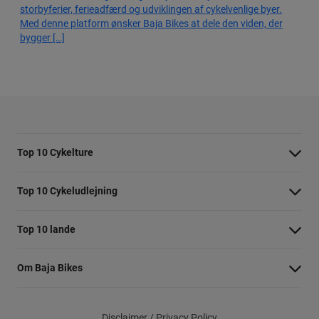
storbyferier, ferieadfærd og udviklingen af cykelvenlige byer.
Med denne platform ønsker Baja Bikes at dele den viden, der
bygger […]
Top 10 Cykelture
Cykeltur i Barcelona: højdepunkterne
Top 10 Cykeludlejning
Cykeltur i Berlin: højdepunkterne
Barcelona Cykeludlejning
Top 10 lande
Tur til Paris: højdepunkter
Berlin Cykeludlejning
Cykelture i Holland
Rom højdepunkter cykeltur
Om Baja Bikes
Paris Cykeludlejning
Cykelture i Portugal
Cykeltur til Amsterdams højdepunkter
Kontakt os
Rom Cykeludlejning
Cykelture i Spanien
Cykeltur til Kobenhavn højdepunkter
Disclaimer / Privacy Policy