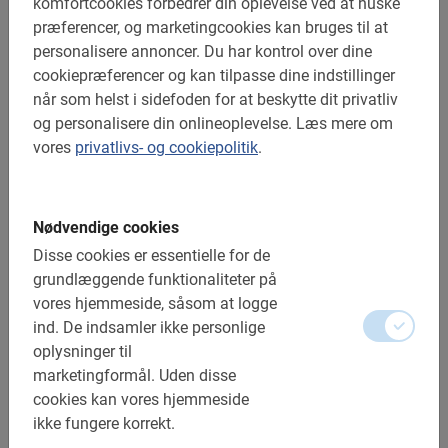
komfortcookies forbedrer din oplevelse ved at huske
Der kommer jævnligt nye indsigter
præferencer, og marketingcookies kan bruges til at
personalisere annoncer.
Du har kontrol over dine
På denne side offentliggør vi jævnligt nye artikler,
cookiepræferencer og kan tilpasse dine indstillinger
undersøgelser og analyser. Hver publikation er baseret på
når som helst i sidefoden for at beskytte dit privatliv
aktuelle data og omhyggeligt analyserede tendenser. På den
og personalisere din onlineoplevelse.
Læs mere om
måde opbygges en voksende videnbase om cykelturisme og
vores
privatlivs- og cookiepolitik
.
fremtiden for storbyferier.
Gennemse de nyeste artikler nedenfor og find ud af, hvordan
data kan hjælpe med at forstå cykelturismens verden bedre.
Nødvendige cookies
Disse cookies er essentielle for de
grundlæggende funktionaliteter på
vores hjemmeside, såsom at logge
Baja Bikes Insights: Publikationer
ind.
De indsamler ikke personlige
oplysninger til
marketingformål.
Uden disse
cookies kan vores hjemmeside
ikke fungere korrekt.