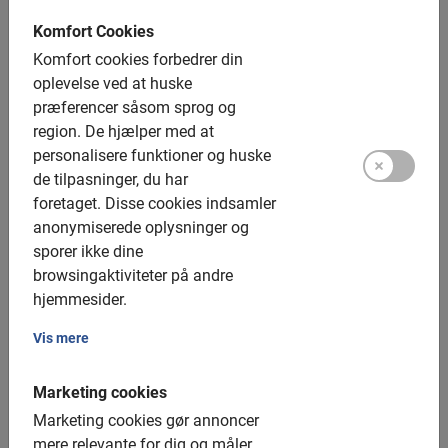
Komfort Cookies
Komfort cookies forbedrer din
oplevelse ved at huske
præferencer såsom sprog og
Rejsetendenser for 2026:
region.
De hjælper med at
Cykelturisme – destinationer ved
personalisere funktioner og huske
de tilpasninger, du har
Middelhavet vinder terræn
foretaget.
Disse cookies indsamler
June 23, 2026
anonymiserede oplysninger og
En undersøgelse fra Baja Bikes viser en tydelig ændring i
sporer ikke dine
rejsepræferencerne inden for cykelturisme Flere og flere
browsingaktiviteter på andre
rejsende vælger storbyferier og cykelferier i Sydeuropa. En
hjemmesider.
analyse af reservationsdata fra Baja Bikes viser, at
destinationer ved Middelhavet i 2026 er blevet betydeligt mere
Vis mere
populære end i de foregående år. Især byer i Italien, Spanien,
Portugal, Frankrig […]
Marketing cookies
Marketing cookies gør annoncer
mere relevante for dig og måler