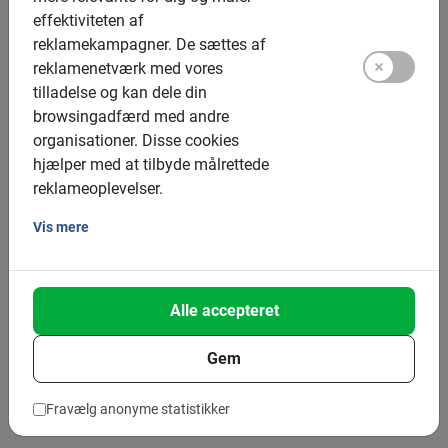
effektiviteten af
reklamekampagner.
De sættes af
reklamenetværk med vores
tilladelse og kan dele din
browsingadfærd med andre
organisationer.
Disse cookies
hjælper med at tilbyde målrettede
Undersøgelse blandt 50.000
reklameoplevelser.
rejsende: Cykling er blevet en fast
Vis mere
del af ferien for nederlænderne
June 23, 2026
Alle accepteret
Baja Bikes ser, at cykling bliver stadig vigtigere i forbindelse med
storbyferier i Europa For hollænderne har cykling længe været
mere end blot et transportmiddel. En undersøgelse blandt over
Gem
50.000 kunder hos Baja Bikes viser, at cyklen nu også er blevet
en naturlig del af ferien. Hvor cykling tidligere primært blev
Fravælg anonyme statistikker
betragtet som en praktisk […]