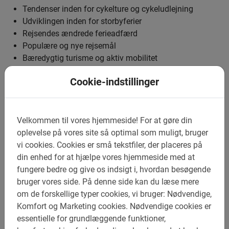
Tendenser inden for cykelture og cykeludlejning
Udviklingen inden for storbyferier
Rejsendes ændrede ferieadfærd
Populære og nye rejsemål
Bæredygtig turisme og aktiv mobilitet
Internationale forskelle i cykelbrugen
Cookie-indstillinger
Cykelinfrastrukturens indflydelse på turismen
Hvorfor Baja Bikes insights?
Velkommen til vores hjemmeside!
For at gøre din
Vi mener, at data ikke kun kan bruges til at tilbyde bedre
oplevelse på vores site så optimal som muligt, bruger
rejser, men også til at dele viden. Ved at synliggøre
vi cookies.
Cookies er små tekstfiler, der placeres på
tendenser ønsker vi at bidrage til en bedre forståelse af
din enhed for at hjælpe vores hjemmeside med at
cykelturisme, mere bæredygtige storbyferier og en fremtid,
fungere bedre og give os indsigt i, hvordan besøgende
hvor cyklen spiller en stadig vigtigere rolle i måden, hvorpå
bruger vores side.
På denne side kan du læse mere
folk oplever deres rejsemål.
om de forskellige typer cookies, vi bruger: Nødvendige,
Vores ambition er at være en pålidelig kilde for alle, der er
Komfort og Marketing cookies.
Nødvendige cookies er
interesseret i udviklingen af byturisme og cyklingens
essentielle for grundlæggende funktioner,
fremgang som en bæredygtig måde at udforske byer på.