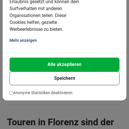
Erlaubnis gesetzt und können dein
durch Florenz mit einem sehr
Surfverhalten mit anderen
enthusiastischen Guide, der uns viele
Organisationen teilen.
Diese
detaillierte Informationen über die Stadt
Cookies helfen, gezielte
gab. Es hat uns sehr gut gefallen.
Werbeerlebnisse zu bieten.
Absolut empfehlenswert!
Mehr anzeigen
Harriette Baken
18. Juli 2026
Alle akzeptieren
Speichern
Anonyme Statistiken deaktivieren
Touren in Florenz sind der