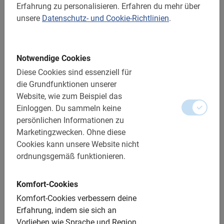
Erfahrung zu personalisieren.
Erfahren du mehr über
2,5 Std.
unsere
Datenschutz- und Cookie-Richtlinien
.
Toskana Umgebungstour
Eine wunderschöne Tour von Florenz durch die Landschaft
der Toskana. Lerne während der Tour lokale Produkte
Notwendige Cookies
kennen.
5.0
(6)
Diese Cookies sind essenziell für
53 €
die Grundfunktionen unserer
Website, wie zum Beispiel das
Einloggen.
Du sammeln keine
persönlichen Informationen zu
Marketingzwecken.
Ohne diese
Cookies kann unsere Website nicht
ordnungsgemäß funktionieren.
Komfort-Cookies
Komfort-Cookies verbessern deine
Erfahrung, indem sie sich an
Vorlieben wie Sprache und Region