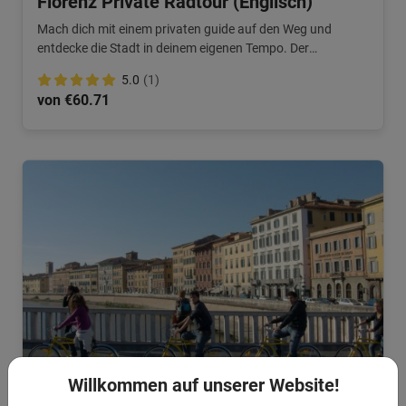
Florenz Private Radtour (Englisch)
Mach dich mit einem privaten guide auf den Weg und
entdecke die Stadt in deinem eigenen Tempo. Der
englischsprachige guide zeigt dir die schönsten Orte in
5.0
(1)
Florenz.
von €60.71
Willkommen auf unserer Website!
3 Stunden