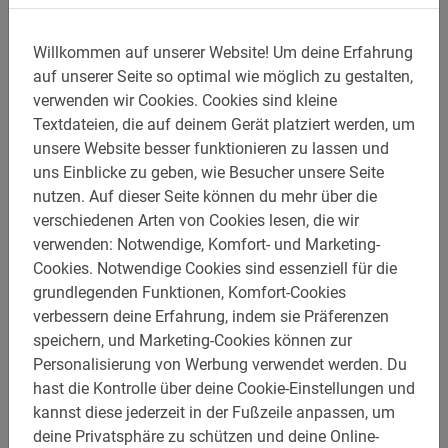
Schüler Fahrradtour Florenz
Willkommen auf unserer Website!
Um deine Erfahrung
Die beliebteste Tour in Florenz für Schulgruppen und
auf unserer Seite so optimal wie möglich zu gestalten,
Schüler. Günstige Preise und Lehrer radeln kostenlos mit.
Lehrreich und lustig!
verwenden wir Cookies.
Cookies sind kleine
Textdateien, die auf deinem Gerät platziert werden, um
€ 32,-
unsere Website besser funktionieren zu lassen und
uns Einblicke zu geben, wie Besucher unsere Seite
nutzen.
Auf dieser Seite können du mehr über die
verschiedenen Arten von Cookies lesen, die wir
verwenden: Notwendige, Komfort- und Marketing-
Cookies.
Notwendige Cookies sind essenziell für die
grundlegenden Funktionen, Komfort-Cookies
verbessern deine Erfahrung, indem sie Präferenzen
speichern, und Marketing-Cookies können zur
Personalisierung von Werbung verwendet werden.
Du
hast die Kontrolle über deine Cookie-Einstellungen und
kannst diese jederzeit in der Fußzeile anpassen, um
deine Privatsphäre zu schützen und deine Online-