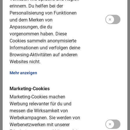
erinnern.
Du helfen bei der
Personalisierung von Funktionen
N/A
und dem Merken von
Fahrradverleih Florenz
Anpassungen, die du
Erkunde diese wunderschöne Stadt auf eigene Faust und
vorgenommen haben.
Diese
miete dir ein Fahrrad, anstatt eine Tour durch Florenz zu
Cookies sammeln anonymisierte
machen. Das ist flexibel und du hast völlige Freiheit.
4.8
(15)
Informationen und verfolgen deine
Von 15 €
Browsing-Aktivitäten auf anderen
Websites nicht.
Mehr anzeigen
Sehr gut
5.0
Marketing-Cookies
Marketing-Cookies machen
Werbung relevanter für du und
Dies ist, was unsere Kunden lieben
messen die Wirksamkeit von
Werbekampagnen.
Sie werden von
Florenz Highlights Radtour
Werbenetzwerken mit unserer
Wir hatten eine fantastische Fahrradtour