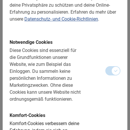
Einheimische Guides
deine Privatsphäre zu schützen und deine Online-
Erfahrung zu personalisieren.
Komfortable E-Bikes
Erfahren du mehr über
unsere
Datenschutz- und Cookie-Richtlinien
.
Genug Zeit für Fotos
Jetzt online buchen!
Notwendige Cookies
Früher war dieses wundervolle Reiseziel eine
Diese Cookies sind essenziell für
Industriestadt, in der die Menschen hauptsächlich in den
die Grundfunktionen unserer
Fabriken arbeiteten.
Radfahren
war hier früher nicht
Website, wie zum Beispiel das
üblich. Durch die Wirtschaftskrise ist das alte
Einloggen.
Du sammeln keine
Geschäftsmodell der Stadt verloren gegangen. Die
persönlichen Informationen zu
ehemalige Industriestadt musste somit nach neuen
Marketingzwecken.
Ohne diese
Impulsen suchen und hat sich auf Kultur und Tourismus
Cookies kann unsere Website nicht
fokussiert – mit Erfolg! Mittlerweile ist Bilbao eine
ordnungsgemäß funktionieren.
äußerst fahrradfreundliche und lebendige bunte Stadt,
die auf jeden Fall einen Besuch wert ist. Überzeuge dich
selbst bei einer Fahrradtour!
Bilbao
eignet sich sehr gut,
Komfort-Cookies
um mit dem Fahrrad entdeckt zu werden. Mit dem Rad
Komfort-Cookies verbessern deine
bist du schneller unterwegs als zu Fuß, aber doch