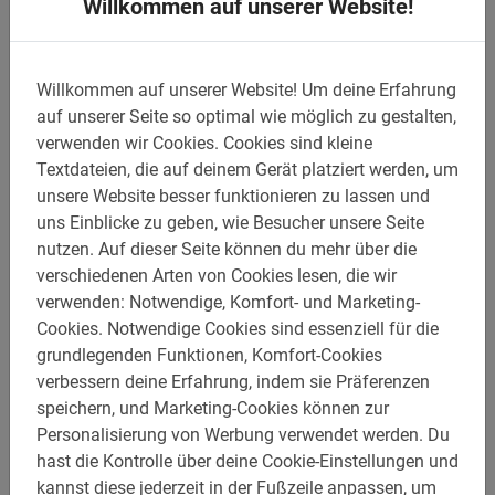
5.0
Willkommen auf unserer Website!
Dies ist, was unsere Kunden lieben
Willkommen auf unserer Website!
Um deine Erfahrung
auf unserer Seite so optimal wie möglich zu gestalten,
Bilbao Highlights Fahrradtour
verwenden wir Cookies.
Cookies sind kleine
Ich hatte eine wundervolle Radtour durch
Textdateien, die auf deinem Gerät platziert werden, um
das schöne Bilbao. Nicolien van den Berg
unsere Website besser funktionieren zu lassen und
uns Einblicke zu geben, wie Besucher unsere Seite
ist eine großartige Reiseleiterin. Sie hat
nutzen.
Auf dieser Seite können du mehr über die
viele interessante Dinge erzählt und ist
verschiedenen Arten von Cookies lesen, die wir
auf die Wünsche und Interessen aller
verwenden: Notwendige, Komfort- und Marketing-
Teilnehmer eingegangen. Absolut
Cookies.
Notwendige Cookies sind essenziell für die
empfehlenswert!
Jolanda van Helden
grundlegenden Funktionen, Komfort-Cookies
5. August 2026
verbessern deine Erfahrung, indem sie Präferenzen
speichern, und Marketing-Cookies können zur
Personalisierung von Werbung verwendet werden.
Du
hast die Kontrolle über deine Cookie-Einstellungen und
Fahrradtour
Bilbao
kannst diese jederzeit in der Fußzeile anpassen, um