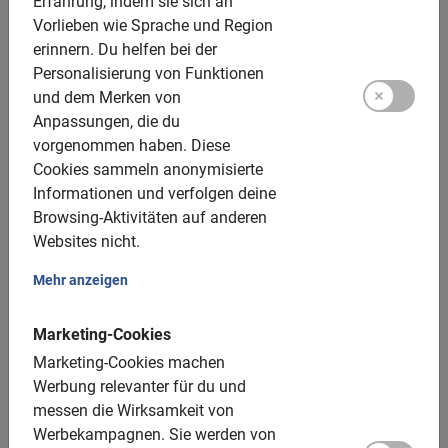
Erfahrung, indem sie sich an
langsam genug, um die Sehenswürdigkeiten genießen
Vorlieben wie Sprache und Region
zu können. Bei unseren Stadtrundfahrten siehst du nicht
erinnern.
Du helfen bei der
nur die wichtigsten Highlights, wie etwa das
Personalisierung von Funktionen
Guggenheim Museum
, sondern auch versteckte Ecken.
und dem Merken von
Lasse dich von einem
einheimischen Guide
(Touren auf
Anpassungen, die du
Deutsch verfügbar) auf ein kleines Abenteuer
vorgenommen haben.
Diese
mitnehmen!
Cookies sammeln anonymisierte
Informationen und verfolgen deine
Browsing-Aktivitäten auf anderen
Websites nicht.
Entdecke Bilbao bei einer
Mehr anzeigen
Fahrradtour
Marketing-Cookies
Marketing-Cookies machen
Highlights Tour
Werbung relevanter für du und
Beginne deinen Aufenthalt mit unserer
messen die Wirksamkeit von
Highlights Tour
und verschaffe dir innerhalb von 3 Stunden einen tollen
Werbekampagnen.
Sie werden von