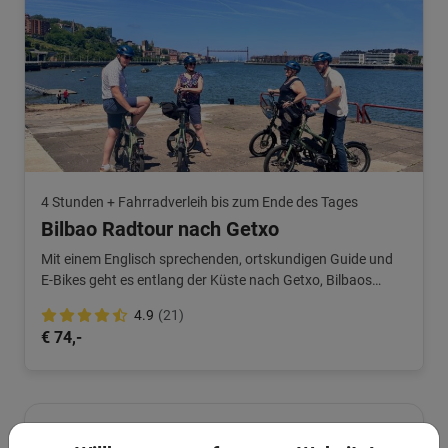
4 Stunden + Fahrradverleih bis zum Ende des Tages
Bilbao Radtour nach Getxo
Mit einem Englisch sprechenden, ortskundigen Guide und
E-Bikes geht es entlang der Küste nach Getxo, Bilbaos
Nachbarstadt, mit zauberhaften Villen, viel Maritimem und
4.9
(21)
einer Schwebefähre!
€ 74,-
Sehr gut