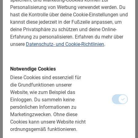
Personalisierung von Werbung verwendet werden.
Du
hast die Kontrolle über deine Cookie-Einstellungen und
Sehr gut
5.0
kannst diese jederzeit in der Fußzeile anpassen, um
deine Privatsphäre zu schützen und deine Online-
Erfahrung zu personalisieren.
Erfahren du mehr über
Dies ist, was unsere Kunden lieben
unsere
Datenschutz- und Cookie-Richtlinien
.
Fahrradverleih Palma de Mallorca
Tolle Fahrräder! Wir sind selbst eine
Notwendige Cookies
Runde am Strand entlang und durch die
Diese Cookies sind essenziell für
Altstadt geradelt. Eine sehr nette Dame
die Grundfunktionen unserer
hat sich um die Fahrräder gekümmert.
Website, wie zum Beispiel das
Ausgezeichnet!
Einloggen.
Du sammeln keine
persönlichen Informationen zu
Marketingzwecken.
Ohne diese
Jose Van stiphout
Cookies kann unsere Website nicht
17. April 2026
ordnungsgemäß funktionieren.