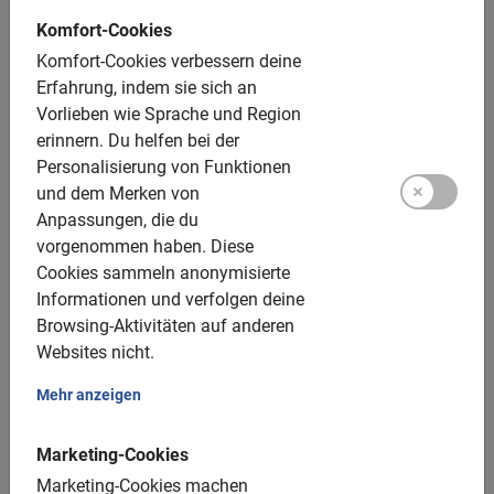
Komfort-Cookies
Deutschsprachige Guides
Komfort-Cookies verbessern deine
Stadtführung Palma de Mallorca
Erfahrung, indem sie sich an
Vorlieben wie Sprache und Region
#1 Fahrradtouren
erinnern.
Du helfen bei der
Unterhaltsam, sicher und informativ
Personalisierung von Funktionen
und dem Merken von
Jetzt buchen!
Anpassungen, die du
Möchtest du Palma de Mallorca richtig kennenlernen?
vorgenommen haben.
Diese
Bei einer auf Deutsch geführten Radtour? Diese
Cookies sammeln anonymisierte
geradelte Stadtführung macht Spaß, ist nachhaltig und
Informationen und verfolgen deine
garantiert nicht langweilig! Palma de Mallorca hat mehr
Browsing-Aktivitäten auf anderen
als nur Strand zu bieten. Entdecke die
Websites nicht.
Sehenswürdigkeiten auf einer unserer geführten
Mehr anzeigen
Fahrradtouren. Innerhalb von wenigen Stunden zeigt ein
gut gelaunter Reiseleiter die schönsten
Marketing-Cookies
Sehenswürdigkeiten und erzählt alles Wissenswerte über
die Geschichte und Kultur. Unsere Guides sind alle
Marketing-Cookies machen