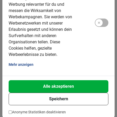
Einheimische und können dir und der Gruppe deshalb
Werbung relevanter für du und
auch weniger bekannte Ecken zeigen.
messen die Wirksamkeit von
Werbekampagnen.
Sie werden von
Werbenetzwerken mit unserer
Erlaubnis gesetzt und können dein
Surfverhalten mit anderen
Mache eine Stadtführung
Organisationen teilen.
Diese
mit dem Fahrrad in Palma
Cookies helfen, gezielte
Werbeerlebnisse zu bieten.
de Mallorca
Mehr anzeigen
Bist du im Strandurlaub auf der größten
Baleareninsel und möchtest ein bisschen Abwechslung?
Alle akzeptieren
Dieses wunderbare Reiseziel hat weitaus mehr als nur
Strand zu bieten. Die Inselhauptstadt Palma ist die
Speichern
Heimat schöner Sehenswürdigkeiten, wie etwa der
Kathedrale La Seu
. Mache also eine Fahrradtour (zum
Beispiel unsere Stadtführung
Anonyme Statistiken deaktivieren
Palma Highlights
) und