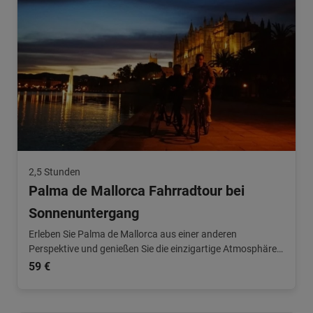
2,5 Stunden
Palma de Mallorca Fahrradtour bei
Sonnenuntergang
Erleben Sie Palma de Mallorca aus einer anderen
Perspektive und genießen Sie die einzigartige Atmosphäre,
die der Abend mit sich bringt. Ein einzigartiges Erlebnis!
59 €