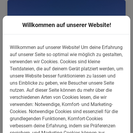
Willkommen auf unserer Website!
Willkommen auf unserer Website!
Um deine Erfahrung
auf unserer Seite so optimal wie möglich zu gestalten,
verwenden wir Cookies.
Cookies sind kleine
Textdateien, die auf deinem Gerät platziert werden, um
unsere Website besser funktionieren zu lassen und
Flexibel
uns Einblicke zu geben, wie Besucher unsere Seite
Fahrradverleih Palma de Mallorca
nutzen.
Auf dieser Seite können du mehr über die
verschiedenen Arten von Cookies lesen, die wir
Palma de Mallorca auf eigene Faust? Leihe ein Fahrrad und
entdecke die Sehenswürdigkeiten ohne Guide! Individuell
verwenden: Notwendige, Komfort- und Marketing-
und flexibel unterwegs.
Cookies.
Notwendige Cookies sind essenziell für die
4.8
(4)
grundlegenden Funktionen, Komfort-Cookies
Ab 14 €
verbessern deine Erfahrung, indem sie Präferenzen
speichern, und Marketing-Cookies können zur