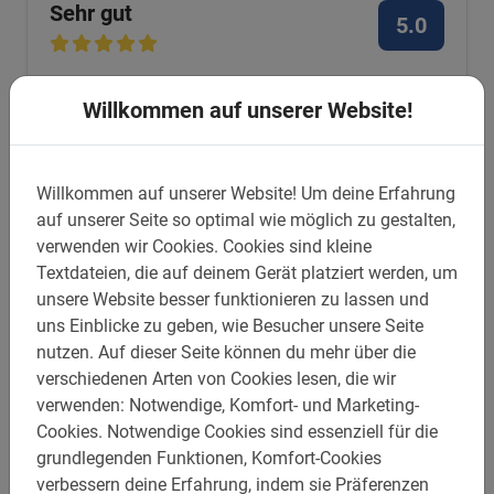
Sehr gut
5.0
Dies ist, was unsere Kunden lieben
Willkommen auf unserer Website!
Valencia Highlights Fahrradtour
Absolut empfehlenswert! Wir waren nur
Willkommen auf unserer Website!
Um deine Erfahrung
einen Tag in Valencia und die
auf unserer Seite so optimal wie möglich zu gestalten,
dreistündige Fahrradtour hat uns einen
verwenden wir Cookies.
Cookies sind kleine
tollen Eindruck von der Stadt vermittelt!
Textdateien, die auf deinem Gerät platziert werden, um
unsere Website besser funktionieren zu lassen und
Unser Guide hat uns viele interessante
uns Einblicke zu geben, wie Besucher unsere Seite
Informationen gegeben! Informationen
nutzen.
Auf dieser Seite können du mehr über die
zu Parkmöglichkeiten wurden uns per E-
Valerie De Cuypere
verschiedenen Arten von Cookies lesen, die wir
Mail zugeschickt.
26. Juli 2026
verwenden: Notwendige, Komfort- und Marketing-
Cookies.
Notwendige Cookies sind essenziell für die
grundlegenden Funktionen, Komfort-Cookies
#1 Sightseeing mit dem Fahrrad
verbessern deine Erfahrung, indem sie Präferenzen