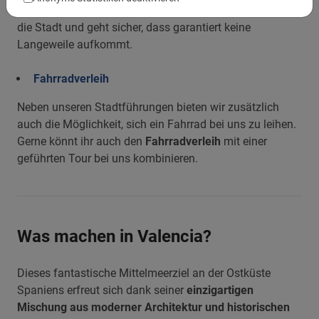
erfahrener Guide bringt auch große Gruppen sicher durch
die Stadt und geht sicher, dass garantiert keine
Langeweile aufkommt.
Fahrradverleih
Neben unseren Stadtführungen bieten wir zusätzlich
auch die Möglichkeit, sich ein Fahrrad bei uns zu leihen.
Gerne könnt ihr auch den
Fahrradverleih
mit einer
geführten Tour bei uns kombinieren.
Was machen in Valencia?
Dieses fantastische Mittelmeerziel an der Ostküste
Spaniens erfreut sich dank seiner
einzigartigen
Mischung aus moderner Architektur und historischen