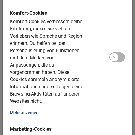
las Ciencias
oder die
Seidenbörse
, bestens mit dem Rad
erreicht werden können. Ein
120 Kilometer langes Netz
Komfort-Cookies
von Radwegen
verbindet die Stadtteile miteinander und
Komfort-Cookies verbessern deine
lädt zu einer Stadtbesichtigung auf zwei Rädern ein.
Erfahrung, indem sie sich an
Lasse dich von einem einheimischen Guide auf ein
Vorlieben wie Sprache und Region
Abenteuer mitnehmen und erkunde diese wundervolle
erinnern.
Du helfen bei der
sonnige Stadt innerhalb weniger Stunden!
Personalisierung von Funktionen
und dem Merken von
Anpassungen, die du
vorgenommen haben.
Diese
Stadtführung Valencia:
Cookies sammeln anonymisierte
Informationen und verfolgen deine
vielseitige Fahrradtouren in
Browsing-Aktivitäten auf anderen
Websites nicht.
einer vielseitigen Stadt
Mehr anzeigen
Highlights Tour
Marketing-Cookies
Für diejenigen, die zum ersten Mal hier sind, empfehlen