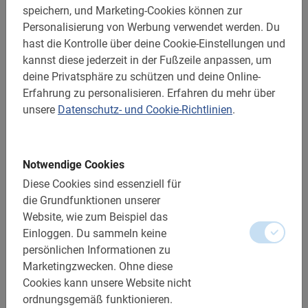
speichern, und Marketing-Cookies können zur
Für alle Altersgruppen geeignet
Personalisierung von Werbung verwendet werden.
Du
Die Stadt in wenigen Stunden
hast die Kontrolle über deine Cookie-Einstellungen und
kannst diese jederzeit in der Fußzeile anpassen, um
Stadtführung Valencia
deine Privatsphäre zu schützen und deine Online-
Jetzt buchen!
Erfahrung zu personalisieren.
Erfahren du mehr über
unsere
Datenschutz- und Cookie-Richtlinien
.
Besuchst du die Stadt der Orangen? Mache eine
Stadtführung
! Valencia eignet sich unter anderem dank
des milden Klimas zu jeder Jahreszeit zum
Radfahren
.
Notwendige Cookies
Da die Stadt relativ groß ist, ist es ratsam, sich durch
Diese Cookies sind essenziell für
eine Fahrradtour einen Überblick über die
die Grundfunktionen unserer
Sehenswürdigkeiten und schönsten Plätze zu
Website, wie zum Beispiel das
verschaffen. Genieße die
Meeresbrise
während du
unter
Einloggen.
Du sammeln keine
Palmen
durch die schöne Universitätsstadt radelst.
persönlichen Informationen zu
Marketingzwecken.
Ohne diese
Eine geführte Tour mit dem Rad ist optimal, da die Stadt
Cookies kann unsere Website nicht
äußerst fahrradfreundlich ist und die wichtigsten
ordnungsgemäß funktionieren.
Sehenswürdigkeiten, wie die
Ciudad de las Artes y de