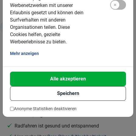
Werbenetzwerken mit unserer
Erlaubnis gesetzt und können dein
Surfverhalten mit anderen
Organisationen teilen.
Diese
Nachhaltigkeit & CSR
Cookies helfen, gezielte
Werbeerlebnisse zu bieten.
Deshalb ist diese Tour gut für dich und den Planeten:
Mehr anzeigen
Radtouren sind eine Form des nachhaltigen
Tourismus
Alle akzeptieren
Du sparst 1,5 bis 2 Kilo Co2 im Vergleich zum Bus
Speichern
Du stimulierst die lokale Wirtschaft und
Beschäftigung
Anonyme Statistiken deaktivieren
Du hilfst, in grüne Infrastruktur vor Ort zu investieren
Radfahren ist gesund und entspannend