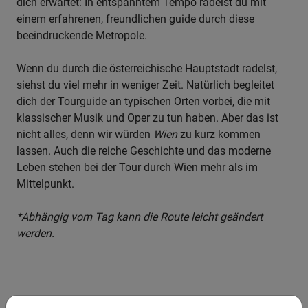
dich erwartet: In entspanntem Tempo radelst du mit
einem erfahrenen, freundlichen guide durch diese
beeindruckende Metropole.
Wenn du durch die österreichische Hauptstadt radelst,
siehst du viel mehr in weniger Zeit. Natürlich begleitet
dich der Tourguide an typischen Orten vorbei, die mit
klassischer Musik und Oper zu tun haben. Aber das ist
nicht alles, denn wir würden
Wien
zu kurz kommen
lassen. Auch die reiche Geschichte und das moderne
Leben stehen bei der Tour durch Wien mehr als im
Mittelpunkt.
*Abhängig vom Tag kann die Route leicht geändert
werden.