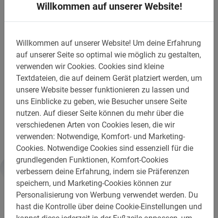
Buche noch heute deinen Ausflug
Willkommen auf unserer Website!
durch Wien
Hast du Lust, die österreichische Hauptstadt besser
Willkommen auf unserer Website!
Um deine Erfahrung
kennenzulernen? Buche einfach und sicher online und
auf unserer Seite so optimal wie möglich zu gestalten,
wir stellen das Fahrrad für dich bereit. Unmittelbar nach
verwenden wir Cookies.
Cookies sind kleine
der Buchung erhältst du eine Bestätigungs-E-Mail mit
Textdateien, die auf deinem Gerät platziert werden, um
allen wichtigen Informationen.
unsere Website besser funktionieren zu lassen und
uns Einblicke zu geben, wie Besucher unsere Seite
Mit dieser Radtour durch Wien fängt deine Städtereise
nutzen.
Auf dieser Seite können du mehr über die
erst richtig an!
verschiedenen Arten von Cookies lesen, die wir
verwenden: Notwendige, Komfort- und Marketing-
Cookies.
Notwendige Cookies sind essenziell für die
grundlegenden Funktionen, Komfort-Cookies
verbessern deine Erfahrung, indem sie Präferenzen
Informationen
speichern, und Marketing-Cookies können zur
Personalisierung von Werbung verwendet werden.
Du
hast die Kontrolle über deine Cookie-Einstellungen und
Wichtig zu wissen: