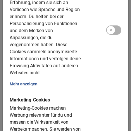
Zusätzliche Optionen:
Erfahrung, indem sie sich an
Vorlieben wie Sprache und Region
Kinderfahrräder: ab ca. 8 Jahren, 24 Zoll
erinnern.
Du helfen bei der
Personalisierung von Funktionen
Kindersitze: 1 verfügbar, bis zu 21 kg, kostenlos
und dem Merken von
Helme: kostenlos und bis zum Alter von 12 Jahren
Anpassungen, die du
Pflicht
vorgenommen haben.
Diese
Cookies sammeln anonymisierte
E-Bikes: verfügbar, 25 € Aufpreis
Informationen und verfolgen deine
Tandems: nicht verfügbar
Browsing-Aktivitäten auf anderen
Websites nicht.
Gruppengröße:
Mehr anzeigen
Buchbar für Gruppen von: 2 bis 200 Teilnehmern
Marketing-Cookies
Mindestanzahl: 4 Teilnehmer
Marketing-Cookies machen
Für je 15 Teilnehmer wird ein zusätzlicher guide
Werbung relevanter für du und
eingesetzt
messen die Wirksamkeit von
Werbekampagnen.
Sie werden von
Für größere Gruppen setzen wir mehr guides ein