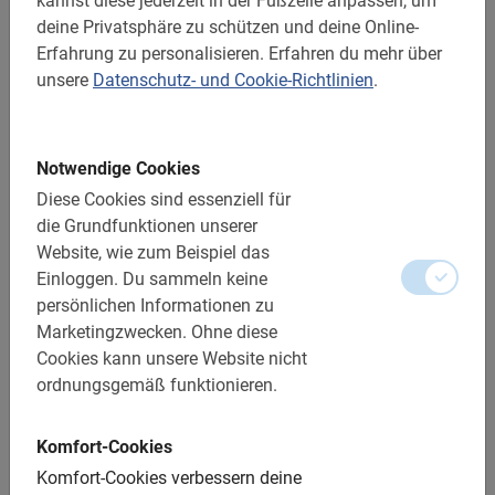
kannst diese jederzeit in der Fußzeile anpassen, um
deine Privatsphäre zu schützen und deine Online-
Reservierung ist obligatorisch
Erfahrung zu personalisieren.
Erfahren du mehr über
Die Bezahlung erfolgt im Voraus über die Website
unsere
Datenschutz- und Cookie-Richtlinien
.
Kostenlose Änderungen oder Stornierungen bis zu 24
Stunden im Voraus
Notwendige Cookies
Entfernung: ca. 15 km
Diese Cookies sind essenziell für
Zugänglich für alle Radfahrer
die Grundfunktionen unserer
Website, wie zum Beispiel das
Enthält:
Einloggen.
Du sammeln keine
persönlichen Informationen zu
Der Guide für die Niederlande
Marketingzwecken.
Ohne diese
Cookies kann unsere Website nicht
Sportliches Stadtrad
ordnungsgemäß funktionieren.
Ein Spitzenerlebnis!
Fotomomente
Komfort-Cookies
Komfort-Cookies verbessern deine