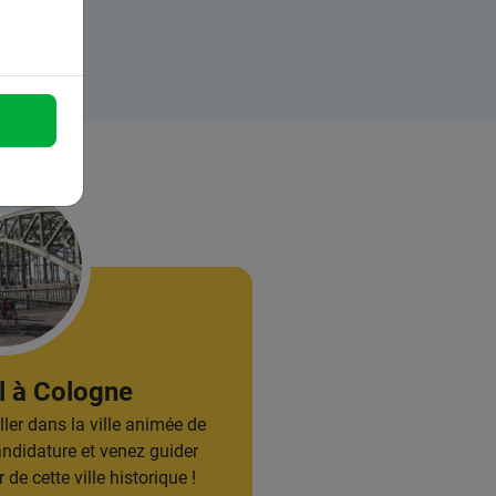
l à Cologne
ller dans la ville animée de
ndidature et venez guider
e cette ville historique !