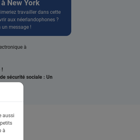
l à New York
eriez travailler dans cette
ouvrir aux néerlandophones ?
 un message !
lectronique à
 !
e sécurité sociale : Un
e aussi
petits
b à