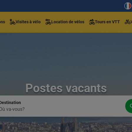
ons
Visites à vélo
Location de vélos
Tours en VTT
Postes vacants
Destination