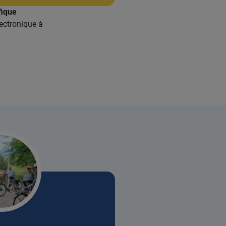
fique
lectronique à