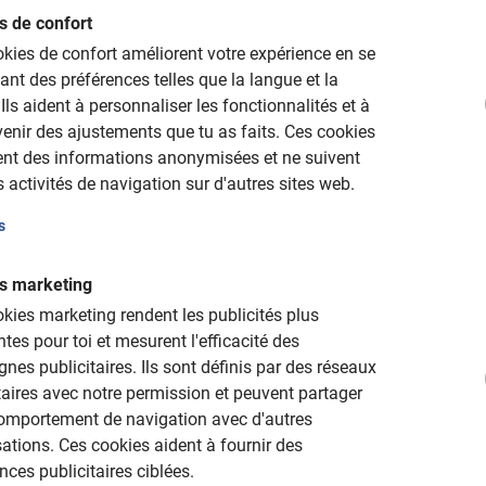
s de confort
kies de confort améliorent votre expérience en se
nt des préférences telles que la langue et la
Ils aident à personnaliser les fonctionnalités et à
enir des ajustements que tu as faits.
Ces cookies
ent des informations anonymisées et ne suivent
 activités de navigation sur d'autres sites web.
s
Guide loca
l à Séville
Vous souhaitez vivre et tr
s marketing
à Sunny Seville ? Envoyez-
belles villes historiques
kies marketing rendent les publicités plus
dès maintenant !
opportunités à Cracovie 
ntes pour toi et mesurent l'efficacité des
dès mai
nes publicitaires.
Ils sont définis par des réseaux
usie
taires avec notre permission et peuvent partager
ectronique à
Un emploi à l'étranger
comportement de navigation avec d'autres
Envoyez votre CV par courrier é
ations.
Ces cookies aident à fournir des
lynn@bajabikes.eu
nces publicitaires ciblées.
Flexibilité