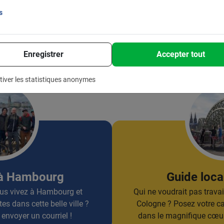
Sports de plein air
s
Des clients agréables
Enregistrer
Accepter tout
tiver les statistiques anonymes
 à Hambourg
Guide loca
us vivez à Hambourg et
Qui ne voudrait pas travai
es dans cette belle ville ?
Cologne ? Posez votre ca
envoyer un courriel !
dans le magnifique cœur d