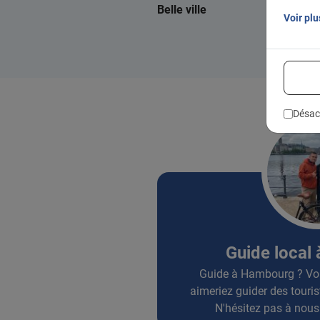
Belle ville
Voir plu
Désac
Guide local
Guide à Hambourg ? Vo
aimeriez guider des tourist
N'hésitez pas à nous 