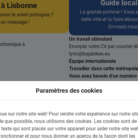
Guide loca
 à Lisbonne
La grande pomme ! Vous aim
sous le soleil portugais ?
belle ville et la faire déc
 un message !
Envoyez-nous
Un travail stimulant
ectronique à
Envoyez votre CV par courrier é
lynn@bajabikes.eu
Équipe internationale
Travailler dans cette métropole
Vous avez besoin d'un numéro d
numéro de sécurité sociale
Paramètres des cookies
ue sur notre site web!
Pour rendre votre expérience sur notre sit
e que possible, nous utilisons des cookies.
Les cookies sont de 
s texte qui sont placés sur votre appareil pour aider notre site we
onctionner et pour nous donner un aperçu de la façon dont les