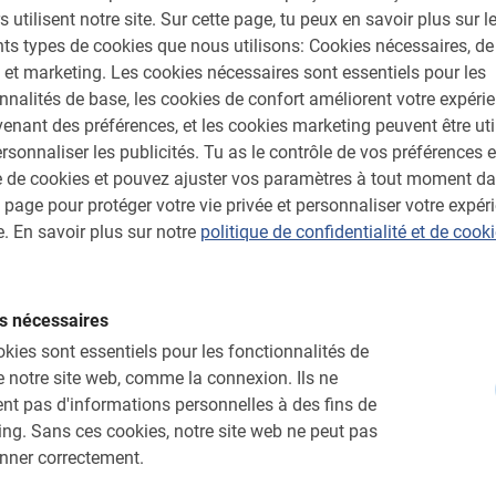
s utilisent notre site.
Sur cette page, tu peux en savoir plus sur l
nts types de cookies que nous utilisons: Cookies nécessaires, de
 et marketing.
Les cookies nécessaires sont essentiels pour les
nnalités de base, les cookies de confort améliorent votre expéri
enant des préférences, et les cookies marketing peuvent être uti
Guide loc
 à Edimbourg
rsonnaliser les publicités.
Tu as le contrôle de vos préférences 
e de cookies et pouvez ajuster vos paramètres à tout moment da
Envie d'une nouvelle aven
aussi, vivre ou travailler
 page pour protéger votre vie privée et personnaliser votre expér
ville animée de Lille et déc
tale de l'Écosse ?
e.
En savoir plus sur notre
politique de confidentialité et de cook
nord de la France. En
Un emploi dans la belle France 
ectronique à
Envoyez votre CV par courrier é
s nécessaires
lynn@bajabikes.eu
kies sont essentiels pour les fonctionnalités de
Flexibilité
e notre site web, comme la connexion.
Ils ne
Sports de plein air
ent pas d'informations personnelles à des fins de
Des clients agréables
ing.
Sans ces cookies, notre site web ne peut pas
nner correctement.