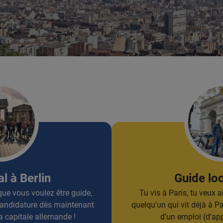
l à Berlin
Guide loc
à que vous voulez être guide,
Tu vis à Paris, tu veux a
 candidature dès maintenant
quelqu'un qui vit déjà à Pa
a capitale allemande !
d'un emploi (d'app