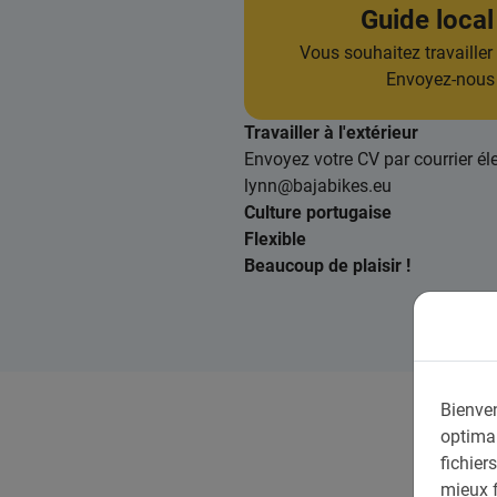
Guide local
Vous souhaitez travailler 
Envoyez-nous
Travailler à l'extérieur
Envoyez votre CV par courrier él
lynn@bajabikes.eu
Culture portugaise
Flexible
Beaucoup de plaisir !
Bienven
optimal
fichier
mieux f