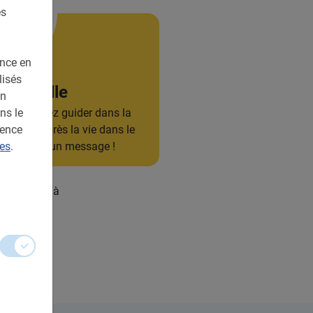
es
ence en
lisés
al à Lille
en
ns le
ture ? Venez guider dans la
ience
ouvrez de près la vie dans le
ies
.
voyez-nous un message !
!
lectronique à