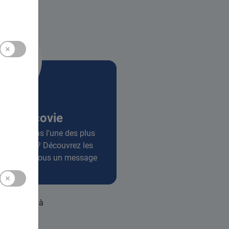
l à Cracovie
availler dans l'une des plus
 de Pologne ? Découvrez les
et envoyez-nous un message
ntenant !
lectronique à