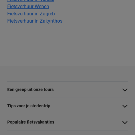
Fietsverhuur Wenen
Fietsverhuur in Zagreb
Fietsverhuur in Zakynthos
Een greep uit onze tours
Barcelona Panorama tour
Tips voor je stedentrip
Dubai Highlights fietstour
Wat te doen in Amsterdam
Populaire fietsvakanties
Dublin fietstour
Wat te doen in Barcelona