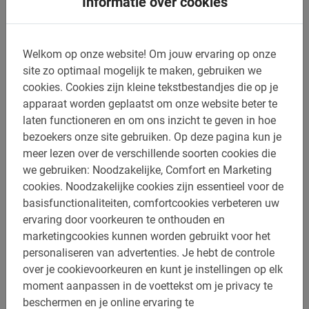
Informatie over cookies
Het aanbod van fietsverhuur bedrijven is natuurlijk
enorm groot in elke stad, door onze jaren lange ervaring
hebben wij de beste fietsen voor je kunnen selecteren.
Welkom op onze website!
Om jouw ervaring op onze
Hier onder vind je ons ruime aanbod. Staat je stad er niet
site zo optimaal mogelijk te maken, gebruiken we
tussen? Niet getreurd we zijn druk bezig om in nog meer
cookies.
Cookies zijn kleine tekstbestandjes die op je
te gekke steden fietsverhuur aan te bieden. Er komen
apparaat worden geplaatst om onze website beter te
maandelijks nieuwe steden bij!
laten functioneren en om ons inzicht te geven in hoe
bezoekers onze site gebruiken.
Op deze pagina kun je
Ga direct naar de fietsverhuur van
meer lezen over de verschillende soorten cookies die
jouw stad
we gebruiken: Noodzakelijke, Comfort en Marketing
cookies.
Noodzakelijke cookies zijn essentieel voor de
In de belangrijkste steden bieden we uiteraard voordelige
basisfunctionaliteiten, comfortcookies verbeteren uw
fietsverhuur aan, zodat je zelf lekker door de stad kunt
ervaring door voorkeuren te onthouden en
rond fietsen. Kies hieronder je stad en reserveer jouw
marketingcookies kunnen worden gebruikt voor het
fietsen. Reserveren is noodzakelijk om beschikbaarheid
personaliseren van advertenties.
Je hebt de controle
te kunnen garanderen.
over je cookievoorkeuren en kunt je instellingen op elk
moment aanpassen in de voettekst om je privacy te
Fietsen huren in Alicante
beschermen en je online ervaring te
Fietsen huren Amsterdam