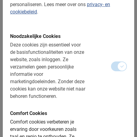
personaliseren.
Lees meer over ons
privacy- en
Fietsverhuur in Antwerpen
cookiebeleid
.
Fietsverhuur in Athene
Fietsverhuur in Barcelona
Fietsverhuur in Bari
Fietsverhuur in Berlijn
Noodzakelijke Cookies
Fietsverhuur in Bilbao
Deze cookies zijn essentieel voor
Fietsverhuur in Boedapest
de basisfunctionaliteiten van onze
Fietsverhuur in Bogota
website, zoals inloggen.
Ze
Fietsverhuur in Bologna
verzamelen geen persoonlijke
Fietsverhuur in Breda
informatie voor
Fietsverhuur in Cordoba
marketingdoeleinden.
Zonder deze
Fietsverhuur in Edinburgh
cookies kan onze website niet naar
Fietsverhuur Florence
behoren functioneren.
Fietsverhuur in Frankfurt
Fietsverhuur in Gouda
Comfort Cookies
Fietsverhuur in Granada
Comfort cookies verbeteren je
Fietsverhuur in Haarlem
ervaring door voorkeuren zoals
Fietsverhuur in Hamburg
taal en regio te onthouden.
Ze