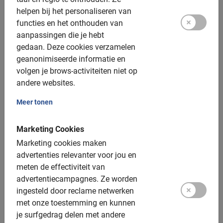
Fietsverhuur in Havana
helpen bij het personaliseren van
Fietsverhuur in Ibiza
functies en het onthouden van
Fietsverhuur in Kaapstad
aanpassingen die je hebt
Fietsverhuur in Keulen
gedaan.
Deze cookies verzamelen
Fietsverhuur in Kopenhagen
geanonimiseerde informatie en
Fietsverhuur in Krakau
volgen je brows-activiteiten niet op
Fietsverhuur in Kreta
andere websites.
Fietsverhuur in Los Angeles
Fietsverhuur in Lyon
Meer tonen
Fietsverhuur in Marseille
Fietsverhuur in Madeira
Marketing Cookies
Fietsverhuur in Madrid
Marketing cookies maken
Fietsverhuur in Malaga
advertenties relevanter voor jou en
Fietsverhuur in Malta
meten de effectiviteit van
Fietsen huren in Marbella
advertentiecampagnes.
Ze worden
Fietsverhuur in Oslo
ingesteld door reclame netwerken
Fietsverhuur in Ottawa
met onze toestemming en kunnen
Fietsverhuur in Oxford
je surfgedrag delen met andere
Fietsverhuur in Palermo