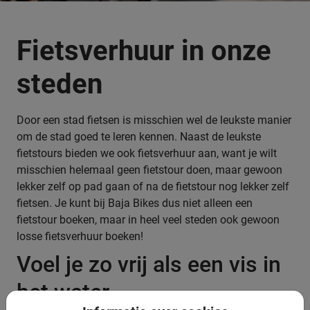
Fietsverhuur in onze
steden
Door een stad fietsen is misschien wel de leukste manier
om de stad goed te leren kennen. Naast de leukste
fietstours bieden we ook fietsverhuur aan, want je wilt
misschien helemaal geen fietstour doen, maar gewoon
lekker zelf op pad gaan of na de fietstour nog lekker zelf
fietsen. Je kunt bij Baja Bikes dus niet alleen een
fietstour boeken, maar in heel veel steden ook gewoon
losse fietsverhuur boeken!
Voel je zo vrij als een vis in
het water