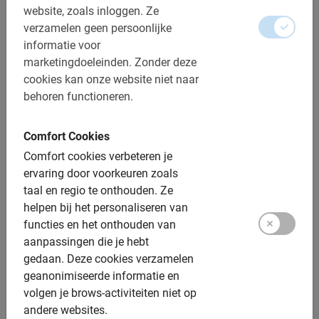
website, zoals inloggen.
Ze
Belangrijk om te weten:
verzamelen geen persoonlijke
informatie voor
Reserveren is verplicht
marketingdoeleinden.
Zonder deze
Gratis wijzigen of annuleren tot 24u vooraf
cookies kan onze website niet naar
behoren functioneren.
De betaling is vooraf via de website
Bij regen krijg je een poncho
Comfort Cookies
Afstand: ca. 10-12 km
Comfort cookies verbeteren je
ervaring door voorkeuren zoals
Toegankelijk voor alle fietsers
taal en regio te onthouden.
Ze
helpen bij het personaliseren van
Inclusief:
functies en het onthouden van
aanpassingen die je hebt
Gebruik van de fiets
gedaan.
Deze cookies verzamelen
De Nederlandse gids
geanonimiseerde informatie en
volgen je brows-activiteiten niet op
Een top ervaring!
andere websites.