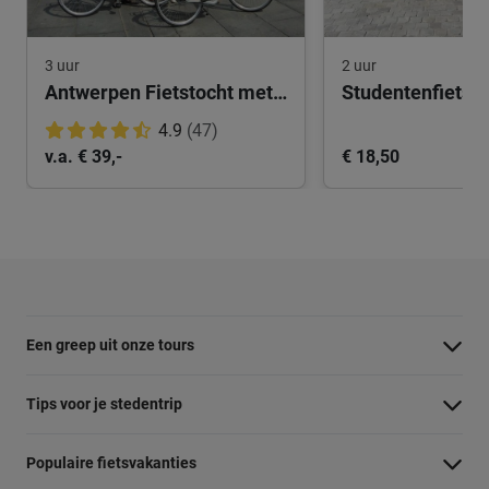
3 uur
2 uur
Antwerpen Fietstocht met privégids
4.9
(47)
v.a. € 39,-
€ 18,50
Een greep uit onze tours
Barcelona Panorama tour
Tips voor je stedentrip
Dubai Highlights fietstour
Wat te doen in Amsterdam
Populaire fietsvakanties
Dublin fietstour