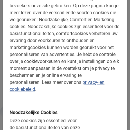
de fiets eenvoudig online
bezoekers onze site gebruiken.
Op deze pagina kun je
meer lezen over de verschillende soorten cookies die
Mis niks van deze Vlaamse stad en laat je door onze
we gebruiken: Noodzakelijke, Comfort en Marketing
gids meenemen langs alle belangrijke plekjes die deze
cookies.
Noodzakelijke cookies zijn essentieel voor de
stad karakter geven. Tijdens deze Antwerpen fietstour is
basisfunctionaliteiten, comfortcookies verbeteren uw
er voldoende gelegenheid voor het maken van foto’s. De
ervaring door voorkeuren te onthouden en
gids geeft je daarnaast ook met plezier persoonlijke tips
marketingcookies kunnen worden gebruikt voor het
voor shoppen, lekkere restaurants en musea. Wil je
personaliseren van advertenties.
Je hebt de controle
behalve de highlights ook genieten van het Belgische
over je cookievoorkeuren en kunt je instellingen op elk
bier, kies dan voor onze
Bier fietstour in Antwerpen
.
moment aanpassen in de voettekst om je privacy te
beschermen en je online ervaring te
Tijdens onze Antwerpen fietstour langs de highlights leer
personaliseren.
Lees meer over ons
privacy- en
je Antwerpen echt kennen
cookiebeleid
.
Noodzakelijke Cookies
Informatie
Deze cookies zijn essentieel voor
de basisfunctionaliteiten van onze