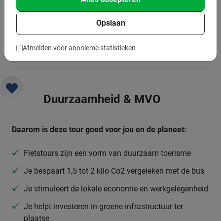
Minimum aantal: 2 deelnemers
Opslaan
Per 15 deelnemers wordt een extra gids ingezet
Bij grotere groepen zetten we meer gidsen in
Afmelden voor anonieme statistieken
Duurzaamheid & MVO
Daarom is deze tour goed voor jou en de planeet:
Fietstours zijn een vorm van duurzaam toerisme
Je bespaart 1,5 tot 2 kilo Co2 vergeleken met de bus
Je stimuleert de lokale economie en werkgelegenheid
Je helpt investeren in groene infrastructuur ter
plaatse