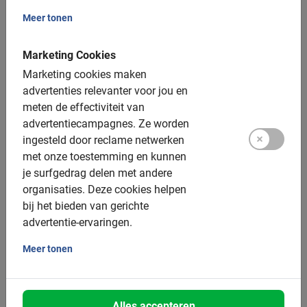
Fotomomenten
Meer tonen
Extra opties:
Marketing Cookies
Kinderfietsen: 20, 24 of 26 inch
Marketing cookies maken
advertenties relevanter voor jou en
Kinderzitjes: kleinere en grotere variant achterop –
meten de effectiviteit van
beide tot 22kg, € 3,50 toeslag
advertentiecampagnes.
Ze worden
Tandems: ja, op aanvraag (stuur ons een mailtje
ingesteld door reclame netwerken
nadat je geboekt hebt)
met onze toestemming en kunnen
je surfgedrag delen met andere
Elektrische fiets: op aanvraag, € 10,- toeslag
organisaties.
Deze cookies helpen
Helmen: Beschikbaar, op aanvraag
bij het bieden van gerichte
advertentie-ervaringen.
Groepsgrootte:
Meer tonen
Boekbaar voor groepen van: 2 tot 200 deelnemers
Gemiddelde groepsgrootte: 8 deelnemers
Alles accepteren