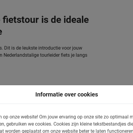
fietstour is de ideale
e
s. Dit is de leukste introductie voor jouw
 Nederlandstalige tourleider fiets je langs
het Parlementsgebouw
Informatie over cookies
Het historisch centrum
d)
De lokale markt
 op onze website!
Om jouw ervaring op onze site zo optimaal m
en nog veel meer!
en, gebruiken we cookies.
Cookies zijn kleine tekstbestandjes die
at worden geplaatst om onze website beter te laten functionere