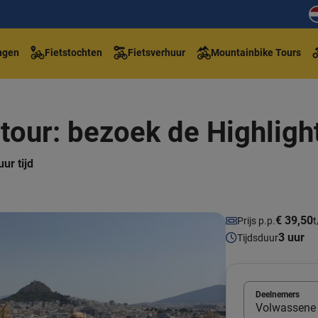
ngen
Fietstochten
Fietsverhuur
Mountainbike Tours
tour: bezoek de Highligh
ur tijd
€ 39,50
Prijs p.p.
t
3 uur
Tijdsduur
Deelnemers
Volwassene 