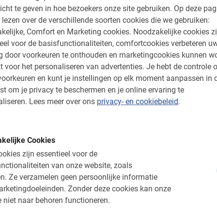
icht te geven in hoe bezoekers onze site gebruiken.
Op deze pag
 lezen over de verschillende soorten cookies die we gebruiken:
kelijke, Comfort en Marketing cookies.
Noodzakelijke cookies zi
mt je in een rustig tempo mee op een 3 uur
eel voor de basisfunctionaliteiten, comfortcookies verbeteren u
Deze Nederlandse local die de stad op zijn
ng door voorkeuren te onthouden en marketingcookies kunnen w
kijken van de archeologische hoogtepunten
t voor het personaliseren van advertenties.
Je hebt de controle o
het moderne leven. Uiteraard is er voldoende
oorkeuren en kunt je instellingen op elk moment aanpassen in 
or het maken van foto’s. En ja, de begeleider
st om je privacy te beschermen en je online ervaring te
 tips voor shoppen, restaurantjes, uitgaan en
liseren.
Lees meer over ons
privacy- en cookiebeleid
.
kelijke Cookies
okies zijn essentieel voor de
hlights van Athene
nctionaliteiten van onze website, zoals
n.
Ze verzamelen geen persoonlijke informatie
je de smalle straatjes van de oude wijken
arketingdoeleinden.
Zonder deze cookies kan onze
r hebben we een prachtig uitzicht op het
 niet naar behoren functioneren.
n de stad. Daarna is het tijd om de oude