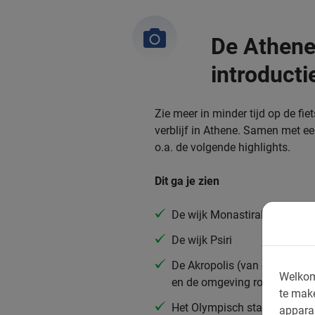
De Athene 
introducti
Zie meer in minder tijd op de fiet
verblijf in Athene. Samen met een
o.a. de volgende highlights.
Dit ga je zien
De wijk Monastiraki
De wijk Psiri
De Akropolis (van een afstan
Welkom
en de omgeving rondom
te mak
Het Olympisch stadion
appara