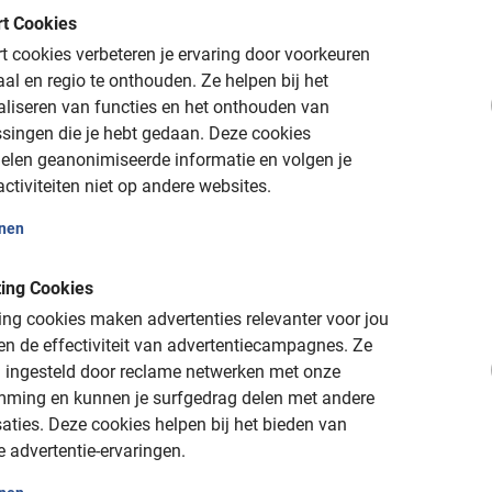
n (m.u.v. zondag) te gaan ontdekken. Tijdens
t Cookies
ijkje nemen bij de wisseling van de wacht.
 cookies verbeteren je ervaring door voorkeuren
ven voor een heerlijke Griekse yoghurt met
aal en regio te onthouden.
Ze helpen bij het
 zal je ondertussen alle ins- en outs vertellen
aliseren van functies en het onthouden van
 er leuke tips gegeven voor de rest van je
singen die je hebt gedaan.
Deze cookies
elen geanonimiseerde informatie en volgen je
ctiviteiten niet op andere websites.
onen
e fietstour simpel online
ing Cookies
een Nederlandse tourleider tijdens de fietstour,
ng cookies maken advertenties relevanter voor jou
 inbegrepen. Allemaal leuke voordelen! Boeken
n de effectiviteit van advertentiecampagnes.
Ze
 ingesteld door reclame netwerken met onze
mming en kunnen je surfgedrag delen met andere
bevat een aantal korte hellingen. Wil je graag
aties.
Deze cookies helpen bij het bieden van
 een elektrische fiets? Dat kan! De toeslag
e advertentie-ervaringen.
kel mogelijk vanaf 14 jaar.