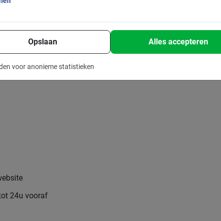
onen
rveer een plekje voor deze geweldige Athene
igheden van Athene!
Opslaan
Alles accepteren
t een van de tours in Athene van Baja Bikes!
den voor anonieme statistieken
website
tot 24u vooraf