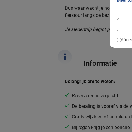
Meer t
Dus waar wacht je nog op? Rese
fietstour langs de bezienswaard
Je stedentrip begint pas echt me
Afmel
Informatie
Belangrijk om te weten:
Reserveren is verplicht
De betaling is vooraf via de 
Gratis wijzigen of annuleren 
Bij regen krijg je een poncho