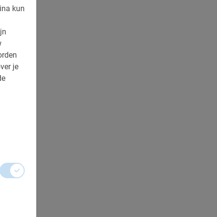
ina kun
jn
w
orden
ver je
de