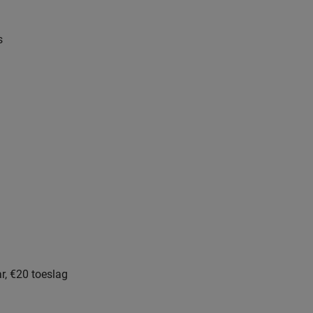
s
ar, €20 toeslag