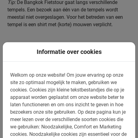
Tip:
De Bangkok Fietstour gaat langs verschillende
tempels. Een bezoek aan één van de tempels wordt
meestal niet overgeslagen. Voor het betreden van een
tempel is een shirt met (korte) mouwen verplicht.
Informatie over cookies
Boek nu veilig online
Enthousiast geraakt over deze fietstocht? Terecht, fietsen
Welkom op onze website!
Om jouw ervaring op onze
in deze stad is een must tijdens je verblijf. Je zult deze
site zo optimaal mogelijk te maken, gebruiken we
excursie niet snel vergeten en waarschijnlijk als
cookies.
Cookies zijn kleine tekstbestandjes die op je
hoogtepunt ervaren. Reserveer snel een plek door je
apparaat worden geplaatst om onze website beter te
gegevens in te voeren in het boekingsmenu. Hier zijn
laten functioneren en om ons inzicht te geven in hoe
geen reserveringskosten aan verbonden. Onze gidsen
bezoekers onze site gebruiken.
Op deze pagina kun je
kennen de Thaise hoofdstad van binnen en buiten. Je
meer lezen over de verschillende soorten cookies die
zult tijdens de Bangkok Fietstour op een veilige en
we gebruiken: Noodzakelijke, Comfort en Marketing
onvergetelijke manier worden rondgeleid. Hierdoor is
cookies.
Noodzakelijke cookies zijn essentieel voor de