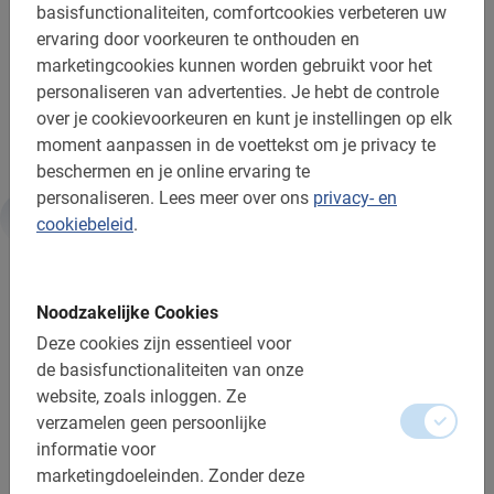
deze excursie geschikt voor alle leeftijden. Reis je door
basisfunctionaliteiten, comfortcookies verbeteren uw
naar Ayutthaya? Dan wil je deze
fietstocht
niet missen.
ervaring door voorkeuren te onthouden en
marketingcookies kunnen worden gebruikt voor het
Je vakantie in Thailand begint pas echt met onze
personaliseren van advertenties.
Je hebt de controle
Bangkok fietstour langs de highlights!
over je cookievoorkeuren en kunt je instellingen op elk
moment aanpassen in de voettekst om je privacy te
beschermen en je online ervaring te
personaliseren.
Lees meer over ons
privacy- en
cookiebeleid
.
Informatie
Belangrijk om te weten:
Noodzakelijke Cookies
Deze cookies zijn essentieel voor
Reserveren is verplicht
de basisfunctionaliteiten van onze
website, zoals inloggen.
Ze
Wijzigen of annuleren is gratis
verzamelen geen persoonlijke
Ter plaatse, contant of credit card (3% extra)
informatie voor
marketingdoeleinden.
Zonder deze
Bij regen krijg je een poncho of mag je gratis