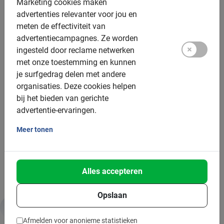
Marketing cookies maken
Kinderzitje: voor of achter, tot 22kg
advertenties relevanter voor jou en
Elektrische fiets: niet beschikbaar
meten de effectiviteit van
advertentiecampagnes.
Ze worden
Tandem: niet beschikbaar
ingesteld door reclame netwerken
met onze toestemming en kunnen
Groepsgrootte:
je surfgedrag delen met andere
organisaties.
Deze cookies helpen
Boekbaar voor groepen van: 2 tot 200 deelnemers
bij het bieden van gerichte
Gemiddelde groepsgrootte: 8 deelnemers
advertentie-ervaringen.
Minimum aantal: 2 deelnemers
Meer tonen
Per 15 deelnemers wordt een extra gids ingezet
Bij grotere groepen zetten we meer gidsen in
Alles accepteren
Opslaan
Duurzaamheid & MVO
Afmelden voor anonieme statistieken