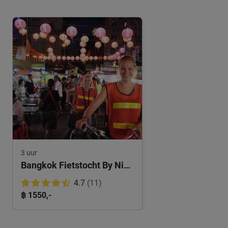
3 uur
Bangkok Fietstocht By Night
4.7
(11)
฿ 1550,-