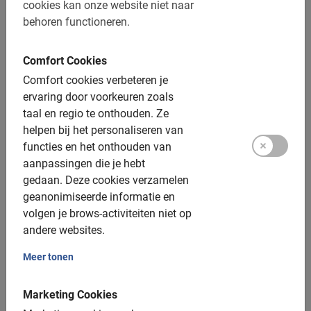
cookies kan onze website niet naar
verzetten of annuleren
behoren functioneren.
Afstand: ca. 12 km
Toegankelijk voor alle fietsers
Comfort Cookies
Comfort cookies verbeteren je
Inclusief:
ervaring door voorkeuren zoals
taal en regio te onthouden.
Ze
Gebruik van de fiets
helpen bij het personaliseren van
functies en het onthouden van
De lokale gids
aanpassingen die je hebt
Een top ervaring!
gedaan.
Deze cookies verzamelen
geanonimiseerde informatie en
Fotomomenten
volgen je brows-activiteiten niet op
andere websites.
Extra opties:
Meer tonen
Helm: beschikbaar, gratis
Kinderfiets: 20 en 24 inch, v.a. ongeveer 7 jaar
Marketing Cookies