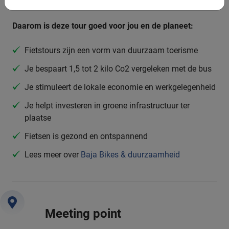
Daarom is deze tour goed voor jou en de planeet:
Fietstours zijn een vorm van duurzaam toerisme
Je bespaart 1,5 tot 2 kilo Co2 vergeleken met de bus
Je stimuleert de lokale economie en werkgelegenheid
Je helpt investeren in groene infrastructuur ter
plaatse
Fietsen is gezond en ontspannend
Lees meer over
Baja Bikes & duurzaamheid
Meeting point