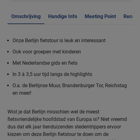
Omschrijving
Handige Info
Meeting Point
Recens
Onze Berlijn fietstour is leuk en interessant
Ook voor groepen met kinderen
Met Nederlandse gids en fiets
In 3 à 3,5 uur tijd langs de highlights
O.a. de Berlijnse Muur, Brandenburger Tor, Reichstag
en meer!
Wist je dat Berlijn misschien wel de meest
fietsvriendelijke hoofdstad van Europa is? Niet vreemd
dus dat elk jaar tienduizenden stedentrippers ervoor
kiezen om deze Berlijn fietstour te doen om de