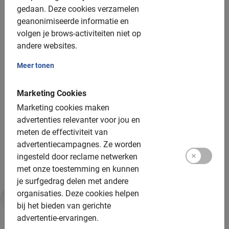
gedaan.
Deze cookies verzamelen
Bakfiets: toeslag €10, vooraf boeken
geanonimiseerde informatie en
Tandem: beschikbaar op medische indicatie
volgen je brows-activiteiten niet op
andere websites.
Poncho: bij regen verkrijgbaar voor €2
Meer tonen
Groepsgrootte:
Marketing Cookies
Boekbaar voor groepen van: 2 tot 200 deelnemers
Marketing cookies maken
Gemiddelde groepsgrootte: 15 deelnemers
advertenties relevanter voor jou en
meten de effectiviteit van
Per 18 deelnemers wordt een extra gids ingezet
advertentiecampagnes.
Ze worden
Bij grotere groepen zetten we meer gidsen in
ingesteld door reclame netwerken
met onze toestemming en kunnen
je surfgedrag delen met andere
organisaties.
Deze cookies helpen
bij het bieden van gerichte
Duurzaamheid & MVO
advertentie-ervaringen.