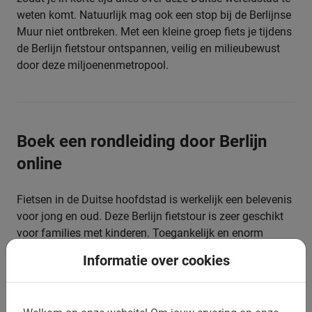
weten komt. Natuurlijk mag ook een stop bij de Berlijnse
Muur niet ontbreken. Met een kleine groep fiets je tijdens
de Berlijn fietstour ontspannen, veilig en milieubewust
door deze miljoenenmetropool.
Boek een rondleiding door Berlijn
online
Fietsen in de Duitse hoofdstad is werkelijk een belevenis
voor jong en oud. Deze Berlijn fietstour is zeer geschikt
voor families met kinderen. Toegankelijk en enorm
informatief. En dat op een ontspannen, sportieve manier.
Informatie over cookies
Ben jij enthousiast geraakt over onze tour in Berlijn?
Boeken doe je heel eenvoudig en veilig online.