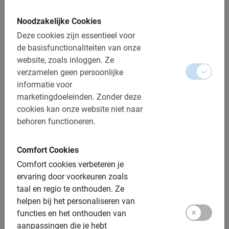
Noodzakelijke Cookies
Gebruik van de fiets
Deze cookies zijn essentieel voor
De Nederlandse gids
de basisfunctionaliteiten van onze
website, zoals inloggen.
Ze
Een top ervaring!
verzamelen geen persoonlijke
Fotomomenten
informatie voor
marketingdoeleinden.
Zonder deze
Extra opties:
cookies kan onze website niet naar
behoren functioneren.
Kinderfietsen: 24 of 26 inch
Kinderzitjes (achterop): maximaal 20 kg. €5 toeslag
Comfort Cookies
Comfort cookies verbeteren je
Kinder trailer: €8 toeslag
ervaring door voorkeuren zoals
Tag along: van 5 tot 8 jaar. €5 toeslag
taal en regio te onthouden.
Ze
helpen bij het personaliseren van
Helmen: beschikbaar, geen toeslag
functies en het onthouden van
Elektrische fiets: op aanvraag, €20 toeslag
aanpassingen die je hebt