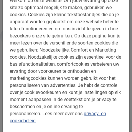
Welkom op onze website!
Om jouw ervaring op onze
Je stedentrip begint pas echt met een Berlijn Fietstour
site zo optimaal mogelijk te maken, gebruiken we
met gids van Baja Bikes!
cookies.
Cookies zijn kleine tekstbestandjes die op je
apparaat worden geplaatst om onze website beter te
laten functioneren en om ons inzicht te geven in hoe
bezoekers onze site gebruiken.
Op deze pagina kun je
Informatie
meer lezen over de verschillende soorten cookies die
we gebruiken: Noodzakelijke, Comfort en Marketing
cookies.
Noodzakelijke cookies zijn essentieel voor de
Belangrijk om te weten:
basisfunctionaliteiten, comfortcookies verbeteren uw
ervaring door voorkeuren te onthouden en
Reserveren is verplicht
marketingcookies kunnen worden gebruikt voor het
personaliseren van advertenties.
Je hebt de controle
De betaling is vooraf via de website
over je cookievoorkeuren en kunt je instellingen op elk
Gratis wijzigen of annuleren tot 24u vooraf
moment aanpassen in de voettekst om je privacy te
beschermen en je online ervaring te
Afstand: ca. 9 km
personaliseren.
Lees meer over ons
privacy- en
Toegankelijk voor alle fietsers
cookiebeleid
.
Inclusief: