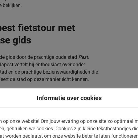
e bekijken.
est fietstour met
se gids
t de gids door de prachtige oude stad
Pest
.
apest vertelt hij enthousiast over onder
stad en de prachtige bezienswaardigheden die
leert de stad op deze manier écht kennen.
est fietstour
Informatie over cookies
samen met de gids langs de volgende
 op onze website!
Om jouw ervaring op onze site zo optimaal m
Nagymezô Utca
en, gebruiken we cookies.
Cookies zijn kleine tekstbestandjes die
De Basiliek
at worden geplaatst om onze website beter te laten functionere