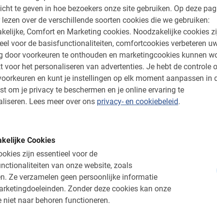
icht te geven in hoe bezoekers onze site gebruiken.
Op deze pag
De Synagoge
 lezen over de verschillende soorten cookies die we gebruiken:
Het badhuis Szechinyi
kelijke, Comfort en Marketing cookies.
Noodzakelijke cookies zi
eel voor de basisfunctionaliteiten, comfortcookies verbeteren u
ng door voorkeuren te onthouden en marketingcookies kunnen w
t voor het personaliseren van advertenties.
Je hebt de controle o
oorkeuren en kunt je instellingen op elk moment aanpassen in 
st om je privacy te beschermen en je online ervaring te
le gids
liseren.
Lees meer over ons
privacy- en cookiebeleid
.
s een geweldige ervaring en een perfecte
ervaren gidsen wonen al jaren in de stad en
kelijke Cookies
ste route door de stad is. Daarbij worden er
okies zijn essentieel voor de
enswaardigheden gemaakt waarbij de gids het
nctionaliteiten van onze website, zoals
or krijg je een goed beeld van de Hongaarse
n.
Ze verzamelen geen persoonlijke informatie
precies waar je nog naartoe moet de rest van
arketingdoeleinden.
Zonder deze cookies kan onze
ds ook niet om tips te vragen voor restaurants
 niet naar behoren functioneren.