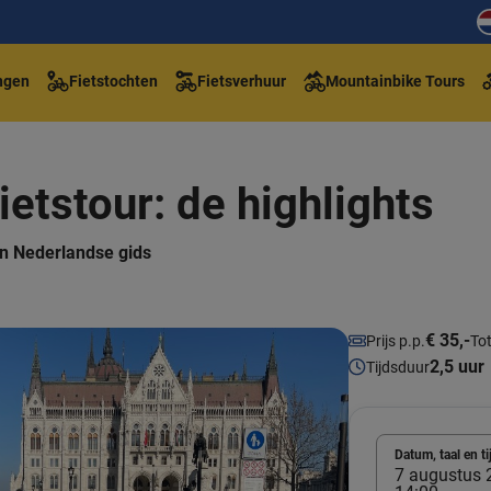
ngen
Fietstochten
Fietsverhuur
Mountainbike Tours
etstour: de highlights
een Nederlandse gids
€ 35,-
Prijs p.p.
Tot
2,5 uur
Tijdsduur
Datum, taal en ti
7 augustus 2