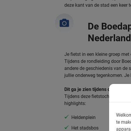
deze kant van de stad een keer t
De Boedap
Nederland
Je fietst in een kleine groep me
Tijdens de rondleiding door Boed
andere de geschiedenis van de 
jullie onderweg tegenkomen. Je 
Dit ga je zien tijdens de Boedap
Tijdens deze fietstocht kom je 
highlights:
Welkom
Heldenplein
te mak
Het stadsbos
appara