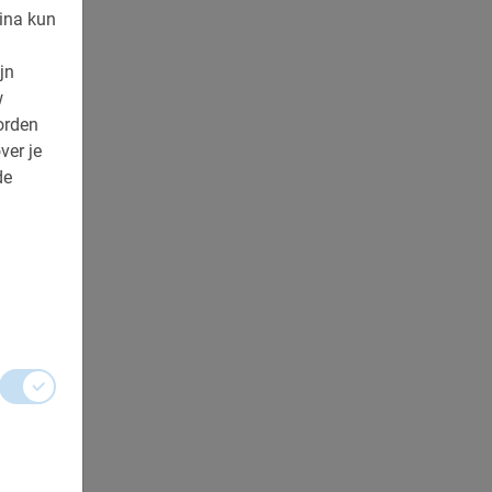
ina kun
jn
w
orden
ver je
de