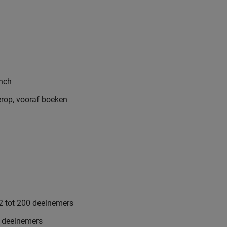
inch
terop, vooraf boeken
2 tot 200 deelnemers
8 deelnemers