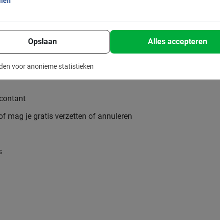
onen
Opslaan
Alles accepteren
is
den voor anonieme statistieken
 contant
 of mag je gratis verzetten of annuleren
s