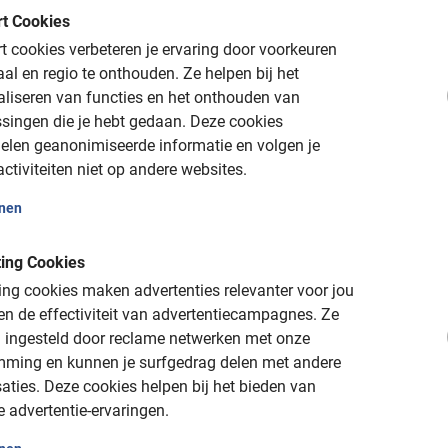
t Cookies
 cookies verbeteren je ervaring door voorkeuren
aal en regio te onthouden.
Ze helpen bij het
g langs de
aliseren van functies en het onthouden van
n
singen die je hebt gedaan.
Deze cookies
elen geanonimiseerde informatie en volgen je
ctiviteiten niet op andere websites.
dapest fietstour? Verzeker dan jouw plekje
ngsmenu. Hierna ontvang je een
onen
elangrijke informatie. De fiets is inbegrepen
erveringskosten bij. Wacht dus niet langer en
ing Cookies
ng cookies maken advertenties relevanter voor jou
n de effectiviteit van advertentiecampagnes.
Ze
 met de Boedapest Fietstour!
 ingesteld door reclame netwerken met onze
mming en kunnen je surfgedrag delen met andere
aties.
Deze cookies helpen bij het bieden van
e advertentie-ervaringen.