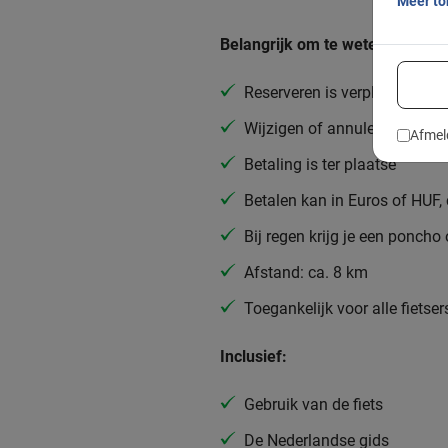
Meer t
Belangrijk om te weten:
Reserveren is verplicht
Wijzigen of annuleren is grat
Afmel
Betaling is ter plaatse
Betalen kan in Euros of HUF,
Bij regen krijg je een poncho
Afstand: ca. 8 km
Toegankelijk voor alle fietser
Inclusief:
Gebruik van de fiets
De Nederlandse gids