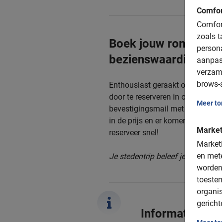
Comfor
Comfort
zoals t
Boek jouw rondleidin
person
bezienswaardighede
aanpas
verzam
brows-a
Enthousiast geraakt over de Boe
door te reserveren in ons boeki
Meer t
bevestigingsmail met daarin de b
in de prijs en er komen geen res
Market
reserveer snel!
Marketi
en mete
Je stedentrip beleef je pas écht
worden
toeste
organis
gericht
Informatie