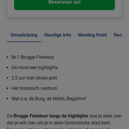
Reserveer nu!
Omschrijving
Handige Info
Meeting Point
Recens
Nr.1 Brugge Fietstour
Dé must-see highlights
2,5 uur met lokale gids
Het historisch centrum
Met o.a. de Burg, de Markt, Begijnhof
De
Brugge Fietstour langs de highlights
laat je alles zien
dat je wilt zien als je in deze fantastische stad bent.