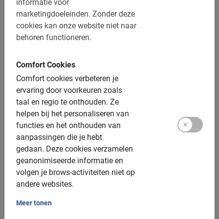
informatie voor
Extra opties:
marketingdoeleinden.
Zonder deze
cookies kan onze website niet naar
Kinderfietsen: 20, 22 of 24 inch (v.a. ongeveer 6 jaar)
behoren functioneren.
Kinderzitjes: achterop, tot 18kg, €5,- toeslag
Comfort Cookies
Tandems: nee
Comfort cookies verbeteren je
Elektrische fiets: Ja, €15,- vooraf reserveren
ervaring door voorkeuren zoals
Helmen: Beschikbaar
taal en regio te onthouden.
Ze
helpen bij het personaliseren van
Groepsgrootte:
functies en het onthouden van
aanpassingen die je hebt
Boekbaar voor groepen van: 2 tot 200 deelnemers
gedaan.
Deze cookies verzamelen
geanonimiseerde informatie en
Gemiddelde groepsgrootte: 8 deelnemers
volgen je brows-activiteiten niet op
Minimum aantal: 5 deelnemers
andere websites.
Per 15 deelnemers wordt een extra gids ingezet
Meer tonen
Bij grotere groepen zetten we meer gidsen in