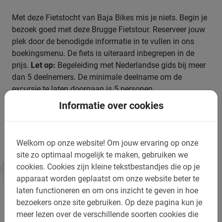
Met deze Fietstocht van Baja Bikes mis je niets. Begin je
bezoek goed met deze Brugge
Fietstour. Reserveer jouw
plek door de benodigde informatie in te vullen in ons
boekingsmenu. De fiets is uiteraard inbegrepen in de
prijs.
Let op:
Begeleiding met Nederlandse gids bij meer
dan 5 deelnemers. De minimale deelname om de
excursie te laten doorgaan is 5 personen.
Informatie over cookies
Je stedentrip begint pas echt met deze Brugge Fietstour
van Baja Bikes!
Welkom op onze website!
Om jouw ervaring op onze
site zo optimaal mogelijk te maken, gebruiken we
cookies.
Cookies zijn kleine tekstbestandjes die op je
apparaat worden geplaatst om onze website beter te
Informatie
laten functioneren en om ons inzicht te geven in hoe
bezoekers onze site gebruiken.
Op deze pagina kun je
Belangrijk om te weten:
meer lezen over de verschillende soorten cookies die