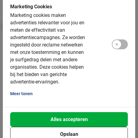
Marketing Cookies
Marketing cookies maken
advertenties relevanter voor jou en
meten de effectiviteit van
Duurzaamheid & MVO
advertentiecampagnes.
Ze worden
ingesteld door reclame netwerken
met onze toestemming en kunnen
Daarom is deze tour goed voor jou en de planeet:
je surfgedrag delen met andere
organisaties.
Deze cookies helpen
Fietstours zijn een vorm van duurzaam toerisme
bij het bieden van gerichte
Je bespaart 1,5 tot 2 kilo Co2 vergeleken met de bus
advertentie-ervaringen.
Je stimuleert de lokale economie en werkgelegenheid
Meer tonen
Je helpt investeren in groene infrastructuur ter
plaatse
Alles accepteren
Fietsen is gezond en ontspannend
Lees meer over
Baja Bikes & duurzaamheid
Opslaan