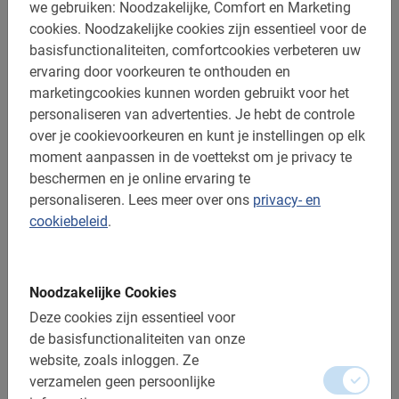
we gebruiken: Noodzakelijke, Comfort en Marketing
Reserveren is verplicht
cookies.
Noodzakelijke cookies zijn essentieel voor de
basisfunctionaliteiten, comfortcookies verbeteren uw
De betaling is vooraf via de website
ervaring door voorkeuren te onthouden en
Gratis wijzigen of annuleren tot 24u vooraf
marketingcookies kunnen worden gebruikt voor het
personaliseren van advertenties.
Je hebt de controle
Bij regen krijg je een poncho
over je cookievoorkeuren en kunt je instellingen op elk
Afstand: ca. 10-15 km
moment aanpassen in de voettekst om je privacy te
beschermen en je online ervaring te
Toegankelijk voor alle fietsers
personaliseren.
Lees meer over ons
privacy- en
cookiebeleid
.
Inclusief:
Gebruik van de fiets
Noodzakelijke Cookies
De lokale gids, Nederlands indien beschikbaar
Deze cookies zijn essentieel voor
Een top ervaring!
de basisfunctionaliteiten van onze
website, zoals inloggen.
Ze
Fotomomenten
verzamelen geen persoonlijke