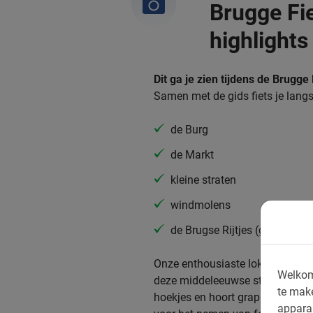
Brugge Fie
highlights
Dit ga je zien tijdens de Brugge 
Samen met de gids fiets je langs
de Burg
de Markt
kleine straten
windmolens
de Brugse Rijtjes (grachten)
Onze enthousiaste lokale gids n
Welkom
deze middeleeuwse stad. Je fiets
te mak
hoekjes en hoort grappige anekdo
appara