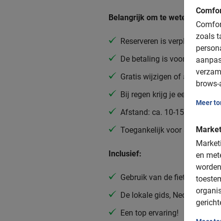
Comfor
Belangrijk om te weten:
Comfort
zoals t
Reserveren is verplicht
person
De betaling is vooraf via de 
aanpas
verzam
Gratis wijzigen of annuleren 
brows-a
Bij regen krijg je een poncho
Meer t
Afstand: ca. 10-15 km
Market
Toegankelijk voor alle fietser
Marketi
Inclusief:
en mete
worden
Gebruik van de fiets
toeste
organis
De lokale gids, Nederlands i
gericht
Een top ervaring!