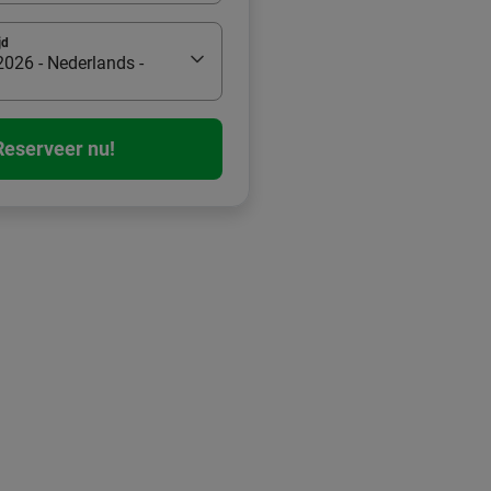
jd
026 - Nederlands -
Reserveer nu!