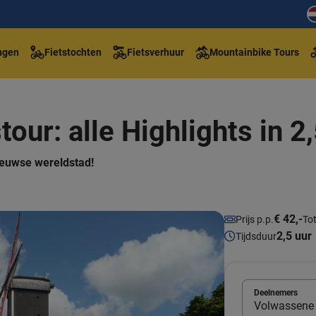
ngen
Fietstochten
Fietsverhuur
Mountainbike Tours
our: alle Highlights in 2
euwse wereldstad!
€ 42,-
Prijs p.p.
Tot
2,5 uur
Tijdsduur
Deelnemers
Volwassene 