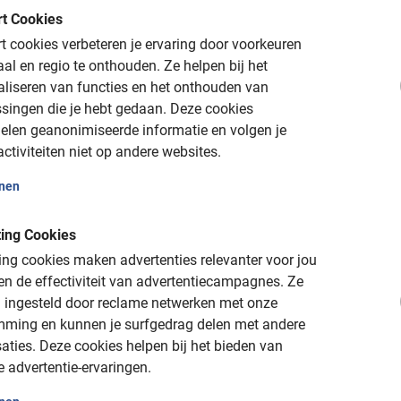
t Cookies
 cookies verbeteren je ervaring door voorkeuren
aal en regio te onthouden.
Ze helpen bij het
aliseren van functies en het onthouden van
website
singen die je hebt gedaan.
Deze cookies
elen geanonimiseerde informatie en volgen je
tot 24u vooraf
ctiviteiten niet op andere websites.
onen
ing Cookies
s
ng cookies maken advertenties relevanter voor jou
n de effectiviteit van advertentiecampagnes.
Ze
 ingesteld door reclame netwerken met onze
mming en kunnen je surfgedrag delen met andere
aties.
Deze cookies helpen bij het bieden van
ndien beschikbaar
e advertentie-ervaringen.