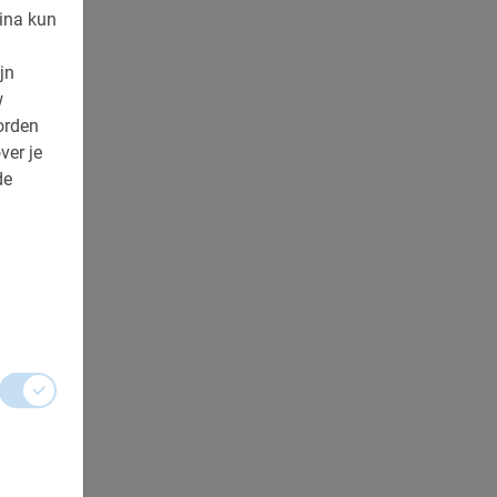
ina kun
jn
w
orden
ver je
de