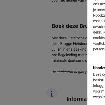
voor het nemen van foto’s.
ons inz
je meer
Noodza
essenti
Boek deze Brugge Fi
ervari
gebruik
cookiev
Met deze Fietstocht van Baja Bik
voettek
deze Brugge
Fietstour. Reservee
persona
vullen in ons boekingsmenu. De fi
op:
Begeleiding met Nederlandse
minimale deelname om de excurs
Noodza
Je stedentrip begint pas echt me
Deze co
basisfu
inlogge
voor m
website
Informatie