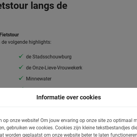
tstour langs de
Fietstour
 de volgende highlights:
de Stadsschouwburg
de Onze-Lieve-Vrouwekerk
Minnewater
Begijnhof
Informatie over cookies
eemt je mee in het fascinerende verhaal van
 op onze website!
Om jouw ervaring op onze site zo optimaal m
t door de smalle straatjes, ontdekt verborgen
en, gebruiken we cookies.
Cookies zijn kleine tekstbestandjes die
tes. Uiteraard is er voldoende tijd en ruimte
at worden geplaatst om onze website beter te laten functionere