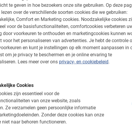
icht te geven in hoe bezoekers onze site gebruiken.
Op deze pag
 lezen over de verschillende soorten cookies die we gebruiken:
kelijke, Comfort en Marketing cookies.
Noodzakelijke cookies zi
eel voor de basisfunctionaliteiten, comfortcookies verbeteren u
etstour nu
ng door voorkeuren te onthouden en marketingcookies kunnen w
t voor het personaliseren van advertenties.
Je hebt de controle o
oorkeuren en kunt je instellingen op elk moment aanpassen in 
es mis je niets. Begin je bezoek goed met
st om je privacy te beschermen en je online ervaring te
r jouw plek door de benodigde informatie in te
liseren.
Lees meer over ons
privacy- en cookiebeleid
.
ets is uiteraard inbegrepen in de prijs.
Let
 gids bij meer dan 5 deelnemers. De
ie te laten doorgaan is 5 personen.
kelijke Cookies
t deze Brugge Fietstour van Baja Bikes!
okies zijn essentieel voor de
nctionaliteiten van onze website, zoals
n.
Ze verzamelen geen persoonlijke informatie
arketingdoeleinden.
Zonder deze cookies kan onze
 niet naar behoren functioneren.