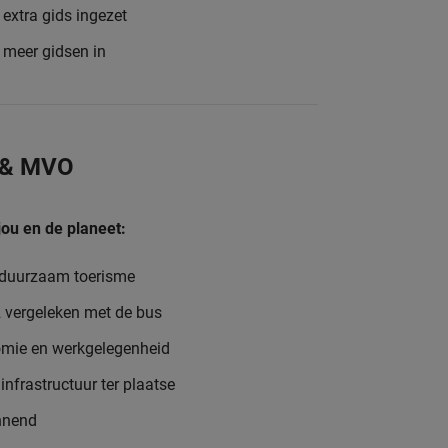
extra gids ingezet
e meer gidsen in
 & MVO
jou en de planeet:
n duurzaam toerisme
o2 vergeleken met de bus
nomie en werkgelegenheid
infrastructuur ter plaatse
nnend