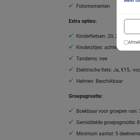
Meer t
Fotomomenten
Extra opties:
Kinderfietsen: 20, 22 of 24 in
Afmel
Kinderzitjes: achterop, tot 18
Tandems: nee
Elektrische fiets: Ja, €15,- v
Helmen: Beschikbaar
Groepsgrootte:
Boekbaar voor groepen van: 
Gemiddelde groepsgrootte: 
Minimum aantal: 5 deelneme