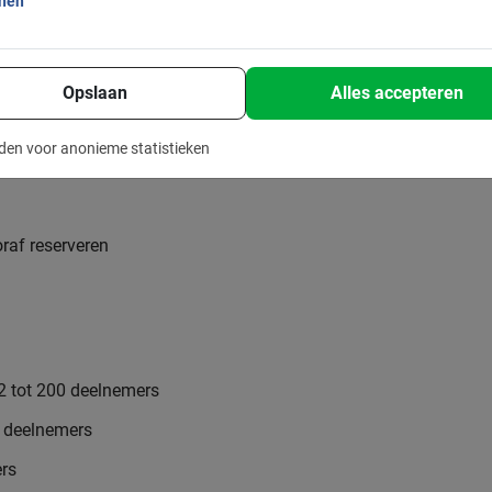
onen
Opslaan
Alles accepteren
ch (v.a. ongeveer 6 jaar)
den voor anonieme statistieken
kg, €5,- toeslag
ooraf reserveren
2 tot 200 deelnemers
8 deelnemers
rs