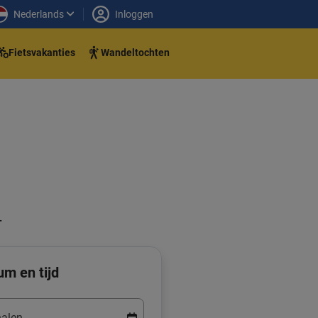
Nederlands
Inloggen
Fietsvakanties
Wandeltochten
-
um en tijd
alen