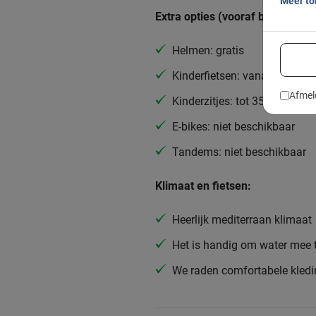
Meer t
Extra opties (vooraf boeken):
Helmen: gratis
Kinderfietsen: vanaf 6 jaar
Afmel
Kinderzitjes: tot 35 kg
E-bikes: niet beschikbaar
Tandems: niet beschikbaar
Klimaat en fietsen:
Heerlijk mediterraan klimaat
Het is handig om water mee
We raden comfortabele kled