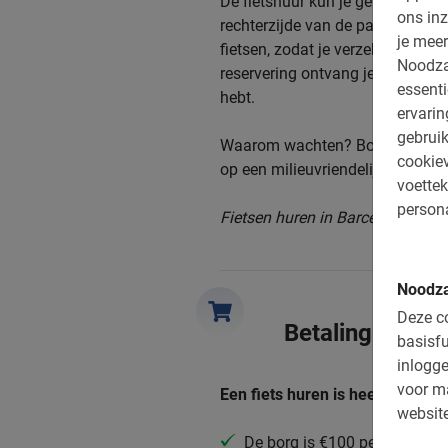
De fietshuur kun je gemakkelijk
ons inz
rechterzijde van de pagina. Sel
je meer
fietsen, zodat je verzekerd bent
Noodza
reservering ontvang je direct een
essenti
hebt.
ervari
gebruik
Waarom wachten? Boek nu de fie
cookiev
op een milieuvriendelijke manier
voettek
persona
Fietsen huren in Barcelona begint
Noodza
Deze co
Betaling
basisfu
inlogge
voor m
Een fiets huren is heel eenvoud
website
De borg is €100 per fiets cash