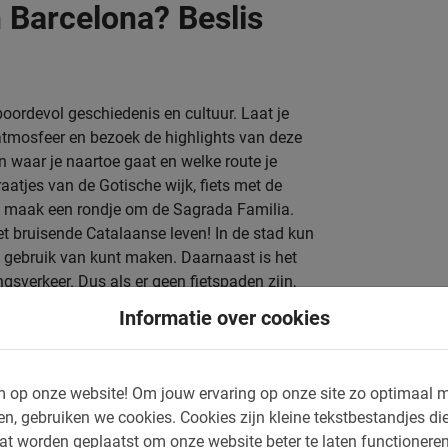
n Barcelona? Beslis
oordevol geschiedenis en cultuur. Laat je
tmosfeer en bezoek de highlights van deze
en waar je naartoe gaat en welke route je
aatjes van de Gotische wijk, fiets met de
of maak een rondje om de Sagrada Familia.
t bruisende Catalaanse leven! In de stad kun
e gebruik van kunt maken. Daarnaast is het
gsverkeer. Dus als er geen fietspaden zijn,
 mee trappen. Daarnaast is er langs de kust
Informatie over cookies
ngenaam is om lekker in het zonnetje rond te
met Baja Bikes! Wij bieden je
voordelige
 op onze website!
Om jouw ervaring op onze site zo optimaal m
rden
!
en, gebruiken we cookies.
Cookies zijn kleine tekstbestandjes die
at worden geplaatst om onze website beter te laten functionere