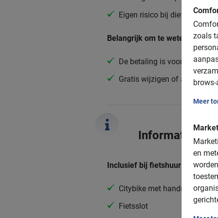
Comfor
Eigen risico bij diefstal of s
Comfort
zoals t
Belangrijk om te weten:
person
aanpas
De betaling is vooraf via de 
verzam
Gratis wijzigen of annuleren 
brows-a
Meer t
Market
Informatie
Marketi
en mete
worden
Inclusief bij fietshuur:
toeste
organis
Citybike met handrem
gericht
Fietsslot