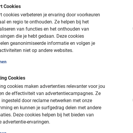
t Cookies
chade: volledige waarde van de fiets
 cookies verbeteren je ervaring door voorkeuren
aal en regio te onthouden.
Ze helpen bij het
aliseren van functies en het onthouden van
singen die je hebt gedaan.
Deze cookies
website
elen geanonimiseerde informatie en volgen je
tot 24u vooraf
ctiviteiten niet op andere websites.
onen
ing Cookies
ng cookies maken advertenties relevanter voor jou
n de effectiviteit van advertentiecampagnes.
Ze
 ingesteld door reclame netwerken met onze
mming en kunnen je surfgedrag delen met andere
aties.
Deze cookies helpen bij het bieden van
e advertentie-ervaringen.