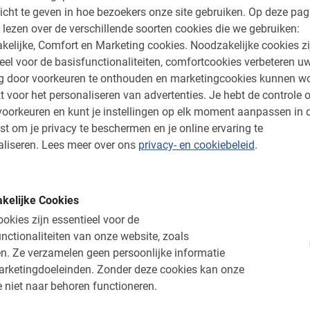
 boeken via het reserveringsmenu aan de
icht te geven in hoe bezoekers onze site gebruiken.
Op deze pag
ecteer de gewenste datum en het aantal
 lezen over de verschillende soorten cookies die we gebruiken:
 van de fietsen! Na het maken van de
kelijke, Comfort en Marketing cookies.
Noodzakelijke cookies zi
 bevestiging met alle informatie die je nodig
eel voor de basisfunctionaliteiten, comfortcookies verbeteren u
ng door voorkeuren te onthouden en marketingcookies kunnen w
t voor het personaliseren van advertenties.
Je hebt de controle o
tsen en ontdek al de parels van Barcelona
oorkeuren en kunt je instellingen op elk moment aanpassen in 
!
st om je privacy te beschermen en je online ervaring te
liseren.
Lees meer over ons
privacy- en cookiebeleid
.
 hier bij Baja Bikes!
kelijke Cookies
okies zijn essentieel voor de
nctionaliteiten van onze website, zoals
n.
Ze verzamelen geen persoonlijke informatie
arketingdoeleinden.
Zonder deze cookies kan onze
ig!
 niet naar behoren functioneren.
 of een rijbewijs of ID kaart