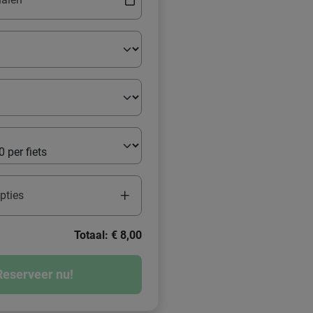
+
pties
Totaal: € 8,00
Reserveer nu!