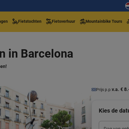
ngen
Fietstochten
Fietsverhuur
Mountainbike Tours
n in Barcelona
sen!
v.a. € 8.
Prijs p.p.
Kies de dat
Dag van oph