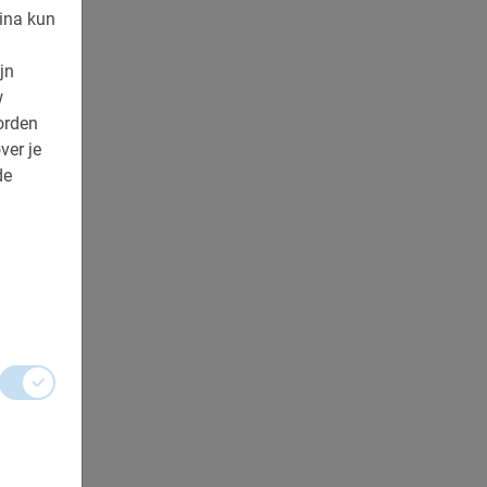
ina kun
jn
w
orden
ver je
de