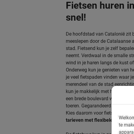
Fietsen huren i
snel!
De hoofdstad van Catalonië zit b
meeslepen door de Catalaanse a
stad. Fietsend kun je zelf bepal
neemt. Verdwaal in de smalle str
wind in je haren langs de kust 
Onderweg kun je genieten van he
je veel fietspaden vinden waar j
merendeel van de stad eenrichtin
kun je makkelijk met het verkeer
een brede boulevard waar het aa
toeren. Gegarandeerd genieten!
Kies daarom voor fietsen huren 
Welkom
tarieven met flexibele voorwaa
te mak
appara