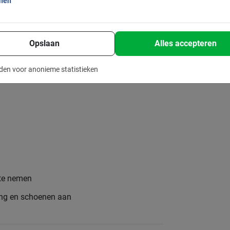
onen
Opslaan
Alles accepteren
den voor anonieme statistieken
 te nemen
ing en schoenen aan