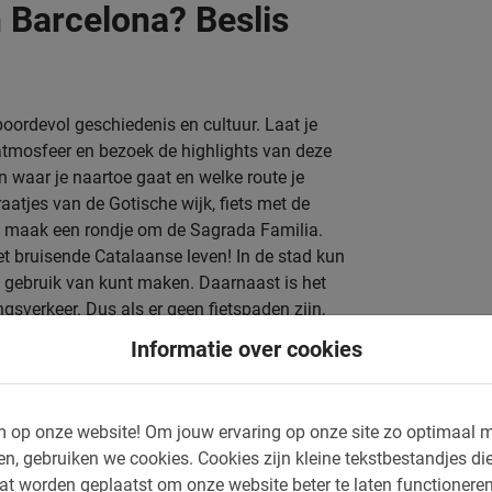
n Barcelona? Beslis
oordevol geschiedenis en cultuur. Laat je
tmosfeer en bezoek de highlights van deze
en waar je naartoe gaat en welke route je
aatjes van de Gotische wijk, fiets met de
of maak een rondje om de Sagrada Familia.
t bruisende Catalaanse leven! In de stad kun
e gebruik van kunt maken. Daarnaast is het
gsverkeer. Dus als er geen fietspaden zijn,
 mee trappen. Daarnaast is er langs de kust
Informatie over cookies
ngenaam is om lekker in het zonnetje rond te
met Baja Bikes! Wij bieden je
voordelige
 op onze website!
Om jouw ervaring op onze site zo optimaal m
rden
!
en, gebruiken we cookies.
Cookies zijn kleine tekstbestandjes die
at worden geplaatst om onze website beter te laten functionere