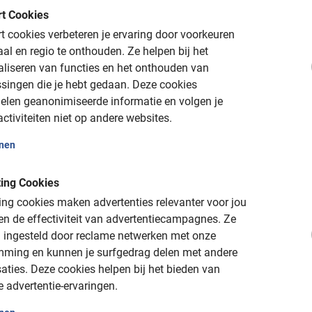
t Cookies
chade: volledige waarde van de fiets
 cookies verbeteren je ervaring door voorkeuren
aal en regio te onthouden.
Ze helpen bij het
aliseren van functies en het onthouden van
singen die je hebt gedaan.
Deze cookies
website
elen geanonimiseerde informatie en volgen je
tot 24u vooraf
ctiviteiten niet op andere websites.
onen
ing Cookies
ng cookies maken advertenties relevanter voor jou
n de effectiviteit van advertentiecampagnes.
Ze
 ingesteld door reclame netwerken met onze
mming en kunnen je surfgedrag delen met andere
aties.
Deze cookies helpen bij het bieden van
e advertentie-ervaringen.