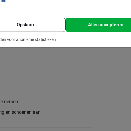
onen
Opslaan
Alles accepteren
den voor anonieme statistieken
 te nemen
ing en schoenen aan