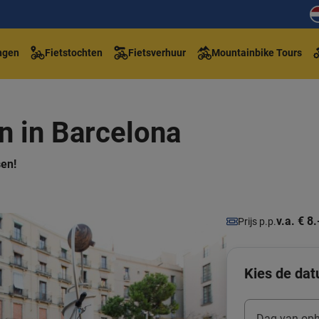
ngen
Fietstochten
Fietsverhuur
Mountainbike Tours
n in Barcelona
sen!
v.a. € 8.
Prijs p.p.
Kies de dat
Dag van oph