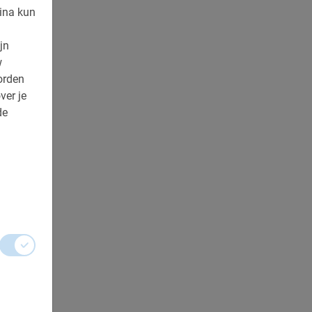
ina kun
jn
w
orden
ver je
de