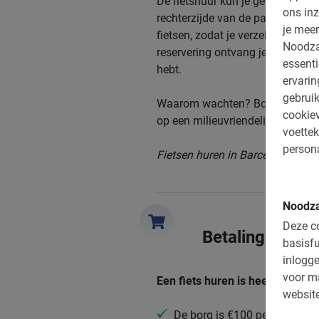
De fietshuur kun je gemakkelijk
ons inz
rechterzijde van de pagina. Sel
je meer
fietsen, zodat je verzekerd bent
Noodza
reservering ontvang je direct een
essenti
hebt.
ervari
gebruik
Waarom wachten? Boek nu de fie
cookiev
op een milieuvriendelijke manier
voettek
persona
Fietsen huren in Barcelona begint
Noodza
Deze co
Betaling
basisfu
inlogge
voor m
Een fiets huren is heel eenvoud
website
De borg is €100 per fiets cash