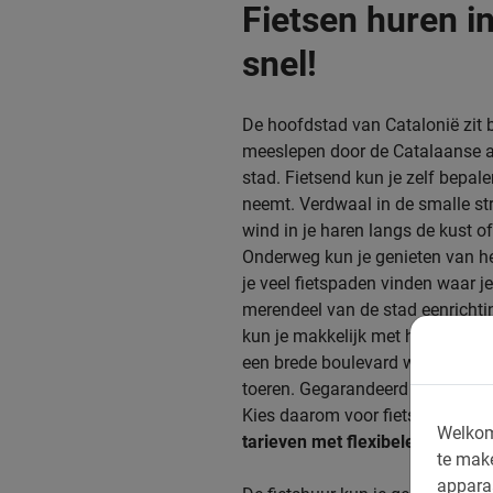
Fietsen huren i
snel!
De hoofdstad van Catalonië zit b
meeslepen door de Catalaanse a
stad. Fietsend kun je zelf bepal
neemt. Verdwaal in de smalle str
wind in je haren langs de kust 
Onderweg kun je genieten van he
je veel fietspaden vinden waar j
merendeel van de stad eenrichtin
kun je makkelijk met het verkeer
een brede boulevard waar het aa
toeren. Gegarandeerd genieten!
Kies daarom voor fietsen huren 
Welkom
tarieven met flexibele voorwaa
te mak
appara