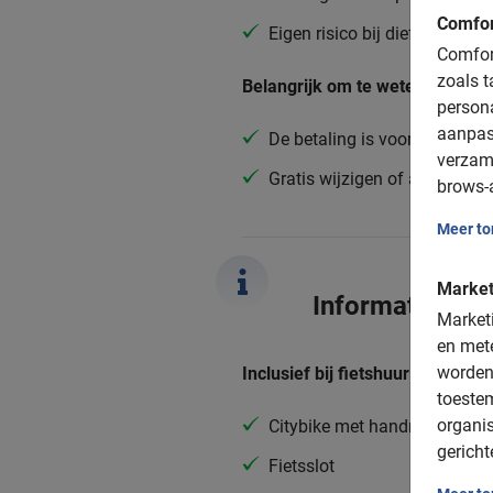
Comfor
Eigen risico bij diefstal of s
Comfort
zoals t
Belangrijk om te weten:
person
aanpas
De betaling is vooraf via de 
verzam
Gratis wijzigen of annuleren 
brows-a
Meer t
Market
Informatie
Marketi
en mete
worden
Inclusief bij fietshuur:
toeste
organis
Citybike met handrem
gericht
Fietsslot