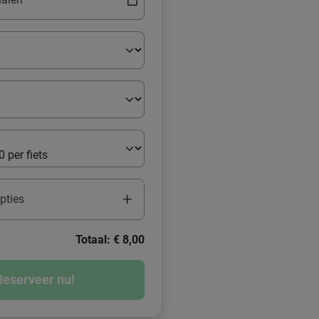
+
pties
Totaal: € 8,00
Reserveer nu!