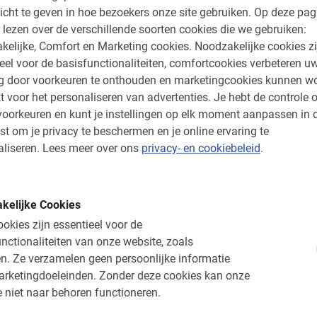
 boeken via het reserveringsmenu aan de
icht te geven in hoe bezoekers onze site gebruiken.
Op deze pag
ecteer de gewenste datum en het aantal
 lezen over de verschillende soorten cookies die we gebruiken:
 van de fietsen! Na het maken van de
kelijke, Comfort en Marketing cookies.
Noodzakelijke cookies zi
 bevestiging met alle informatie die je nodig
eel voor de basisfunctionaliteiten, comfortcookies verbeteren u
ng door voorkeuren te onthouden en marketingcookies kunnen w
t voor het personaliseren van advertenties.
Je hebt de controle o
tsen en ontdek al de parels van Barcelona
oorkeuren en kunt je instellingen op elk moment aanpassen in 
!
st om je privacy te beschermen en je online ervaring te
liseren.
Lees meer over ons
privacy- en cookiebeleid
.
 hier bij Baja Bikes!
kelijke Cookies
okies zijn essentieel voor de
nctionaliteiten van onze website, zoals
n.
Ze verzamelen geen persoonlijke informatie
arketingdoeleinden.
Zonder deze cookies kan onze
ig!
 niet naar behoren functioneren.
 of een rijbewijs of ID kaart