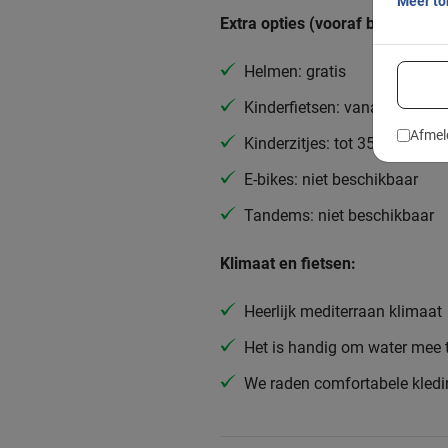
Meer t
Extra opties (vooraf boeken):
Helmen: gratis
Kinderfietsen: vanaf 6 jaar
Afmel
Kinderzitjes: tot 35 kg
E-bikes: niet beschikbaar
Tandems: niet beschikbaar
Klimaat en fietsen:
Heerlijk mediterraan klimaat
Het is handig om water mee
We raden comfortabele kled