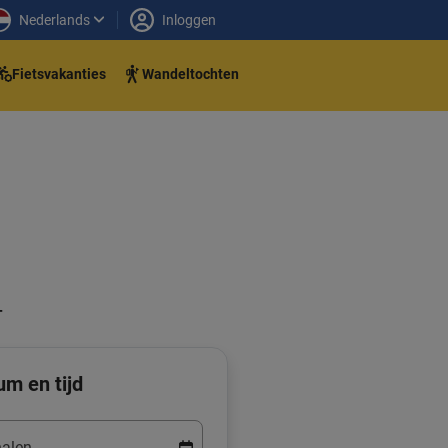
Nederlands
Inloggen
Fietsvakanties
Wandeltochten
-
um en tijd
alen