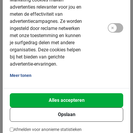
Fietsen in Kyoto: puur
advertenties relevanter voor jou en
meten de effectiviteit van
genieten
advertentiecampagnes.
Ze worden
ingesteld door reclame netwerken
met onze toestemming en kunnen
Kyoto Fietstour
je surfgedrag delen met andere
Ontdek Gion, de fantastische traditionele geishawijk.
organisaties.
Deze cookies helpen
Wandel door het bekende en indrukwekkende
bij het bieden van gerichte
bamboebos van
Arashiyama. Of laat je verrassen door
advertentie-ervaringen.
de vele prachtige tempels zoals de Fushimi Inari-taisha
Meer tonen
schrijn. Tijdens deze tour ontdek je enkele van de
belangrijkste spots in de stad. Zonder twijfel een unieke
ervaring. De lokale gids weet je alles over Kioto te
vertellen.
Alles accepteren
Opslaan
Wat te doen in Kyoto?
Afmelden voor anonieme statistieken