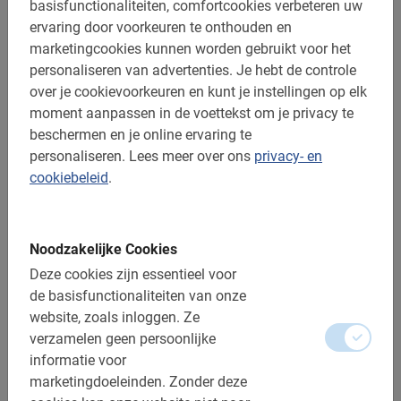
basisfunctionaliteiten, comfortcookies verbeteren uw
8,5 uur
ervaring door voorkeuren te onthouden en
Kyoto Fietstour
marketingcookies kunnen worden gebruikt voor het
personaliseren van advertenties.
Je hebt de controle
Tijdens dit onvergetelijk avontuur ontdek je maar liefst 5
over je cookievoorkeuren en kunt je instellingen op elk
highlights van Kioto in één dag tijd.
moment aanpassen in de voettekst om je privacy te
4.9
(29)
beschermen en je online ervaring te
¥ 27.000,-
personaliseren.
Lees meer over ons
privacy- en
cookiebeleid
.
Heel goed
5.0
Noodzakelijke Cookies
Deze cookies zijn essentieel voor
de basisfunctionaliteiten van onze
Dit is wat onze klanten leuk vinden
website, zoals inloggen.
Ze
verzamelen geen persoonlijke
Kyoto Fietstour
informatie voor
We hebben een hele fijne tour met Rick
marketingdoeleinden.
Zonder deze