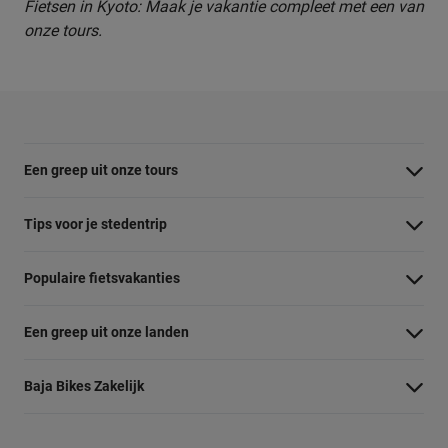
Fietsen in Kyoto: Maak je vakantie compleet met een van
onze tours.
Een greep uit onze tours
Barcelona Panorama tour
Tips voor je stedentrip
Dubai Highlights fietstour
Wat te doen in Amsterdam
Populaire fietsvakanties
Dublin fietstour
Wat te doen in Barcelona
Fietsvakantie Duitsland
Kaapstad Township tour
Een greep uit onze landen
Wat te doen in Berlijn
Fietsvakantie Frankrijk
Krakau Highlights fietstour
Belgie
Wat te doen in Boedapest
Baja Bikes Zakelijk
Fietsvakantie Italie
Lissabon tour
Denemarken
Wat te doen in Lissabon
Neem contact op
Fietsvakantie Nederland
Londen Highlights tour