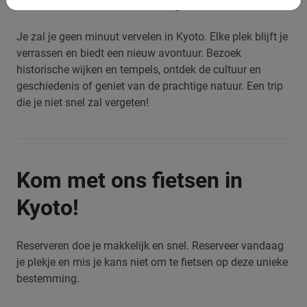
Je zal je geen minuut vervelen in Kyoto. Elke plek blijft je
verrassen en biedt een nieuw avontuur. Bezoek
historische wijken en tempels, ontdek de cultuur en
geschiedenis of geniet van de prachtige natuur. Een trip
die je niet snel zal vergeten!
Kom met ons fietsen in
Kyoto!
Reserveren doe je makkelijk en snel. Reserveer vandaag
je plekje en mis je kans niet om te fietsen op deze unieke
bestemming.