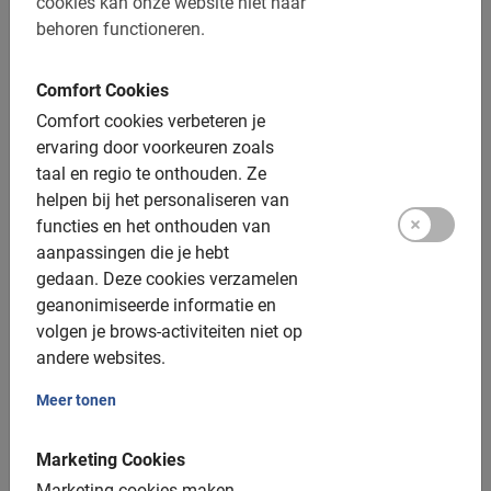
cookies kan onze website niet naar
gehad. We hadden get geluk dat we de
behoren functioneren.
enige 2 deelnemers waren. Een privé toer
dus. Rickvis een fijne gids met veel
kennis. De trip was goed te doen. We
Comfort Cookies
hebben heel veel gezien en lekker
Comfort cookies verbeteren je
geluncht. Al met al een welgestelde dag.
Greetje Schwarte
ervaring door voorkeuren zoals
12 juni 2026
taal en regio te onthouden.
Ze
helpen bij het personaliseren van
functies en het onthouden van
aanpassingen die je hebt
gedaan.
Deze cookies verzamelen
Fietstours in Kyoto met lokale gids
geanonimiseerde informatie en
Veilig en informatief
volgen je brows-activiteiten niet op
De beste tours sinds 2005
andere websites.
Betaal eenvoudig online
Meer tonen
Marketing Cookies
Marketing cookies maken