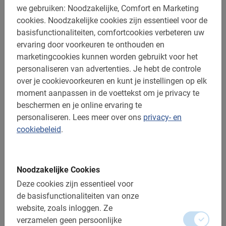
we gebruiken: Noodzakelijke, Comfort en Marketing
4.9
(14)
cookies.
Noodzakelijke cookies zijn essentieel voor de
V.a. € 40,-
basisfunctionaliteiten, comfortcookies verbeteren uw
ervaring door voorkeuren te onthouden en
marketingcookies kunnen worden gebruikt voor het
personaliseren van advertenties.
Je hebt de controle
over je cookievoorkeuren en kunt je instellingen op elk
moment aanpassen in de voettekst om je privacy te
beschermen en je online ervaring te
personaliseren.
Lees meer over ons
privacy- en
cookiebeleid
.
Noodzakelijke Cookies
Deze cookies zijn essentieel voor
de basisfunctionaliteiten van onze
3 uur
website, zoals inloggen.
Ze
Nice - Villefranche-sur-Mer Fietstour
verzamelen geen persoonlijke