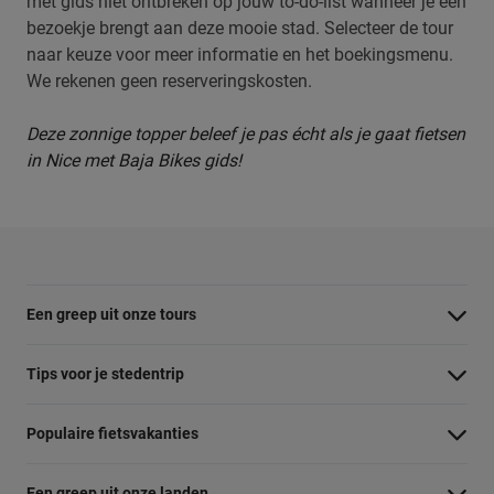
met gids niet ontbreken op jouw to-do-list wanneer je een
bezoekje brengt aan deze mooie stad. Selecteer de tour
naar keuze voor meer informatie en het boekingsmenu.
We rekenen geen reserveringskosten.
Deze zonnige topper beleef je pas écht als je gaat fietsen
in Nice met Baja Bikes gids!
Een greep uit onze tours
Barcelona Panorama tour
Tips voor je stedentrip
Dubai Highlights fietstour
Wat te doen in Amsterdam
Populaire fietsvakanties
Dublin fietstour
Wat te doen in Barcelona
Fietsvakantie Duitsland
Kaapstad Township tour
Een greep uit onze landen