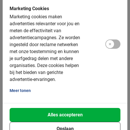
Fiets op je eigen tempo en ontdek de stad op eigen houtje.
Marketing Cookies
Fietshuur tegen voordelige tarieven en met flexibele
Marketing cookies maken
voorwaarden.
advertenties relevanter voor jou en
5.0
(2)
v.a. € 12,-
meten de effectiviteit van
advertentiecampagnes.
Ze worden
ingesteld door reclame netwerken
met onze toestemming en kunnen
je surfgedrag delen met andere
Heel goed
5.0
organisaties.
Deze cookies helpen
bij het bieden van gerichte
advertentie-ervaringen.
Dit is wat onze klanten leuk vinden
Meer tonen
Nice E-bike Tour
Aangename gids. Leuke groep. Leuke
weetjes. Op tijd.
Alles accepteren
Opslaan