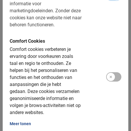
Een unieke kans om te genieten van de mooiste views langs
informatie voor
de Côte d'Azur. Fiets met een comfortabele e-bike.
marketingdoeleinden.
Zonder deze
4.8
(5)
cookies kan onze website niet naar
€ 55,-
behoren functioneren.
Comfort Cookies
Comfort cookies verbeteren je
ervaring door voorkeuren zoals
taal en regio te onthouden.
Ze
helpen bij het personaliseren van
functies en het onthouden van
aanpassingen die je hebt
gedaan.
Deze cookies verzamelen
geanonimiseerde informatie en
volgen je brows-activiteiten niet op
andere websites.
n.v.t.
Meer tonen
Fietsen huren in Nice