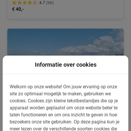
4.7
(66)
€ 40,-
Informatie over cookies
Welkom op onze website!
Om jouw ervaring op onze
site zo optimaal mogelijk te maken, gebruiken we
cookies.
Cookies zijn kleine tekstbestandjes die op je
apparaat worden geplaatst om onze website beter te
2,5 uur
laten functioneren en om ons inzicht te geven in hoe
Nice Fietstocht met Privégids
bezoekers onze site gebruiken.
Op deze pagina kun je
Verken het prachtige Nice met je eigen gids. Kies voor een
meer lezen over de verschillende soorten cookies die
privé tour en ontdek de mooiste plekjes van de stad.