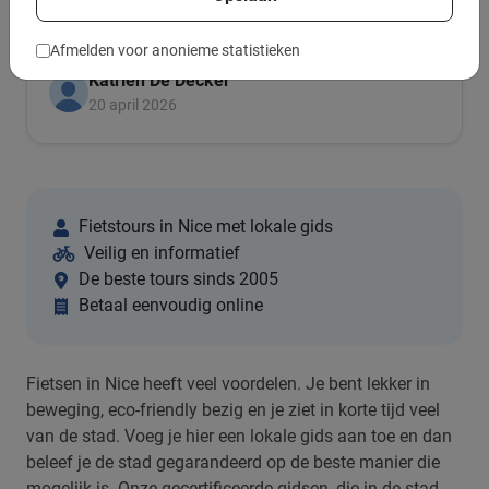
Afmelden voor anonieme statistieken
Katrien De Decker
20 april 2026
Fietstours in Nice met lokale gids
Veilig en informatief
De beste tours sinds 2005
Betaal eenvoudig online
Fietsen in Nice heeft veel voordelen. Je bent lekker in
beweging, eco-friendly bezig en je ziet in korte tijd veel
van de stad. Voeg je hier een lokale gids aan toe en dan
beleef je de stad gegarandeerd op de beste manier die
mogelijk is. Onze gecertificeerde gidsen, die in de stad