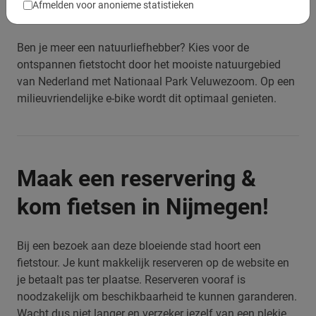
Afmelden voor anonieme statistieken
milieuvriendelijke manier heb je een topexcursie!
Ben je meer een natuurliefhebber? Kies voor de
ontspannen fietstocht door het mooiste natuurgebied
van Nederland met Nationaal Park Veluwezoom. Op een
milieuvriendelijke e-bike wordt dit optimaal genieten.
Maak een reservering &
kom fietsen in Nijmegen!
Bij een bezoek aan deze bloeiende stad hoort een
fietstour. Je kunt makkelijk reserveren op de website en
je betaalt pas ter plaatse. Reserveren vooraf is
noodzakelijk om beschikbaarheid te kunnen garanderen.
Wacht dus niet langer en verzeker jezelf van een plekje