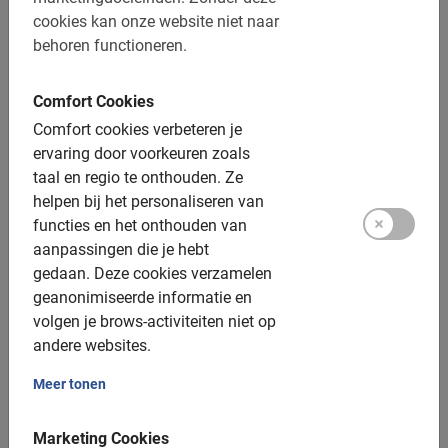
cookies kan onze website niet naar
behoren functioneren.
Dit is wat onze klanten leuk vinden
Comfort Cookies
Nijmegen Fietstour: de Highlights
Comfort cookies verbeteren je
Wij hadden een hele leuke gids ***. Hij
ervaring door voorkeuren zoals
studeert geschiedenis en dat was te
taal en regio te onthouden.
Ze
merken. Had zich er echt in verdiept en
helpen bij het personaliseren van
vertelde hele boeiende verhalen. Een
functies en het onthouden van
verassend leuke fietstocht door
aanpassingen die je hebt
Nijmegen. We zijn weer heel wat wijzer
gedaan.
Deze cookies verzamelen
geworden.
geanonimiseerde informatie en
Ingrid Baartman
volgen je brows-activiteiten niet op
18 juni 2026
andere websites.
Meer tonen
Fietstours in Nijmegen met lokale gids
Marketing Cookies