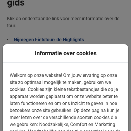
gids
Klik op onderstaande link voor meer informatie over de
tour.
Nijmegen Fietstour: de Highlights
Informatie over cookies
Ontdek onze fietstours met
Welkom op onze website!
Om jouw ervaring op onze
Nederlandse Gids in
site zo optimaal mogelijk te maken, gebruiken we
cookies.
Cookies zijn kleine tekstbestandjes die op je
Nijmegen
apparaat worden geplaatst om onze website beter te
laten functioneren en om ons inzicht te geven in hoe
bezoekers onze site gebruiken.
Op deze pagina kun je
meer lezen over de verschillende soorten cookies die
we gebruiken: Noodzakelijke, Comfort en Marketing