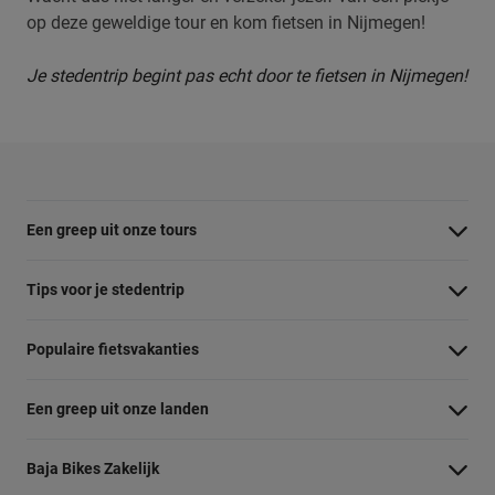
op deze geweldige tour en kom fietsen in Nijmegen!
Je stedentrip begint pas echt door te fietsen in Nijmegen!
Een greep uit onze tours
Barcelona Panorama tour
Tips voor je stedentrip
Dubai Highlights fietstour
Wat te doen in Amsterdam
Populaire fietsvakanties
Dublin fietstour
Wat te doen in Barcelona
Fietsvakantie Duitsland
Kaapstad Township tour
Een greep uit onze landen
Wat te doen in Berlijn
Fietsvakantie Frankrijk
Krakau Highlights fietstour
Belgie
Wat te doen in Boedapest
Baja Bikes Zakelijk
Fietsvakantie Italie
Lissabon tour