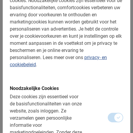
cookies.
Noodzakelijke cookies zijn essentieel voor de
basisfunctionaliteiten, comfortcookies verbeteren uw
ervaring door voorkeuren te onthouden en
marketingcookies kunnen worden gebruikt voor het
personaliseren van advertenties.
Je hebt de controle
over je cookievoorkeuren en kunt je instellingen op elk
moment aanpassen in de voettekst om je privacy te
beschermen en je online ervaring te
personaliseren.
Lees meer over ons
privacy- en
2 uur
cookiebeleid
.
Nijmegen Fietstour: de Highlights
Dit is de leukste excursie tijdens een dagje uit in Nederland!
Ontdek de stad in een korte tijd met een lokale gids van
Baja Bikes.
Noodzakelijke Cookies
4.7
(36)
Deze cookies zijn essentieel voor
€ 37,50
de basisfunctionaliteiten van onze
website, zoals inloggen.
Ze
verzamelen geen persoonlijke
informatie voor
Heel goed
5.0
marketingdoeleinden.
Zonder deze