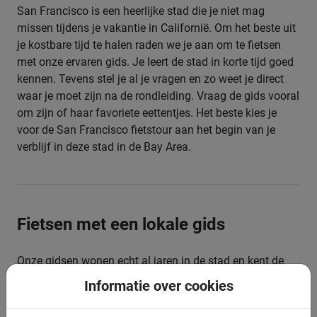
San Francisco is een heerlijke stad die je niet mag
missen tijdens je vakantie in Californië. Om het beste uit
je kostbare tijd te halen raden we je aan om te fietsen
met onze ervaren gids. Je leert de stad in korte tijd goed
kennen. Tevens stel je al je vragen en zo weet je direct
waar je moet zijn na de rondleiding. Vraag de gids vooral
om zijn of haar favoriete eettentjes. Het beste kies je
voor de San Francisco fietstour aan het begin van je
verblijf in deze stad in de Bay Area.
Fietsen met een lokale gids
Onze gidsen wonen echt al jaren in de stad en kent de
stad daardoor op z´n duimpje. De gids zal de groep
Informatie over cookies
begeleiden door de stad. Hierdoor is fietsen in San
Francisco zeker veilig. De stad heeft ook vele fietspaden