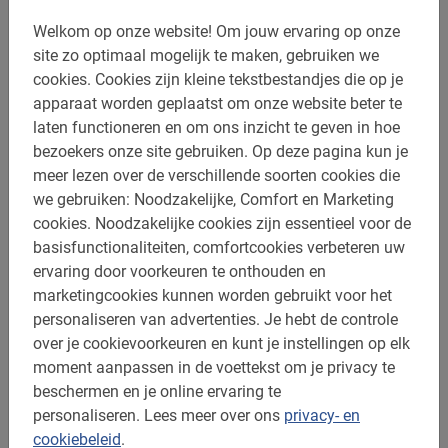
aangelegd waar je relaxed overheen fietst. Ook perfect
Welkom op onze website!
Om jouw ervaring op onze
voor het hele gezin!
site zo optimaal mogelijk te maken, gebruiken we
cookies.
Cookies zijn kleine tekstbestandjes die op je
apparaat worden geplaatst om onze website beter te
laten functioneren en om ons inzicht te geven in hoe
Reserveer nu jouw San Francisco
bezoekers onze site gebruiken.
Op deze pagina kun je
meer lezen over de verschillende soorten cookies die
fietstour online
we gebruiken: Noodzakelijke, Comfort en Marketing
cookies.
Noodzakelijke cookies zijn essentieel voor de
Enthousiast geraakt over de San Francisco fietstour?
basisfunctionaliteiten, comfortcookies verbeteren uw
Reserveer dan nu jouw plekje zodat je zeker bent dat je
ervaring door voorkeuren te onthouden en
kunt gaan fietsen in deze heerlijke stad. Boeken kan
marketingcookies kunnen worden gebruikt voor het
veilig & makkelijk via het boekingsmenu op deze pagina.
personaliseren van advertenties.
Je hebt de controle
Hierna ontvang je alle belangrijke informatie in de
over je cookievoorkeuren en kunt je instellingen op elk
bevestigingsmail.
moment aanpassen in de voettekst om je privacy te
beschermen en je online ervaring te
Maak je reis compleet met de San Francisco Fietstour
personaliseren.
Lees meer over ons
privacy- en
van Baja Bikes!
cookiebeleid
.