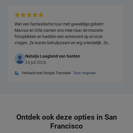
Wat een fantastische tour met geweldige gidsen!
Marcus en Orla namen ons mee naar de mooiste
fotoplekken en hadden een antwoord op al onze
vragen. Ze waren behulpzaam en erg vriendelijk. Ze
zorgden ervoor dat iedereen op de juiste plek aankwam
en dat niemand achterbleef. De tour is echt prachtig en
Natalja Laagland van Santen
je ziet veel. Er zijn ook plekken om foto's te maken van
24 juli 2026
de Golden Gate Bridge. Als je geen fietser bent (of
Vertaald met Google Translate
Toon origineel
Nederlands spreekt), gebruik dan een elektrische fiets.
Er zijn een paar steile stukken, maar het is het absoluut
waard. We zijn zelfs op eigen gelegenheid terug naar
San Francisco gefietst en dat ging heel makkelijk. Heel
erg bedankt Baya Bikes, Blazing Saddles en Marcus en
Orla!
Ontdek ook deze opties in San
Francisco