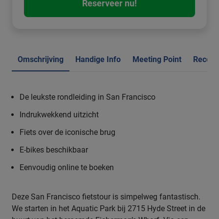
Reserveer nu!
Omschrijving
Handige Info
Meeting Point
Recens
De leukste rondleiding in San Francisco
Indrukwekkend uitzicht
Fiets over de iconische brug
E-bikes beschikbaar
Eenvoudig online te boeken
Deze San Francisco fietstour is simpelweg fantastisch.
We starten in het Aquatic Park bij 2715 Hyde Street in de