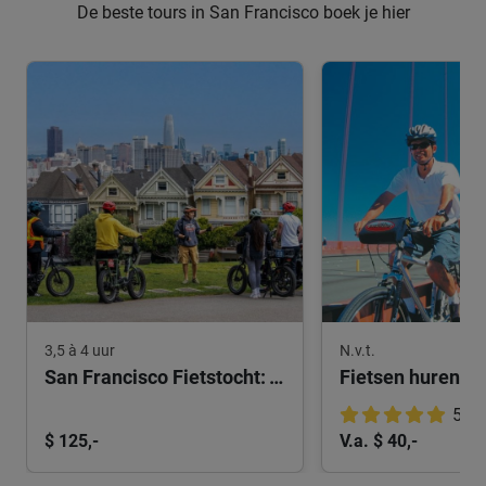
De beste tours in San Francisco boek je hier
3,5 à 4 uur
N.v.t.
San Francisco Fietstocht: Tour De San Francisco
5.0
$ 125,-
V.a. $ 40,-