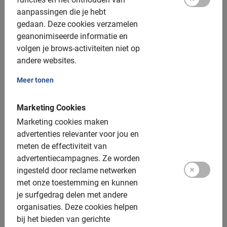
Toegankelijk voor alle fietsers
aanpassingen die je hebt
gedaan.
Deze cookies verzamelen
Inclusief:
geanonimiseerde informatie en
volgen je brows-activiteiten niet op
Gebruik van de fiets
andere websites.
De Engelstalige gids
Meer tonen
Een top ervaring!
Marketing Cookies
Fotomomenten
Marketing cookies maken
advertenties relevanter voor jou en
Extra opties:
meten de effectiviteit van
advertentiecampagnes.
Ze worden
Kinderfietsen: v.a. 4 jaar, 20 of 24 inch
ingesteld door reclame netwerken
Kinderzitjes: voorop of achterop tot 20 kilo, toeslag
met onze toestemming en kunnen
$28,- (niet voor e-bikes)
je surfgedrag delen met andere
organisaties.
Deze cookies helpen
Kindertandem: beschikbaar, geen toeslag
bij het bieden van gerichte