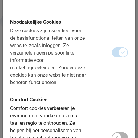
Noodzakelijke Cookies
Informatie
Deze cookies zijn essentieel voor
de basisfunctionaliteiten van onze
website, zoals inloggen.
Ze
Belangrijk om te weten:
verzamelen geen persoonlijke
informatie voor
Reserveren is verplicht
marketingdoeleinden.
Zonder deze
Annuleren is gratis tot 24 uur van te voren
cookies kan onze website niet naar
behoren functioneren.
Betaling is vooraf via Ideal of Credit Card
We hebben ter plaatse een credit card nodig voor de
Comfort Cookies
borg van de fietsen. Deze wordt aan het einde van de
Comfort cookies verbeteren je
dag weer vrijgegeven.
ervaring door voorkeuren zoals
Bij regen krijg je een poncho
taal en regio te onthouden.
Ze
helpen bij het personaliseren van
Afstand: ca. 12 km
functies en het onthouden van