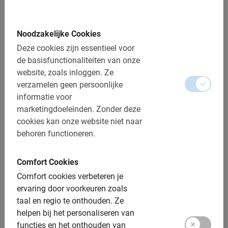
Ter plaatse, contant, pinnen
Bij regen krijg je een poncho of mag je gratis
verzetten of annuleren
Noodzakelijke Cookies
Deze cookies zijn essentieel voor
Afstand: ca. 10 km
de basisfunctionaliteiten van onze
Toegankelijk voor alle fietsers
website, zoals inloggen.
Ze
verzamelen geen persoonlijke
Inclusief:
informatie voor
marketingdoeleinden.
Zonder deze
Gebruik van de fiets
cookies kan onze website niet naar
behoren functioneren.
De Nederlandse gids
Een top ervaring!
Comfort Cookies
Fotomomenten
Comfort cookies verbeteren je
ervaring door voorkeuren zoals
Extra opties:
taal en regio te onthouden.
Ze
helpen bij het personaliseren van
Kinderfietsen: ja, tot 1.50m (24 inch)
functies en het onthouden van