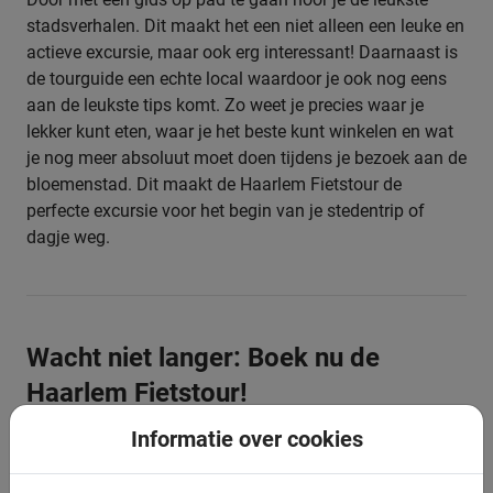
stadsverhalen. Dit maakt het een niet alleen een leuke en
actieve excursie, maar ook erg interessant! Daarnaast is
de tourguide een echte local waardoor je ook nog eens
aan de leukste tips komt. Zo weet je precies waar je
lekker kunt eten, waar je het beste kunt winkelen en wat
je nog meer absoluut moet doen tijdens je bezoek aan de
bloemenstad. Dit maakt de Haarlem Fietstour de
perfecte excursie voor het begin van je stedentrip of
dagje weg.
Wacht niet langer: Boek nu de
Haarlem Fietstour!
Informatie over cookies
Dit is een excursie die je niet mag missen. Deze mooie
plaats in de randstad is het bezoeken absoluut waard.