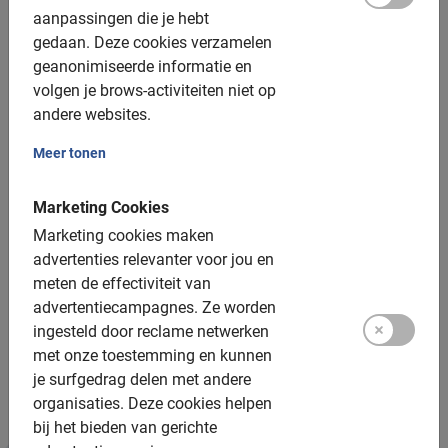
aanpassingen die je hebt
E-bikes: niet beschikbaar
gedaan.
Deze cookies verzamelen
Kinderzitjes: tot 22kg
geanonimiseerde informatie en
volgen je brows-activiteiten niet op
Tandems: niet beschikbaar
andere websites.
Helmen: Beschikbaar
Meer tonen
Groepsgrootte:
Marketing Cookies
Boekbaar voor groepen van: 2 tot 200 deelnemers
Marketing cookies maken
advertenties relevanter voor jou en
Gemiddelde groepsgrootte: 8 deelnemers
meten de effectiviteit van
Minimum aantal: 2 deelnemers
advertentiecampagnes.
Ze worden
ingesteld door reclame netwerken
Per 15 deelnemers wordt een extra gids ingezet
met onze toestemming en kunnen
Bij grotere groepen zetten we meer gidsen in
je surfgedrag delen met andere
organisaties.
Deze cookies helpen
bij het bieden van gerichte