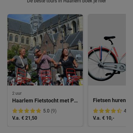
De beste tours in Haarlem boek je hier
2 uur
Fietsen huren i
Haarlem Fietstocht met Privégids
5.0
(9)
4.5
V.a. € 21,50
V.a. € 10,-