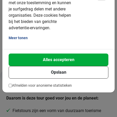
met onze toestemming en kunnen
je surfgedrag delen met andere
Groepsgrootte:
organisaties.
Deze cookies helpen
bij het bieden van gerichte
Boekbaar voor groepen van: 2 tot 200 deelnemers
advertentie-ervaringen.
Gemiddelde groepsgrootte: 8 deelnemers
Meer tonen
Minimum aantal: 2 deelnemers
Bij grotere groepen zetten we meer gidsen in
Alles accepteren
Opslaan
Duurzaamheid & MVO
Afmelden voor anonieme statistieken
Daarom is deze tour goed voor jou en de planeet:
Fietstours zijn een vorm van duurzaam toerisme