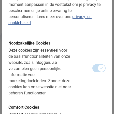
moment aanpassen in de voettekst om je privacy te
Geniet optimaal van je vakantie met de Hampton Court
beschermen en je online ervaring te
Fietstour van Baja Bikes!
personaliseren.
Lees meer over ons
privacy- en
cookiebeleid
.
Informatie
Noodzakelijke Cookies
Deze cookies zijn essentieel voor
de basisfunctionaliteiten van onze
Belangrijk om te weten:
website, zoals inloggen.
Ze
verzamelen geen persoonlijke
Reserveren is verplicht
informatie voor
De betaling is vooraf via de website
marketingdoeleinden.
Zonder deze
cookies kan onze website niet naar
Gratis wijzigen of annuleren tot 24u vooraf
behoren functioneren.
Afstand: ca. 13 km
Comfort Cookies
Toegankelijk voor alle fietsers