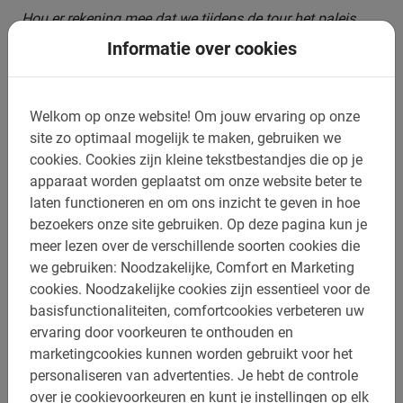
Hou er rekening mee dat we tijdens de tour het paleis
niet bezoeken. Na de tour kan je het paleis en de tuinen
Informatie over cookies
op eigen houtje bezoeken. Of keer direct terug naar
Londen. In het seizoen en afhankelijk van de getijden is
het mogelijk om met de boot terug te keren naar
Welkom op onze website!
Om jouw ervaring op onze
Richmond of Westminster.
site zo optimaal mogelijk te maken, gebruiken we
cookies.
Cookies zijn kleine tekstbestandjes die op je
apparaat worden geplaatst om onze website beter te
laten functioneren en om ons inzicht te geven in hoe
Boek jouw rondleiding door
bezoekers onze site gebruiken.
Op deze pagina kun je
meer lezen over de verschillende soorten cookies die
Hampton Court eenvoudig online
we gebruiken: Noodzakelijke, Comfort en Marketing
cookies.
Noodzakelijke cookies zijn essentieel voor de
Enthousiast geraakt? Wacht dan niet langer en verzeker
basisfunctionaliteiten, comfortcookies verbeteren uw
jezelf van een plaats tijdens de excursie per fiets langs
ervaring door voorkeuren te onthouden en
alle bezienswaardigheden! Boeken is heel eenvoudig.
marketingcookies kunnen worden gebruikt voor het
Open het boekingsmenu en vul de benodigde gegevens
personaliseren van advertenties.
Je hebt de controle
in.
over je cookievoorkeuren en kunt je instellingen op elk