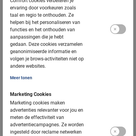
Comfort cookies verbeteren je
Inclusief:
ervaring door voorkeuren zoals
taal en regio te onthouden.
Ze
Gebruik van de fiets
helpen bij het personaliseren van
functies en het onthouden van
Lokale gids
aanpassingen die je hebt
Een top ervaring!
gedaan.
Deze cookies verzamelen
geanonimiseerde informatie en
Fotomomenten
volgen je brows-activiteiten niet op
andere websites.
Extra opties:
Meer tonen
Helm: beschikbaar, gratis
Marketing Cookies
Kinderfietsen: beschikbaar, 18 en 24 inch
Marketing cookies maken
Kinderzitjes: beschikbaar, achterop, 9 – 22kg, £ 15,-
advertenties relevanter voor jou en
toeslag
meten de effectiviteit van
Elektrische fiets: niet beschikbaar
advertentiecampagnes.
Ze worden
ingesteld door reclame netwerken
Tandem: niet beschikbaar