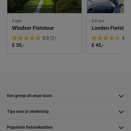
3 uur
3,5 uur
Windsor Fietstour
5.0
(2)
4.8
£ 35,-
£ 45,-
Een greep uit onze tours
Barcelona Panorama tour
Tips voor je stedentrip
Dubai Highlights fietstour
Wat te doen in Amsterdam
Populaire fietsvakanties
Dublin fietstour