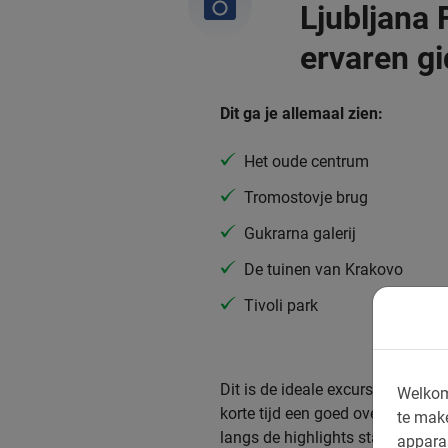
Ljubljana 
ervaren gi
Dit ga je allemaal zien:
Het oude centrum
Tromostovje brug
Gukrarna galerij
De tuinen van Krakovo
Tivoli park
Dit is de ideale excursie als je 
Welkom
korte tijd een goed overzicht van
te mak
langs de highlights start in het
appara