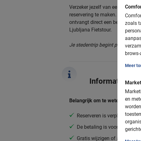
Comfor
Verzeker jezelf van een plekje o
reservering te maken. Dit doe j
Comfort
ontvangt direct een bevestiging.
zoals t
Ljubljana Fietstour.
person
aanpas
Je stedentrip begint pas echt me
verzam
brows-a
Meer t
Informatie
Market
Marketi
en mete
Belangrijk om te weten:
worden
toeste
Reserveren is verplicht
organis
De betaling is vooraf via de 
gericht
Gratis wijzigen of annuleren 