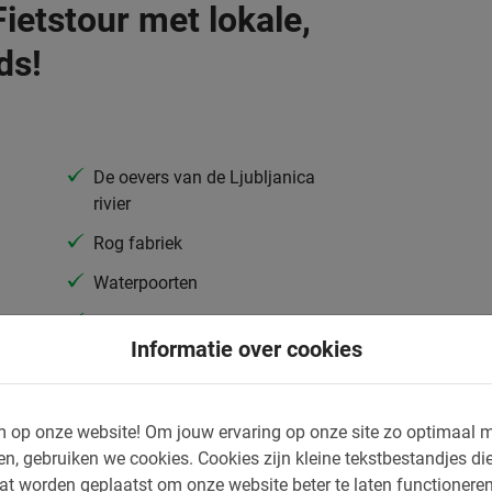
Fietstour met lokale,
ds!
De oevers van de Ljubljanica
rivier
Rog fabriek
Waterpoorten
Trnovo
Informatie over cookies
Spica
weinig tijd hebt of wanneer je gewoon in een
 op onze website!
Om jouw ervaring op onze site zo optimaal m
 de stad wilt krijgen. De Ljubljana Fietstour
en, gebruiken we cookies.
Cookies zijn kleine tekstbestandjes die
 centrum waar je eerst langs de bekendste
at worden geplaatst om onze website beter te laten functionere