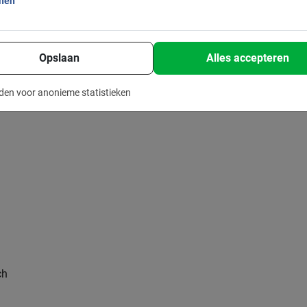
onen
s
Opslaan
Alles accepteren
den voor anonieme statistieken
ch