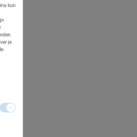
ina kun
jn
w
orden
ver je
de