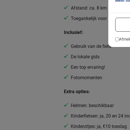
Meer t
Afstand: ca. 8 km
Toegankelijk voor alle fietser
Inclusief:
Afmel
Gebruik van de fiets
De lokale gids
Een top ervaring!
Fotomomenten
Extra opties:
Helmen: beschikbaar
Kinderfietsen: ja, 20 en 24 in
Kinderzitjes: ja, €10 toeslag