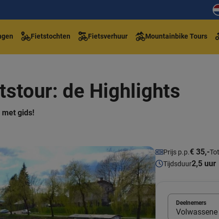
ngen
Fietstochten
Fietsverhuur
Mountainbike Tours
etstour: de Highlights
 met gids!
€ 35,-
Prijs p.p.
Tot
2,5 uur
Tijdsduur
Deelnemers
Volwassene 