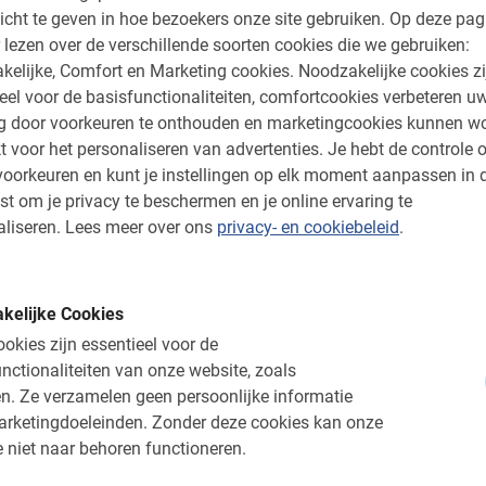
Vervolgens fiets je langs de rivier de
icht te geven in hoe bezoekers onze site gebruiken.
Op deze pag
tle Hill. Op deze manier zie je in 2,5 uur tijd
 lezen over de verschillende soorten cookies die we gebruiken:
 natuurlijk de leukste stadsverhalen en
kelijke, Comfort en Marketing cookies.
Noodzakelijke cookies zi
ij hem terecht voor de leukste tips. Dit maakt
eel voor de basisfunctionaliteiten, comfortcookies verbeteren u
e begin van je stedentrip!
ng door voorkeuren te onthouden en marketingcookies kunnen w
t voor het personaliseren van advertenties.
Je hebt de controle o
eveer 8 kilometer tijdens deze 2,5 uur
oorkeuren en kunt je instellingen op elk moment aanpassen in 
nde stops waar de tourguide een verhaal zal
st om je privacy te beschermen en je online ervaring te
 om foto´s te maken. Vergeet dus vooral je
liseren.
Lees meer over ons
privacy- en cookiebeleid
.
er fietspaden, door rustige straatjes en
geschikt voor kinderen vanaf 9 jaar. Het is
hele familie.
kelijke Cookies
okies zijn essentieel voor de
nctionaliteiten van onze website, zoals
n.
Ze verzamelen geen persoonlijke informatie
a Fietstour voor een top
arketingdoeleinden.
Zonder deze cookies kan onze
 niet naar behoren functioneren.