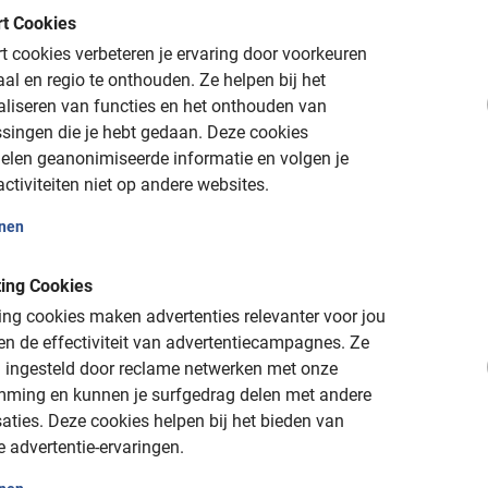
t Cookies
p deze leuke excursie door snel een
e gemakkelijk in ons boekingsmenu. Je
 cookies verbeteren je ervaring door voorkeuren
 Wacht dus niet langer en reserveer de
aal en regio te onthouden.
Ze helpen bij het
aliseren van functies en het onthouden van
singen die je hebt gedaan.
Deze cookies
t de Ljubljana Fietstour langs de highlights!
elen geanonimiseerde informatie en volgen je
ctiviteiten niet op andere websites.
onen
ing Cookies
ng cookies maken advertenties relevanter voor jou
n de effectiviteit van advertentiecampagnes.
Ze
 ingesteld door reclame netwerken met onze
mming en kunnen je surfgedrag delen met andere
aties.
Deze cookies helpen bij het bieden van
website
e advertentie-ervaringen.
tot 24u vooraf