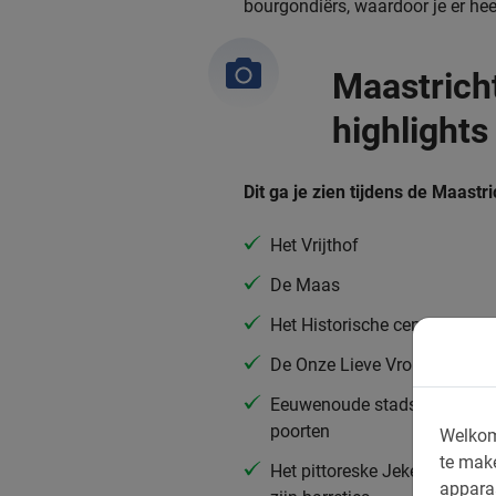
bourgondiërs, waardoor je er heer
Maastricht
highlights
Dit ga je zien tijdens de Maastri
Het Vrijthof
De Maas
Het Historische centrum
De Onze Lieve Vrouwebasilie
Eeuwenoude stadswallen en
poorten
Welkom
te mak
Het pittoreske Jekerkwartier
appara