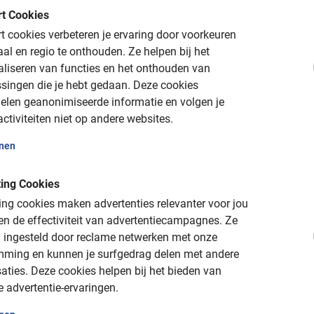
t Cookies
 cookies verbeteren je ervaring door voorkeuren
 de Maastricht Fietstour!
aal en regio te onthouden.
Ze helpen bij het
aliseren van functies en het onthouden van
singen die je hebt gedaan.
Deze cookies
elen geanonimiseerde informatie en volgen je
ctiviteiten niet op andere websites.
onen
ing Cookies
ng cookies maken advertenties relevanter voor jou
is
n de effectiviteit van advertentiecampagnes.
Ze
 ingesteld door reclame netwerken met onze
nt)
mming en kunnen je surfgedrag delen met andere
tten of annuleren
aties.
Deze cookies helpen bij het bieden van
e advertentie-ervaringen.