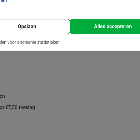
onen
s
Opslaan
Alles accepteren
den voor anonieme statistieken
nch
rop €7,50 toeslag