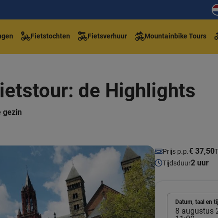
ngen
Fietstochten
Fietsverhuur
Mountainbike Tours
ietstour: de Highlights
e gezin
€ 37,50
Prijs p.p.
T
2 uur
Tijdsduur
Datum, taal en ti
8 augustus 2