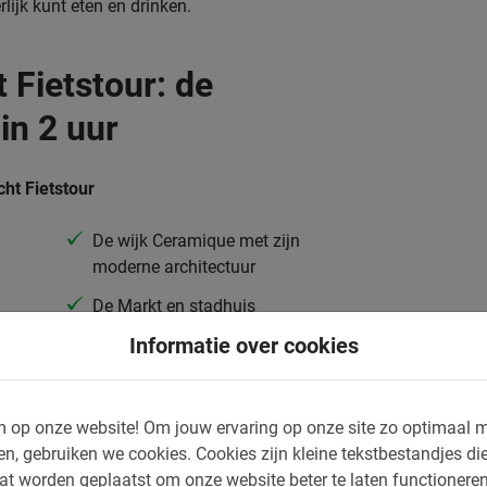
lijk kunt eten en drinken.
 Fietstour: de
 in 2 uur
cht Fietstour
De wijk Ceramique met zijn
moderne architectuur
De Markt en stadhuis
Informatie over cookies
De oude Sphinx fabriek
k
Plein 1992
Sint Servaasburg
 op onze website!
Om jouw ervaring op onze site zo optimaal m
en, gebruiken we cookies.
Cookies zijn kleine tekstbestandjes die
 met
at worden geplaatst om onze website beter te laten functionere