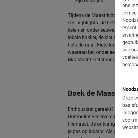
zijn barretjes
ons inz
je meer
Tijdens de Maastricht Fietstour 
Noodza
see highlights. Je fietst in een k
essenti
keien en onder eeuwenoude stad
ervari
lokale bakker, de kleuren van het 
gebruik
het allemaal. Fiets langs de me
cookiev
waaraan het onder een lommerri
voettek
Maastricht Fietstour en zie de m
persona
Noodza
Boek de Maastricht F
Deze co
basisfu
Enthousiast geraakt? Kom fietse
inlogge
Dumoulin! Reserveren doe je vei
voor m
hiernaast. Je ontvangt direct ee
website
je pas op locatie. Als je na afloo