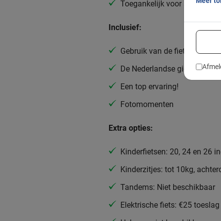
Meer t
Toegankelijk voor alle fietser
Inclusief:
Gebruik van de fiets
Afmel
De Nederlandse gids
Een top ervaring!
Fotomomenten
Extra opties:
Kinderfietsen: 20, 24 en 26 i
Kinderzitjes: tot 10kg, achte
Tandems: Niet beschikbaar
Elektrische fiets: €25 toeslag