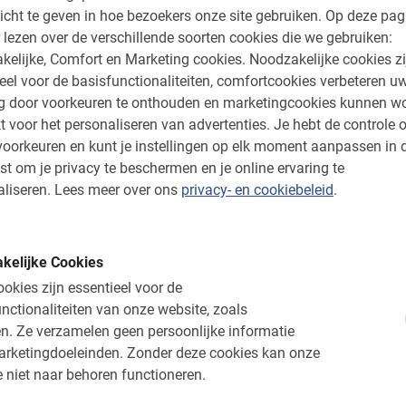
icht te geven in hoe bezoekers onze site gebruiken.
Op deze pag
 lezen over de verschillende soorten cookies die we gebruiken:
neemt de gids je in 2 uur mee langs de must-
kelijke, Comfort en Marketing cookies.
Noodzakelijke cookies zi
lein groepje door de oude straatjes, over de
eel voor de basisfunctionaliteiten, comfortcookies verbeteren u
spoorten door. De geuren van de stad, de
ng door voorkeuren te onthouden en marketingcookies kunnen w
lokale leven op zijn volle terrassen, je ervaart
t voor het personaliseren van advertenties.
Je hebt de controle o
anderende Maas, levensader van de stad,
oorkeuren en kunt je instellingen op elk moment aanpassen in 
jke boom goed toeven is. Kies voor de
st om je privacy te beschermen en je online ervaring te
ooiste plekjes van de stad!
liseren.
Lees meer over ons
privacy- en cookiebeleid
.
kelijke Cookies
ietstour nu online
okies zijn essentieel voor de
nctionaliteiten van onze website, zoals
n in dé stad van André Rieu en Tom
n.
Ze verzamelen geen persoonlijke informatie
lig en gemakkelijk via het boekingsmenu
arketingdoeleinden.
Zonder deze cookies kan onze
n bevestiging met alle informatie. Betalen doe
 niet naar behoren functioneren.
p de fietsen wat langer wilt houden, kun je dit