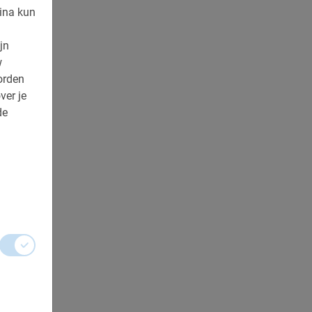
ina kun
jn
w
orden
ver je
de