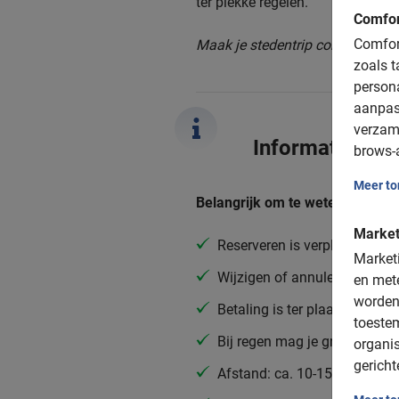
ter plekke regelen.
Comfor
Comfort
Maak je stedentrip compleet met
zoals t
person
aanpas
verzam
Informatie
brows-a
Meer t
Belangrijk om te weten:
Market
Reserveren is verplicht
Marketi
Wijzigen of annuleren is grat
en mete
worden
Betaling is ter plaatse (conta
toeste
Bij regen mag je gratis verze
organis
gericht
Afstand: ca. 10-15 km