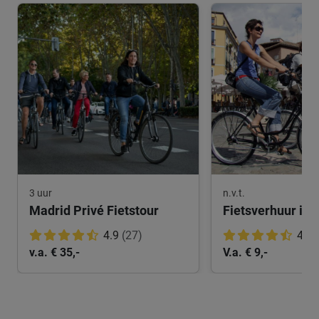
3 uur
n.v.t.
Madrid Privé Fietstour
Fietsverhuur in 
4.9
(27)
4.7
v.a. € 35,-
V.a. € 9,-