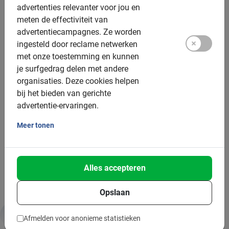
advertenties relevanter voor jou en
Helmen: Beschikbaar,
verplicht
voor kinderen onder
meten de effectiviteit van
18 jaar
advertentiecampagnes.
Ze worden
ingesteld door reclame netwerken
Tandems: niet beschikbaar
met onze toestemming en kunnen
je surfgedrag delen met andere
Groepsgrootte:
organisaties.
Deze cookies helpen
bij het bieden van gerichte
Boekbaar voor groepen van: 2 tot 200 deelnemers
advertentie-ervaringen.
Gemiddelde groepsgrootte: 8 deelnemers
Meer tonen
Minimum aantal: 2 deelnemers
Per 15 deelnemers wordt een extra gids ingezet
Bij grotere groepen zetten we meer gidsen in
Alles accepteren
Opslaan
Afmelden voor anonieme statistieken
Duurzaamheid & MVO