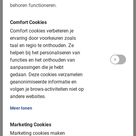
behoren functioneren.
Afstand: ca. 10-15 km
Toegankelijk voor alle fietsers
Comfort Cookies
Comfort cookies verbeteren je
Inclusief:
ervaring door voorkeuren zoals
taal en regio te onthouden.
Ze
Gebruik van de fiets
helpen bij het personaliseren van
functies en het onthouden van
De Nederlandse gids
aanpassingen die je hebt
Een top ervaring!
gedaan.
Deze cookies verzamelen
geanonimiseerde informatie en
Fotomomenten
volgen je brows-activiteiten niet op
andere websites.
Extra opties:
Meer tonen
Kinderfietsen: v.a. 4 jaar
Kinderzitjes: tot 22 kilo, toeslag €5
Marketing Cookies
Marketing cookies maken
Elektrische fiets: vooraf boeken, toeslag €10