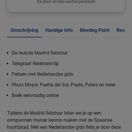
Ga door en kies aantal personen
Omschrijving
Handige Info
Meeting Point
Recens
De leukste Madrid fietstour
Telegraaf Reiskrant-tip
Fietsen met Nederlandse gids
Plaza Mayor, Puerta del Sol
,
Prado, Paleis en meer
Boek eenvoudig online
Tijdens de Madrid fietstour laten we je op een
ontspannen manier kennis maken met de Spaanse
hoofdstad. Met een Nederlandse gids fiets je door deze