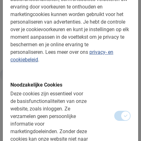
jaar profiteren bij deze fietstocht door Madrid nog van
ervaring door voorkeuren te onthouden en
een kinderkorting!
marketingcookies kunnen worden gebruikt voor het
personaliseren van advertenties.
Je hebt de controle
NB:
de fiets is inbegrepen in de prijs.
over je cookievoorkeuren en kunt je instellingen op elk
moment aanpassen in de voettekst om je privacy te
Je stedentrip begint pas écht met de Madrid Fietstour
beschermen en je online ervaring te
langs de belangrijkste bezienswaardigheden!
personaliseren.
Lees meer over ons
privacy- en
cookiebeleid
.
Informatie
Noodzakelijke Cookies
Deze cookies zijn essentieel voor
de basisfunctionaliteiten van onze
Belangrijk om te weten:
website, zoals inloggen.
Ze
verzamelen geen persoonlijke
Reserveren is verplicht
informatie voor
De betaling is vooraf via de website
marketingdoeleinden.
Zonder deze
cookies kan onze website niet naar
Gratis wijzigen of annuleren tot 24u vooraf