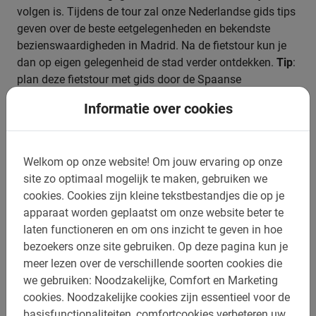
volgen is. Tijdens de tour zal onze Nederlandse gids tips
geven over de beste eetgelegenheden en bekendste
bezienswaardigheden in Madrid. Na de fietstour kun je
dan op eigen gelegenheid de stad verder ontdekken.
Tip
:
plan deze fietstour met gids door de Spaanse
metropool aan het begin van je stedentrip.
Informatie over cookies
Welkom op onze website!
Om jouw ervaring op onze
Boek nu je rondleiding in Madrid
site zo optimaal mogelijk te maken, gebruiken we
online
cookies.
Cookies zijn kleine tekstbestandjes die op je
apparaat worden geplaatst om onze website beter te
laten functioneren en om ons inzicht te geven in hoe
Boek nu de
Madrid fietstour
snel, makkelijk en veilig
bezoekers onze site gebruiken.
Op deze pagina kun je
online bij Baja Bikes. Wil je zekerheid hebben van
meer lezen over de verschillende soorten cookies die
beschikbaarheid? Boek dan direct via ons boekingsmenu
we gebruiken: Noodzakelijke, Comfort en Marketing
op onze pagina. Vul de benodigde gegevens in en plaats
cookies.
Noodzakelijke cookies zijn essentieel voor de
je reservering. Goed om te weten: kinderen onder de 16
basisfunctionaliteiten, comfortcookies verbeteren uw