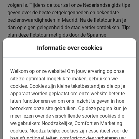
volgen is. Tijdens de tour zal onze Nederlandse gids tips
geven over de beste eetgelegenheden en bekendste
bezienswaardigheden in Madrid. Na de fietstour kun je
dan op eigen gelegenheid de stad verder ontdekken.
Tip
:
plan deze fietstour met gids door de Spaanse
metropool aan het begin van je stedentrip.
Informatie over cookies
Welkom op onze website!
Om jouw ervaring op onze
Boek nu je rondleiding in Madrid
site zo optimaal mogelijk te maken, gebruiken we
online
cookies.
Cookies zijn kleine tekstbestandjes die op je
apparaat worden geplaatst om onze website beter te
laten functioneren en om ons inzicht te geven in hoe
Boek nu de
Madrid fietstour
snel, makkelijk en veilig
bezoekers onze site gebruiken.
Op deze pagina kun je
online bij Baja Bikes. Wil je zekerheid hebben van
meer lezen over de verschillende soorten cookies die
beschikbaarheid? Boek dan direct via ons boekingsmenu
we gebruiken: Noodzakelijke, Comfort en Marketing
op onze pagina. Vul de benodigde gegevens in en plaats
cookies.
Noodzakelijke cookies zijn essentieel voor de
je reservering. Goed om te weten: kinderen onder de 16
basisfunctionaliteiten, comfortcookies verbeteren uw