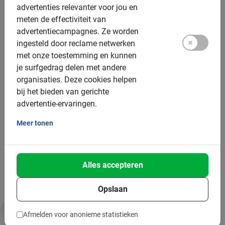
advertenties relevanter voor jou en
Helmen: Beschikbaar,
verplicht
voor kinderen onder
meten de effectiviteit van
18 jaar
advertentiecampagnes.
Ze worden
ingesteld door reclame netwerken
Tandems: niet beschikbaar
met onze toestemming en kunnen
je surfgedrag delen met andere
Groepsgrootte:
organisaties.
Deze cookies helpen
bij het bieden van gerichte
Boekbaar voor groepen van: 2 tot 200 deelnemers
advertentie-ervaringen.
Gemiddelde groepsgrootte: 8 deelnemers
Meer tonen
Minimum aantal: 2 deelnemers
Per 15 deelnemers wordt een extra gids ingezet
Bij grotere groepen zetten we meer gidsen in
Alles accepteren
Opslaan
Afmelden voor anonieme statistieken
Duurzaamheid & MVO