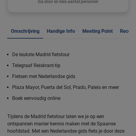
Ga door en kies aantal personen
Omschrijving
Handige Info
Meeting Point
Recens
De leukste Madrid fietstour
Telegraaf Reiskrant-tip
Fietsen met Nederlandse gids
Plaza Mayor, Puerta del Sol
,
Prado, Paleis en meer
Boek eenvoudig online
Tijdens de Madrid fietstour laten we je op een
ontspannen manier kennis maken met de Spaanse
hoofdstad. Met een Nederlandse gids fiets je door deze