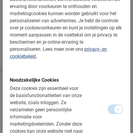
jaar profiteren bij deze fietstocht door Madrid nog van
ervaring door voorkeuren te onthouden en
een kinderkorting!
marketingcookies kunnen worden gebruikt voor het
personaliseren van advertenties.
Je hebt de controle
NB:
de fiets is inbegrepen in de prijs.
over je cookievoorkeuren en kunt je instellingen op elk
moment aanpassen in de voettekst om je privacy te
Je stedentrip begint pas écht met de Madrid Fietstour
beschermen en je online ervaring te
langs de belangrijkste bezienswaardigheden!
personaliseren.
Lees meer over ons
privacy- en
cookiebeleid
.
Informatie
Noodzakelijke Cookies
Deze cookies zijn essentieel voor
de basisfunctionaliteiten van onze
Belangrijk om te weten:
website, zoals inloggen.
Ze
verzamelen geen persoonlijke
Reserveren is verplicht
informatie voor
De betaling is vooraf via de website
marketingdoeleinden.
Zonder deze
cookies kan onze website niet naar
Gratis wijzigen of annuleren tot 24u vooraf