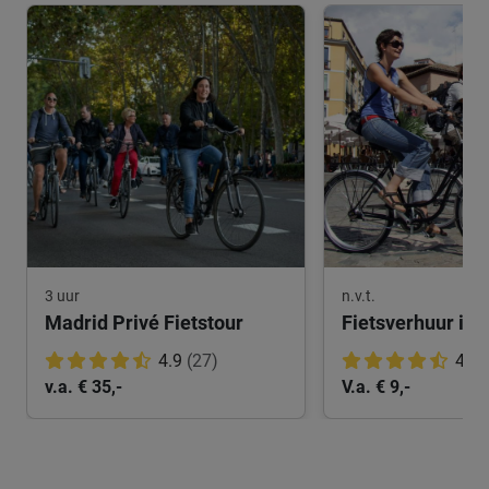
3 uur
n.v.t.
Madrid Privé Fietstour
Fietsverhuur in 
4.9
(27)
4.7
v.a. € 35,-
V.a. € 9,-