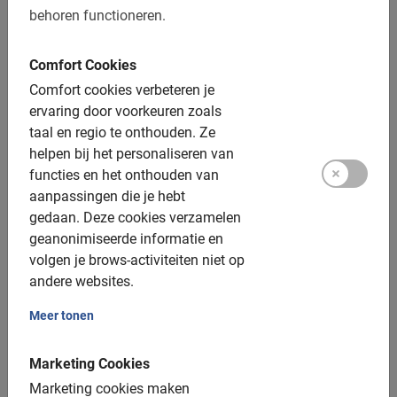
behoren functioneren.
Afstand: ca. 10-15 km
Toegankelijk voor alle fietsers
Comfort Cookies
Comfort cookies verbeteren je
Inclusief:
ervaring door voorkeuren zoals
taal en regio te onthouden.
Ze
Gebruik van de fiets
helpen bij het personaliseren van
functies en het onthouden van
De Nederlandse gids
aanpassingen die je hebt
Een top ervaring!
gedaan.
Deze cookies verzamelen
geanonimiseerde informatie en
Fotomomenten
volgen je brows-activiteiten niet op
andere websites.
Extra opties:
Meer tonen
Kinderfietsen: v.a. 4 jaar
Kinderzitjes: tot 22 kilo, toeslag €5
Marketing Cookies
Marketing cookies maken
Elektrische fiets: vooraf boeken, toeslag €10