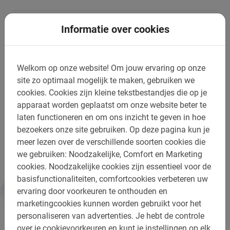
Informatie over cookies
Boek nu jouw rondleiding door
Malaga online
Welkom op onze website!
Om jouw ervaring op onze
site zo optimaal mogelijk te maken, gebruiken we
Wil je zeker weten dat er een fiets voor je klaar staat?
cookies.
Cookies zijn kleine tekstbestandjes die op je
Boek dan nu online via het boekingsmenu rechts
apparaat worden geplaatst om onze website beter te
bovenin.
laten functioneren en om ons inzicht te geven in hoe
bezoekers onze site gebruiken.
Op deze pagina kun je
De beste manier om Malaga te verkennen is met een
meer lezen over de verschillende soorten cookies die
fietstour van Baja Bikes!
we gebruiken: Noodzakelijke, Comfort en Marketing
cookies.
Noodzakelijke cookies zijn essentieel voor de
basisfunctionaliteiten, comfortcookies verbeteren uw
ervaring door voorkeuren te onthouden en
Informatie
marketingcookies kunnen worden gebruikt voor het
personaliseren van advertenties.
Je hebt de controle
over je cookievoorkeuren en kunt je instellingen op elk