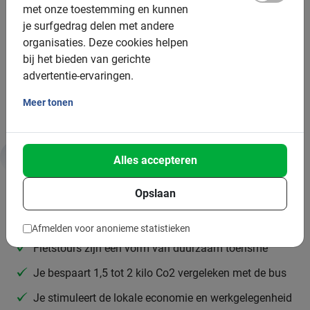
met onze toestemming en kunnen
Gemiddelde groepsgrootte: 8 deelnemers
je surfgedrag delen met andere
organisaties.
Minimum aantal: 2 deelnemers
Deze cookies helpen
bij het bieden van gerichte
Per 12 deelnemers wordt een extra gids ingezet
advertentie-ervaringen.
Bij grotere groepen zetten we meer gidsen in
Meer tonen
Alles accepteren
Duurzaamheid & MVO
Opslaan
Daarom is deze tour goed voor jou en de planeet:
Afmelden voor anonieme statistieken
Fietstours zijn een vorm van duurzaam toerisme
Je bespaart 1,5 tot 2 kilo Co2 vergeleken met de bus
Je stimuleert de lokale economie en werkgelegenheid