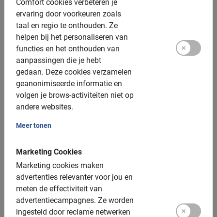
Comfort cookies verbeteren je
Fotomomenten
ervaring door voorkeuren zoals
taal en regio te onthouden.
Ze
Extra opties:
helpen bij het personaliseren van
functies en het onthouden van
Kinderfietsen: 20, 24 en 26 inch
aanpassingen die je hebt
gedaan.
Deze cookies verzamelen
Kinderzitjes: tot 22kg, achterop, €5,- toeslag
geanonimiseerde informatie en
Tag along beschikbaar
volgen je brows-activiteiten niet op
andere websites.
Tandems: Niet beschikbaar
Elektrische fiets: beschikbaar, €20,- toeslag (de stad
Meer tonen
is vlak en het is niet echt nodig)
Marketing Cookies
Helmen: Beschikbaar, verplicht voor kinderen onder
Marketing cookies maken
16 jaar
advertenties relevanter voor jou en
Groepsgrootte:
meten de effectiviteit van
advertentiecampagnes.
Ze worden
ingesteld door reclame netwerken
Boekbaar voor groepen van: 2 tot 200 deelnemers