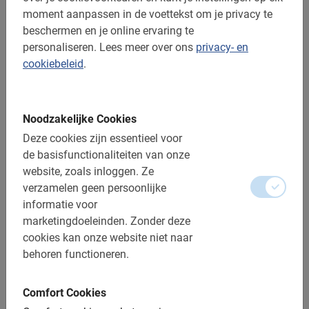
Belangrijk om te weten:
moment aanpassen in de voettekst om je privacy te
beschermen en je online ervaring te
Reserveren is verplicht
personaliseren.
Lees meer over ons
privacy- en
cookiebeleid
.
De betaling is vooraf via de website
Gratis wijzigen of annuleren tot 24u vooraf
Kinderen jonger dan 16 jaar zijn verplicht een helm te
Noodzakelijke Cookies
dragen
Deze cookies zijn essentieel voor
de basisfunctionaliteiten van onze
Afstand: ca. 12 km
website, zoals inloggen.
Ze
Toegankelijk voor alle fietsers
verzamelen geen persoonlijke
informatie voor
Inclusief:
marketingdoeleinden.
Zonder deze
cookies kan onze website niet naar
Gebruik van de fiets
behoren functioneren.
De Nederlandse gids
Comfort Cookies
Een top ervaring!