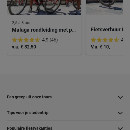
2,5 à 3 uur
Fietsverhuur Ma
Malaga rondleiding met privégids
4.9
(46)
4.8
v.a. € 32,50
V.a. € 10,-
Een greep uit onze tours
Barcelona Panorama tour
Tips voor je stedentrip
Dubai Highlights fietstour
Wat te doen in Amsterdam
Populaire fietsvakanties