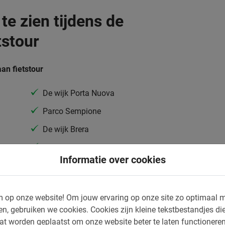
e te zien tijdens de
tstour
aan fietstour
De wijk Porta Nuova
Parco Sempione
De wijk Brera
Uitzicht op de Vredesboog en het
Informatie over cookies
Sforza-kasteel
Romeinse ruïnes
…en nog veel meer
 op onze website!
Om jouw ervaring op onze site zo optimaal m
en, gebruiken we cookies.
Cookies zijn kleine tekstbestandjes die
at worden geplaatst om onze website beter te laten functionere