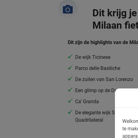
Dit krijg j
Milaan fie
Dit zijn de highlights van de Mil
De wijk Ticinese
Parco delle Basiliche
De zuilen van San Lorenzo
Een glimp op de Duomo
Ca’ Granda
De elegante wijk Silent
Quadrilateral
Welkom
te mak
appara