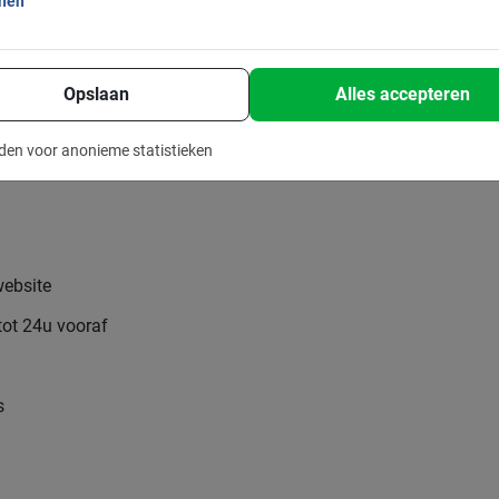
onen
Opslaan
Alles accepteren
den voor anonieme statistieken
website
tot 24u vooraf
s