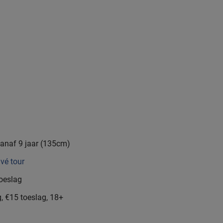
vanaf 9 jaar (135cm)
ivé tour
toeslag
g, €15 toeslag, 18+