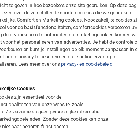
icht te geven in hoe bezoekers onze site gebruiken.
Op deze pag
 lezen over de verschillende soorten cookies die we gebruiken:
aan fietstour zo populair is
kelijke, Comfort en Marketing cookies.
Noodzakelijke cookies zi
eel voor de basisfunctionaliteiten, comfortcookies verbeteren u
ng door voorkeuren te onthouden en marketingcookies kunnen w
sche wijk Ticinese, waar je door het sfeervolle
t voor het personaliseren van advertenties.
Je hebt de controle o
de iconische zuilen van San Lorenzo kunt
oorkeuren en kunt je instellingen op elk moment aanpassen in 
 van prachtige uitzichten op de Duomo en
st om je privacy te beschermen en je online ervaring te
anda. Je vervolgt je weg door de elegante wijk
liseren.
Lees meer over ons
privacy- en cookiebeleid
.
e meest chique woonwijken van Milaan.
ntrast tussen het oude en nieuwe Milaan. De
r van de wijk Brera. En er is ook tijd om te
kelijke Cookies
ne oase van het Parco Sempione, met uitzicht
okies zijn essentieel voor de
rco della Pace. Je leert alles over het
nctionaliteiten van onze website, zoals
se ruïnes. En onderweg ontdek je een
n.
Ze verzamelen geen persoonlijke informatie
 groene ruimtes, van historische parken tot
arketingdoeleinden.
Zonder deze cookies kan onze
appen.
 niet naar behoren functioneren.