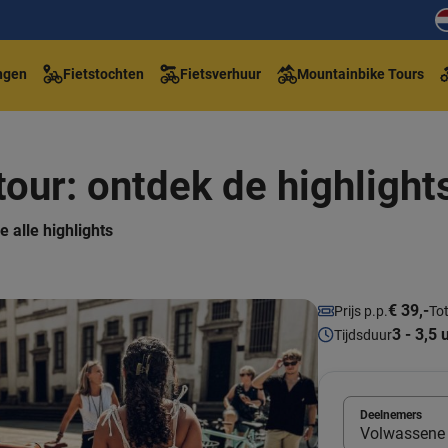
ngen
Fietstochten
Fietsverhuur
Mountainbike Tours
tour: ontdek de highlight
e alle highlights
€ 39,-
Prijs p.p.
Tot
3 - 3,5 
Tijdsduur
Deelnemers
Volwassene 