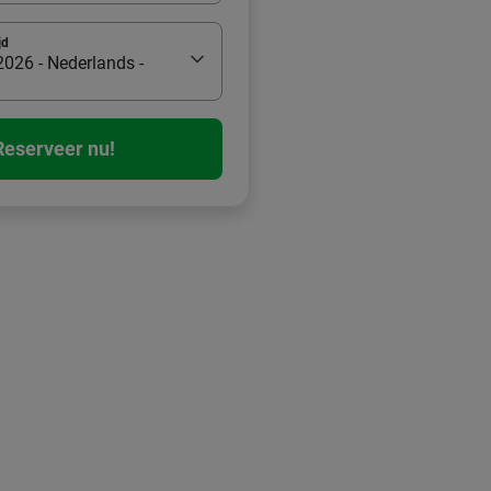
jd
026 - Nederlands -
Reserveer nu!