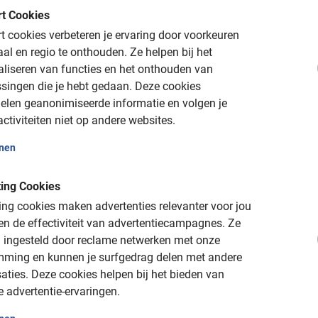
ar uw favoriete wijk en geniet van een typisch
t Cookies
 cookies verbeteren je ervaring door voorkeuren
aal en regio te onthouden.
Ze helpen bij het
nger dan 9 jaar of in een kinderzitje)? Kies
aliseren van functies en het onthouden van
eukste ervaring.
singen die je hebt gedaan.
Deze cookies
elen geanonimiseerde informatie en volgen je
ctiviteiten niet op andere websites.
 Milaan eenvoudig online
onen
zelf van een plek op deze te gekke Milaan
ing Cookies
n design! Een (huur)fiets is bij de prijs
ng cookies maken advertenties relevanter voor jou
iaste gids. Door online te boeken weet je
n de effectiviteit van advertentiecampagnes.
Ze
rkeursdatum.
 ingesteld door reclame netwerken met onze
mming en kunnen je surfgedrag delen met andere
fietstocht via het boekingsmenu. Je ontvangt
aties.
Deze cookies helpen bij het bieden van
e advertentie-ervaringen.
 de Milaan fietstour van Baja Bikes!