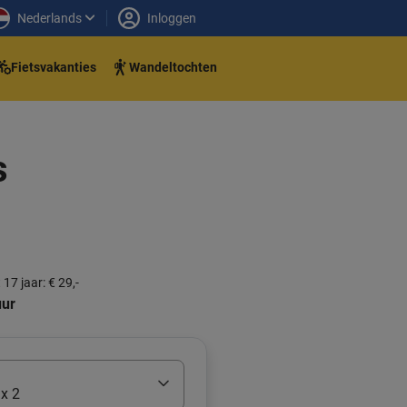
Nederlands
Inloggen
Fietsvakanties
Wandeltochten
s
 17 jaar: € 29,-
uur
x 2