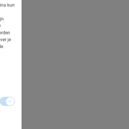
ina kun
jn
w
orden
ver je
de