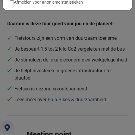
Afmelden voor anonieme statistieken
Duurzaamheid & MVO
Daarom is deze tour goed voor jou en de planeet:
Fietstours zijn een vorm van duurzaam toerisme
Je bespaart 1,5 tot 2 kilo Co2 vergeleken met de bus
Je stimuleert de lokale economie en werkgelegenheid
Je helpt investeren in groene infrastructuur ter
plaatse
Fietsen is gezond en ontspannend
Lees meer over
Baja Bikes & duurzaamheid
Meeting point