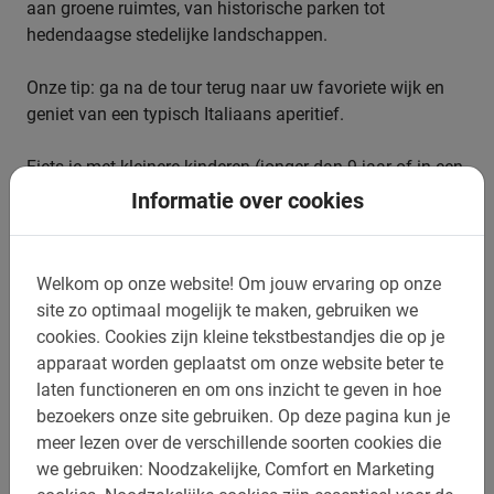
aan groene ruimtes, van historische parken tot
hedendaagse stedelijke landschappen.
Onze tip: ga na de tour terug naar uw favoriete wijk en
geniet van een typisch Italiaans aperitief.
Fiets je met kleinere kinderen (jonger dan 9 jaar of in een
kinderzitje)? Kies dan voor een
privé tour
voor de leukste
Informatie over cookies
ervaring.
Welkom op onze website!
Om jouw ervaring op onze
site zo optimaal mogelijk te maken, gebruiken we
Boek jouw rondleiding in Milaan eenvoudig
cookies.
Cookies zijn kleine tekstbestandjes die op je
online
apparaat worden geplaatst om onze website beter te
laten functioneren en om ons inzicht te geven in hoe
Wacht niet langer en verzeker jezelf van een plek op deze
bezoekers onze site gebruiken.
Op deze pagina kun je
te gekke Milaan fietstour door de stad van mode en
meer lezen over de verschillende soorten cookies die
design! Een (huur)fiets is bij de prijs inbegrepen, net als
we gebruiken: Noodzakelijke, Comfort en Marketing