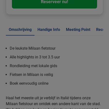
Reserveer nu!
Omschrijving
Handige Info
Meeting Point
Recens
De leukste Milaan fietstour
Alle highlights in 3 tot 3.5 uur
Rondleiding met lokale gids
Fietsen in Milaan is veilig
Boek eenvoudig online
Haal het meeste uit je verblijf in Italië tijdens onze
Milaan fietstour en ontdek een andere kant van de stad.