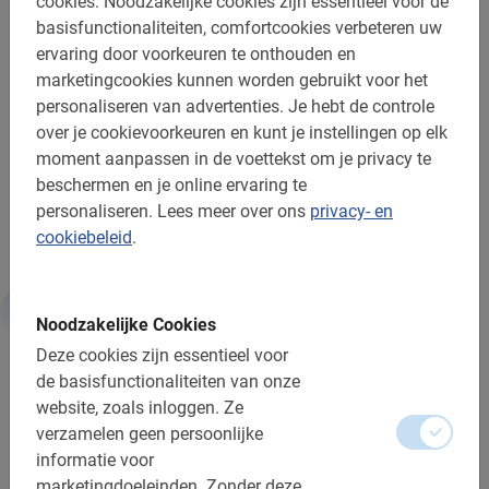
onze enthousiaste gids. Door online te boeken weet je
cookies.
Noodzakelijke cookies zijn essentieel voor de
zeker dat er plek is op jouw voorkeursdatum.
basisfunctionaliteiten, comfortcookies verbeteren uw
ervaring door voorkeuren te onthouden en
Je reserveert deze verrassende fietstocht via het
marketingcookies kunnen worden gebruikt voor het
boekingsmenu. Je ontvangt de bevestiging direct per e-
personaliseren van advertenties.
Je hebt de controle
mail.
over je cookievoorkeuren en kunt je instellingen op elk
moment aanpassen in de voettekst om je privacy te
Je stedentrip begint pas echt na de Milaan fietstour van
beschermen en je online ervaring te
Baja Bikes!
personaliseren.
Lees meer over ons
privacy- en
cookiebeleid
.
Noodzakelijke Cookies
Informatie
Deze cookies zijn essentieel voor
de basisfunctionaliteiten van onze
Handig om te weten:
website, zoals inloggen.
Ze
verzamelen geen persoonlijke
Reserveren is verplicht
informatie voor
marketingdoeleinden.
Zonder deze