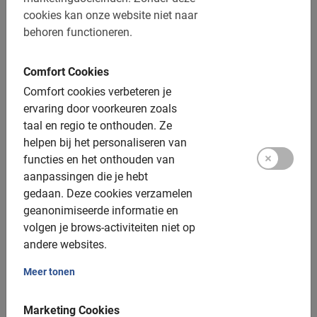
De betaling is vooraf via de website
cookies kan onze website niet naar
Gratis wijzigen of annuleren tot 24u vooraf
behoren functioneren.
Afstand: ca. 14 km
Comfort Cookies
Toegankelijk voor alle fietsers
Comfort cookies verbeteren je
ervaring door voorkeuren zoals
Inclusief:
taal en regio te onthouden.
Ze
helpen bij het personaliseren van
Gebruik van de fiets
functies en het onthouden van
Helm
aanpassingen die je hebt
gedaan.
Deze cookies verzamelen
Verzekering
geanonimiseerde informatie en
Een enthousiaste gids
volgen je brows-activiteiten niet op
andere websites.
Een top ervaring!
Meer tonen
Fotomomenten
Extra opties:
Marketing Cookies