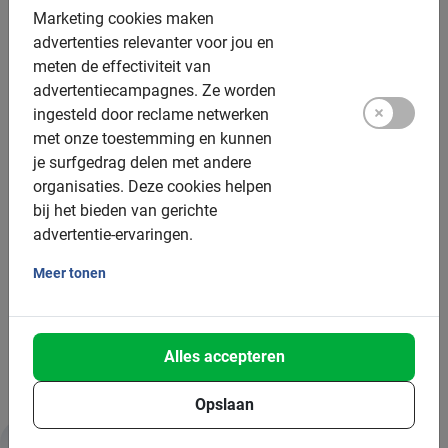
Marketing cookies maken
Kinderfietsen: op aanvraag, vanaf 9 jaar (135cm)
advertenties relevanter voor jou en
meten de effectiviteit van
Kinderzitjes: enkel voor de
privé tour
advertentiecampagnes.
Ze worden
Tandem: beschikbaar, €25,- toeslag
ingesteld door reclame netwerken
met onze toestemming en kunnen
Elektrische fiets: op aanvraag, €15 toeslag, 18+
je surfgedrag delen met andere
organisaties.
Deze cookies helpen
Groepsgrootte:
bij het bieden van gerichte
advertentie-ervaringen.
Boekbaar voor groepen van: 2 tot 200 deelnemers
Meer tonen
Maximale groepsgrootte: 12 deelnemers
Minimum aantal: 2 deelnemers
Bij grotere groepen zetten we meer gidsen in
Alles accepteren
Opslaan