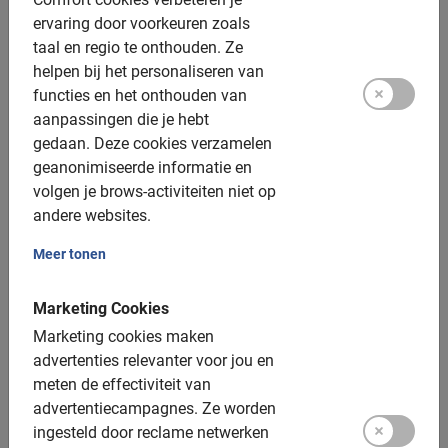
ervaring door voorkeuren zoals
Extra opties:
taal en regio te onthouden.
Ze
helpen bij het personaliseren van
Elektrische fiets: beschikbaar, €20,- toeslag
functies en het onthouden van
aanpassingen die je hebt
Kinderfietsen: Ja 20 & 24 inch, vooraf boeken.
gedaan.
Deze cookies verzamelen
Kinderzitjes: niet beschikbaar
geanonimiseerde informatie en
volgen je brows-activiteiten niet op
Tandems: niet beschikbaar
andere websites.
Tag along: Tot 32 kg. Geen toeslag, enkel de prijs van
Meer tonen
het kind (niet voor e-bikes)
Helmen: Beschikbaar
Marketing Cookies
Marketing cookies maken
Groepsgrootte:
advertenties relevanter voor jou en
meten de effectiviteit van
Boekbaar voor groepen van: 2 tot 200 deelnemers
advertentiecampagnes.
Ze worden
Gemiddelde groepsgrootte: 8 deelnemers
ingesteld door reclame netwerken