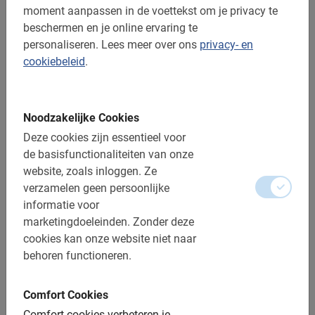
moment aanpassen in de voettekst om je privacy te
Reserveren is verplicht
beschermen en je online ervaring te
personaliseren.
Lees meer over ons
privacy- en
Wijzigen of annuleren is gratis tot 24 uur
cookiebeleid
.
voorafgaand aan de tour
Betaling is online via Ideal of met Credit Card
Noodzakelijke Cookies
Afstand: ca. 12 km
Deze cookies zijn essentieel voor
Toegankelijk voor alle fietsers
de basisfunctionaliteiten van onze
Zorg voor geschikte kleding, naargelang het seizoen
website, zoals inloggen.
Ze
verzamelen geen persoonlijke
Inclusief:
informatie voor
marketingdoeleinden.
Zonder deze
Gebruik van de fiets
cookies kan onze website niet naar
behoren functioneren.
De Nederlandse gids
Een top ervaring!
Comfort Cookies
Fotomomenten
Comfort cookies verbeteren je