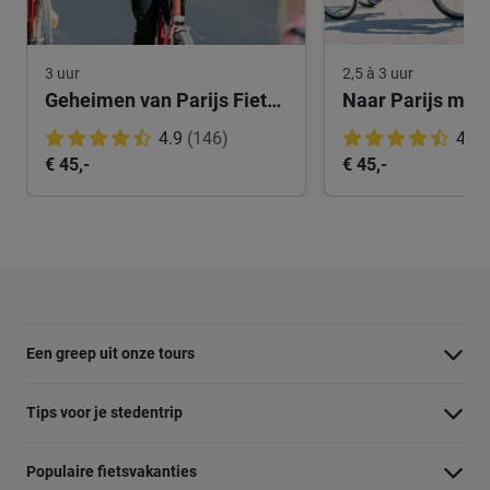
3 uur
2,5 à 3 uur
Geheimen van Parijs Fietstocht
Naar Parijs met
4.9
(146)
4.8
€ 45,-
€ 45,-
Een greep uit onze tours
Barcelona Panorama tour
Tips voor je stedentrip
Dubai Highlights fietstour
Wat te doen in Amsterdam
Populaire fietsvakanties
Dublin fietstour