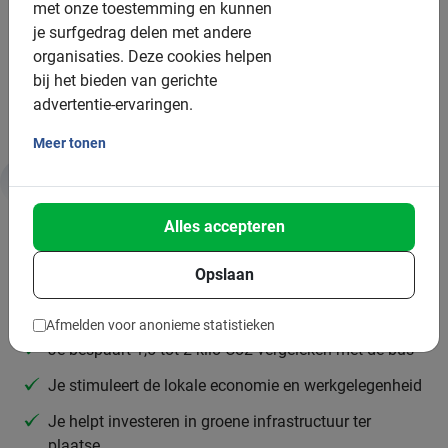
met onze toestemming en kunnen
Minimum aantal: 2 deelnemers
je surfgedrag delen met andere
Per 15 deelnemers wordt een extra gids ingezet
organisaties.
Deze cookies helpen
bij het bieden van gerichte
Bij grotere groepen zetten we meer gidsen in
advertentie-ervaringen.
Meer tonen
Duurzaamheid & MVO
Alles accepteren
Daarom is deze tour goed voor jou en de planeet:
Opslaan
Fietstours zijn een vorm van duurzaam toerisme
Afmelden voor anonieme statistieken
Je bespaart 1,5 tot 2 kilo Co2 vergeleken met de bus
Je stimuleert de lokale economie en werkgelegenheid
Je helpt investeren in groene infrastructuur ter
plaatse