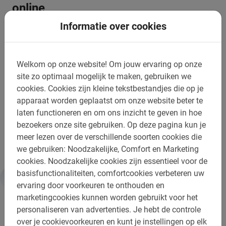
online
Informatie over cookies
Boek de populaire Parijse Fietstour van Baja Bikes
eenvoudig online. Zo weet je zeker dat we een fiets voor
je klaar hebben staan op jouw gewenste datum. Direct
Welkom op onze website!
Om jouw ervaring op onze
na het boeken ontvang je een bevestigingsmail met een
site zo optimaal mogelijk te maken, gebruiken we
boekingsnummer en andere handige informatie zodat je
cookies.
Cookies zijn kleine tekstbestandjes die op je
voorbereid aan je stedentrip begint.
apparaat worden geplaatst om onze website beter te
laten functioneren en om ons inzicht te geven in hoe
Je leert de stad pas echt kennen met een Parijs Fietstour
bezoekers onze site gebruiken.
Op deze pagina kun je
van Baja Bikes!
meer lezen over de verschillende soorten cookies die
we gebruiken: Noodzakelijke, Comfort en Marketing
cookies.
Noodzakelijke cookies zijn essentieel voor de
basisfunctionaliteiten, comfortcookies verbeteren uw
ervaring door voorkeuren te onthouden en
Informatie
marketingcookies kunnen worden gebruikt voor het
personaliseren van advertenties.
Je hebt de controle
Belangrijk om te weten:
over je cookievoorkeuren en kunt je instellingen op elk