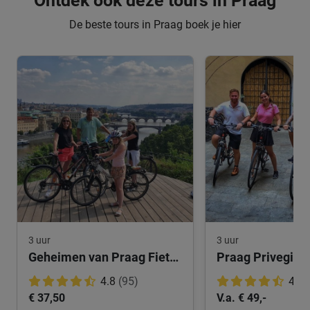
Ontdek ook deze tours in Praag
De beste tours in Praag boek je hier
3 uur
3 uur
Geheimen van Praag Fietstocht
Praag Privegids 
4.8
(95)
4.9
€ 37,50
V.a. € 49,-