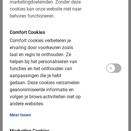
marketingdoeleinden.
Zonder deze
De betaling is vooraf via de website
cookies kan onze website niet naar
behoren functioneren.
Gratis wijzigen of annuleren tot 24u vooraf
Een helm is verplicht onder de 18 jaar
Comfort Cookies
Afstand: ca. 8-10 km
Comfort cookies verbeteren je
ervaring door voorkeuren zoals
Toegankelijk voor alle fietsers
taal en regio te onthouden.
Ze
helpen bij het personaliseren van
Inclusief:
functies en het onthouden van
aanpassingen die je hebt
Gebruik van de fiets
gedaan.
Deze cookies verzamelen
De Nederlandse gids
geanonimiseerde informatie en
volgen je brows-activiteiten niet op
Een top ervaring!
andere websites.
Fotomomenten
Meer tonen
Extra opties:
Marketing Cookies