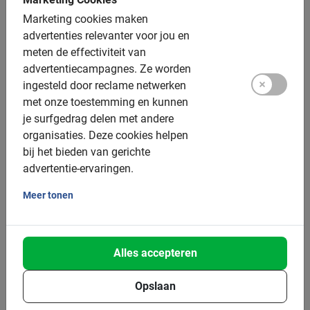
Kinderfietsen: ja, verschillende maten
Marketing cookies maken
advertenties relevanter voor jou en
Kinderzitjes: tot 22 kilo, achterop
meten de effectiviteit van
Tag a long: ja
advertentiecampagnes.
Ze worden
ingesteld door reclame netwerken
Tandems: niet beschikbaar
met onze toestemming en kunnen
Elektrische fiets: niet beschikbaar
je surfgedrag delen met andere
organisaties.
Deze cookies helpen
Helm: beschikbaar
bij het bieden van gerichte
advertentie-ervaringen.
Groepsgrootte:
Meer tonen
Boekbaar voor groepen van: 2 tot 200 deelnemers
Gemiddelde groepsgrootte: 15 deelnemers
Alles accepteren
Minimum aantal: 2 deelnemers
Bij grotere groepen zetten we meer gidsen in
Opslaan