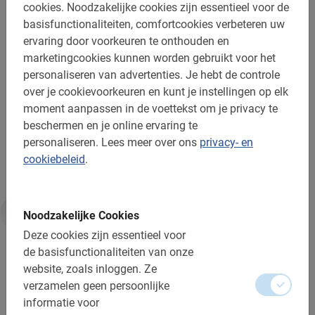
cookies.
Noodzakelijke cookies zijn essentieel voor de
in Praag te boeken. Je doet dit door rechts bovenaan op
basisfunctionaliteiten, comfortcookies verbeteren uw
deze pagina de gewenste datum te kiezen en dan op
ervaring door voorkeuren te onthouden en
“Reserveer nu” te klikken. Direct na de boeking ontvang
marketingcookies kunnen worden gebruikt voor het
je een mail met de bevestiging. Hierin staat ook alle
personaliseren van advertenties.
Je hebt de controle
belangrijke informatie die je nodig hebt voor en tijdens je
over je cookievoorkeuren en kunt je instellingen op elk
rondleiding, dus bewaar de mail goed.
moment aanpassen in de voettekst om je privacy te
beschermen en je online ervaring te
Met de fietstour door Praag ben je verzekerd van een
personaliseren.
Lees meer over ons
privacy- en
uitstekende stad van je stedentrip!
cookiebeleid
.
Noodzakelijke Cookies
Informatie
Deze cookies zijn essentieel voor
de basisfunctionaliteiten van onze
website, zoals inloggen.
Ze
Belangrijk om te weten:
verzamelen geen persoonlijke
informatie voor
Reserveren is verplicht