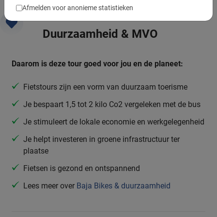
Afmelden voor anonieme statistieken
Duurzaamheid & MVO
Daarom is deze tour goed voor jou en de planeet:
Fietstours zijn een vorm van duurzaam toerisme
Je bespaart 1,5 tot 2 kilo Co2 vergeleken met de bus
Je stimuleert de lokale economie en werkgelegenheid
Je helpt investeren in groene infrastructuur ter
plaatse
Fietsen is gezond en ontspannend
Lees meer over
Baja Bikes & duurzaamheid