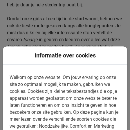
heb je daar je hele stedentrip baat bij.
Omdat onze gids al een tijd in de stad woont, hebben we
ook de beste route gekozen langs alle hoogtepunten. Je
mist dus niks en bij elke interessante stop vertelt de
ervaren
local
je in geuren en kleuren over alles wat deze
Tsjechische stad te bieden heeft. Aangezien
Praha
al
eeuwenlang een belangrijk centrum in de regio is, zijn er
Informatie over cookies
veel interessante verhalen te vertellen over elke hoek van
de stad. Na afloop heb je echt het gevoel deze Parel aan
de Moldau te kennen.
Welkom op onze website!
Om jouw ervaring op onze
site zo optimaal mogelijk te maken, gebruiken we
cookies.
Cookies zijn kleine tekstbestandjes die op je
apparaat worden geplaatst om onze website beter te
Boek nu eenvoudig online
laten functioneren en om ons inzicht te geven in hoe
bezoekers onze site gebruiken.
Op deze pagina kun je
meer lezen over de verschillende soorten cookies die
Om er zeker van te zijn dat er een fiets voor je klaarstaat
we gebruiken: Noodzakelijke, Comfort en Marketing
raden we je aan om eenvoudig en snel online je fietstour