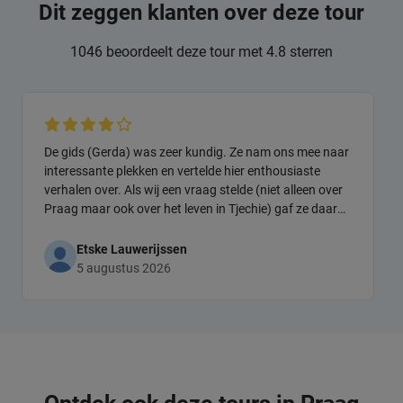
Dit zeggen klanten over deze tour
1046 beoordeelt deze tour met 4.8 sterren
De gids (Gerda) was zeer kundig. Ze nam ons mee naar
interessante plekken en vertelde hier enthousiaste
verhalen over. Als wij een vraag stelde (niet alleen over
Praag maar ook over het leven in Tjechie) gaf ze daar
uitgebreid antwoord op. Enige minpuntje (lag niet aan
Gerda) was dat de groep met 21 man erg groot was.
Etske Lauwerijssen
5 augustus 2026