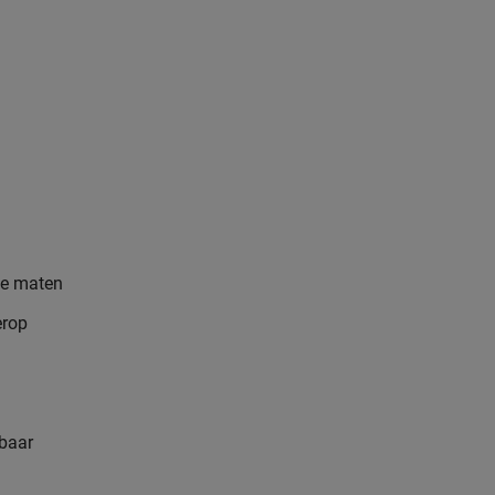
nde maten
erop
kbaar