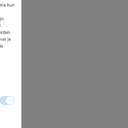
ina kun
jn
w
orden
ver je
de