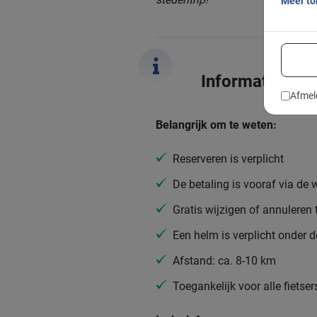
Meer t
Informatie
Afmel
Belangrijk om te weten:
Reserveren is verplicht
De betaling is vooraf via de 
Gratis wijzigen of annuleren 
Een helm is verplicht onder d
Afstand: ca. 8-10 km
Toegankelijk voor alle fietser