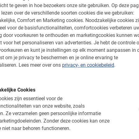
icht te geven in hoe bezoekers onze site gebruiken.
Op deze pag
en nog veel meer!
 lezen over de verschillende soorten cookies die we gebruiken:
kelijke, Comfort en Marketing cookies.
Noodzakelijke cookies zi
eel voor de basisfunctionaliteiten, comfortcookies verbeteren u
ng door voorkeuren te onthouden en marketingcookies kunnen w
t voor het personaliseren van advertenties.
Je hebt de controle o
an onze ervaren gids
oorkeuren en kunt je instellingen op elk moment aanpassen in 
st om je privacy te beschermen en je online ervaring te
n alle geheimen en verborgen schatten.
liseren.
Lees meer over ons
privacy- en cookiebeleid
.
geschiedenis is de gids de ideale bron voor
 het lekkerste eten vindt of het goedkoopste
s de rondleiding in Praag de gids al jouw
kelijke Cookies
t al geruime tijd in de stad en kent deze plek
okies zijn essentieel voor de
 beste tips voor na de excursie. Begin je jouw
nctionaliteiten van onze website, zoals
b je daar je hele stedentrip baat bij.
n.
Ze verzamelen geen persoonlijke informatie
arketingdoeleinden.
Zonder deze cookies kan onze
de stad woont, hebben we ook de beste route
 niet naar behoren functioneren.
 Je mist dus niks en bij elke interessante
 geuren en kleuren over alles wat deze