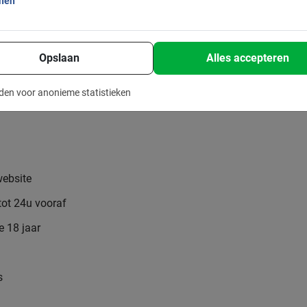
onen
Opslaan
Alles accepteren
den voor anonieme statistieken
website
tot 24u vooraf
e 18 jaar
s