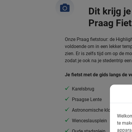
Dit krijg j
Praag Fiet
Onze Praag fietstour: de Highligh
voldoende om in een lekker tem
zien. Er is zelfs tijd om op de 
zodat je ook na je stedentrip ee
Je fietst met de gids langs de
Karelsbrug
Praagse Lente
Astronomische klok
Welkom
Wenceslausplein
te mak
appara
Oude stadsplein