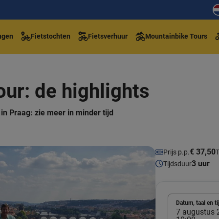
ngen
Fietstochten
Fietsverhuur
Mountainbike Tours
our: de highlights
in Praag: zie meer in minder tijd
€ 37,50
Prijs p.p.
T
3 uur
Tijdsduur
Datum, taal en ti
7 augustus 2