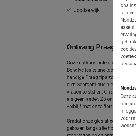
ons inz
Joodse wijk
je meer
Noodza
essenti
ervari
gebruik
Ontvang Praag tips v
cookiev
voettek
Onze enthousiaste gidsen kenne
persona
Behalve leuke anekdotes over de 
handige Praag tips zoals waar je
bier. Schroom dus niet om tijden
Noodza
vragen te stellen. Onze gids woon
Deze co
als geen ander. Zo ontvang je de
basisfu
verblijf met onze fietstour dan he
inlogge
voor m
Omdat onze gids al een tijd in 
website
gekozen langs alle hoogtepunten.
stop vertelt de ervaren
local
je in