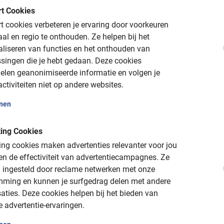
t Cookies
t. Aangezien
Praha
al eeuwenlang een
 zijn er veel interessante verhalen te vertellen
 cookies verbeteren je ervaring door voorkeuren
floop heb je echt het gevoel deze Parel aan
aal en regio te onthouden.
Ze helpen bij het
aliseren van functies en het onthouden van
singen die je hebt gedaan.
Deze cookies
elen geanonimiseerde informatie en volgen je
ctiviteiten niet op andere websites.
nline
onen
n fiets voor je klaarstaat raden we je aan om
ing Cookies
tour in Praag te boeken. Je doet dit door
ng cookies maken advertenties relevanter voor jou
 de gewenste datum te kiezen en dan op
n de effectiviteit van advertentiecampagnes.
Ze
t na de boeking ontvang je een mail met de
 ingesteld door reclame netwerken met onze
e belangrijke informatie die je nodig hebt voor
mming en kunnen je surfgedrag delen met andere
ewaar de mail goed.
aties.
Deze cookies helpen bij het bieden van
e advertentie-ervaringen.
je verzekerd van een uitstekende stad van je