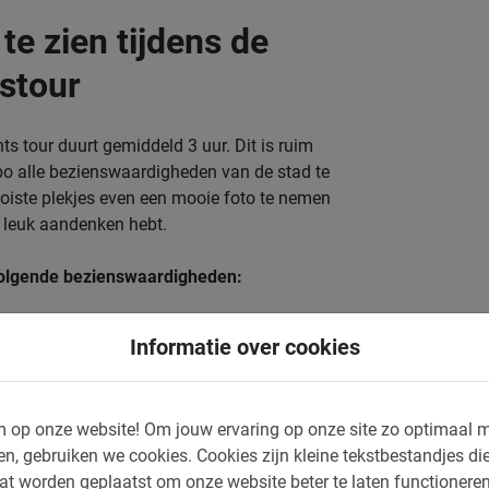
e te zien tijdens de
stour
ts tour duurt gemiddeld 3 uur. Dit is ruim
po alle bezienswaardigheden van de stad te
mooiste plekjes even een mooie foto te nemen
n leuk aandenken hebt.
 volgende bezienswaardigheden:
Nieuwe Stad
Informatie over cookies
Oud & Nieuw Synagoge
Tynkerk
 op onze website!
Om jouw ervaring op onze site zo optimaal m
Kampa eiland
en, gebruiken we cookies.
Cookies zijn kleine tekstbestandjes die
at worden geplaatst om onze website beter te laten functionere
John Lennon wall