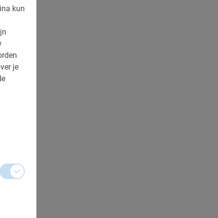
ina kun
jn
w
orden
ver je
de