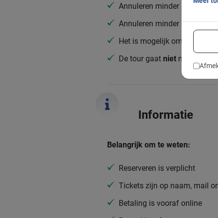
Meer t
Annuleren minder dan 48 uur
Annuleren minder dan 24 uur
Het is mogelijk om de tour al
De tour gaat
niet
naar de tun
Afmel
Informatie
Belangrijk om te weten:
Reserveren is verplicht
Tickets zijn op naam, mail o
Betaling is vooraf online