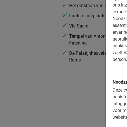
ons inz
Het ontstaan van het parlem
je meer
Laatste rustplaats Julius Ca
Noodza
essenti
Via Sacra
ervari
Tempel van Antoninus en
gebruik
Faustina
cookiev
voettek
De Palatijnheuvel met zicht 
persona
Rome
Noodza
Deze co
basisfu
inlogge
voor m
website