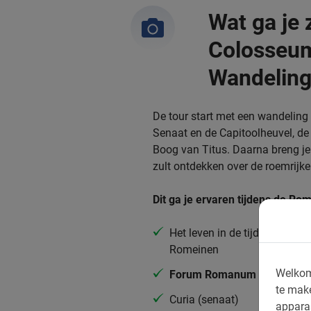
Wat ga je 
Colosseu
Wandelin
De tour start met een wandelin
Senaat en de Capitoolheuvel, d
Boog van Titus. Daarna breng je
zult ontdekken over de roemrijk
Dit ga je ervaren tijdens de 
Het leven in de tijd van de
Romeinen
Welkom
Forum Romanum
te mak
Curia (senaat)
appara