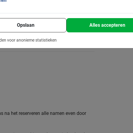
onen
 voor vertrek: 60% kosten
 voor vertrek en no show: 100% kosten
Opslaan
Alles accepteren
s privé tour te boeken
nels
den voor anonieme statistieken
ns na het reserveren alle namen even door