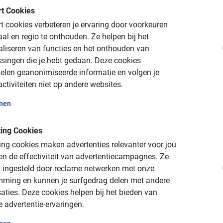
voortreffelijke wijze ons geïnformeerd over de
t Cookies
van het Colosseum en het Forum."
Tjerk E,
 cookies verbeteren je ervaring door voorkeuren
aal en regio te onthouden.
Ze helpen bij het
aliseren van functies en het onthouden van
singen die je hebt gedaan.
Deze cookies
elen geanonimiseerde informatie en volgen je
Rome Colosseum en Forum
ctiviteiten niet op andere websites.
onen
wandeling heeft bijzondere eigenschappen,
ing Cookies
 de meest bezochte bezienswaardigheden ter
ng cookies maken advertenties relevanter voor jou
Wandeling is inclusief entrée gelden.
n de effectiviteit van advertentiecampagnes.
Ze
 ingesteld door reclame netwerken met onze
/m 5 jaar
mming en kunnen je surfgedrag delen met andere
aties.
Deze cookies helpen bij het bieden van
ineerd worden met deze tour
e advertentie-ervaringen.
rtrek: 35% kosten