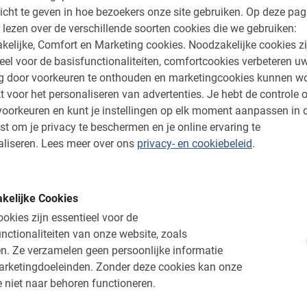
icht te geven in hoe bezoekers onze site gebruiken.
Op deze pag
ent
De geschiedenis van de
 lezen over de verschillende soorten cookies die we gebruiken:
esar
zeeslagen, executies,
kelijke, Comfort en Marketing cookies.
Noodzakelijke cookies zi
leeuwengevechten
eel voor de basisfunctionaliteiten, comfortcookies verbeteren u
ng door voorkeuren te onthouden en marketingcookies kunnen w
Beleef het zoals het alleen kan
t voor het personaliseren van advertenties.
Je hebt de controle o
met een ingewijde gids
oorkeuren en kunt je instellingen op elk moment aanpassen in 
st om je privacy te beschermen en je online ervaring te
op
liseren.
Lees meer over ons
privacy- en cookiebeleid
.
kelijke Cookies
okies zijn essentieel voor de
nctionaliteiten van onze website, zoals
n.
Ze verzamelen geen persoonlijke informatie
arketingdoeleinden.
Zonder deze cookies kan onze
 niet naar behoren functioneren.