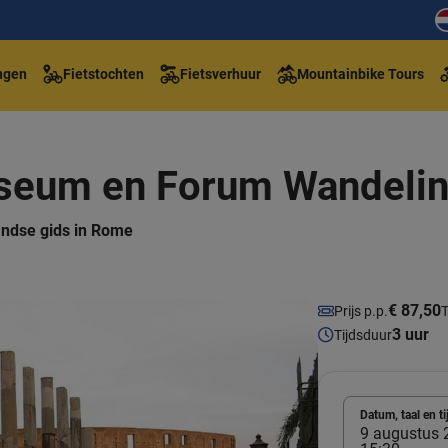
ngen
Fietstochten
Fietsverhuur
Mountainbike Tours
seum en Forum Wandeli
ndse gids in Rome
€ 87,50
Prijs p.p.
T
3 uur
Tijdsduur
Datum, taal en ti
9 augustus 2