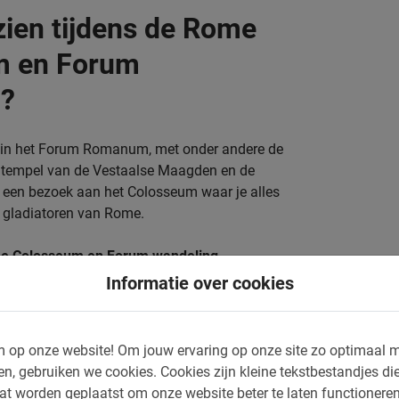
zien tijdens de Rome
m en Forum
g?
g in het Forum Romanum, met onder andere de
e tempel van de Vestaalse Maagden en de
 een bezoek aan het Colosseum waar je alles
e gladiatoren van Rome.
Rome Colosseum en Forum wandeling
Informatie over cookies
De Boog van Titus
Het Colosseum
 op onze website!
Om jouw ervaring op onze site zo optimaal m
De bouw van het Colosseum
en, gebruiken we cookies.
Cookies zijn kleine tekstbestandjes die
at worden geplaatst om onze website beter te laten functionere
Het verhaal van de gladiatoren