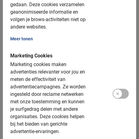
De Nederlandse gids
gedaan.
Deze cookies verzamelen
geanonimiseerde informatie en
Een top ervaring!
volgen je brows-activiteiten niet op
Fotomomenten
andere websites.
Meer tonen
Extra opties:
Kinderfietsen: v.a. 8 jaar (20 en 24 inch)
Marketing Cookies
Marketing cookies maken
Tag along: van 6 tot 9 jaar
advertenties relevanter voor jou en
Kinderzitjes: tot 24kg achterop of tot 15kg voorop,
meten de effectiviteit van
gratis
advertentiecampagnes.
Ze worden
ingesteld door reclame netwerken
Tandems: beschikbaar
met onze toestemming en kunnen
Elektrische fiets: vanaf 14 jaar, vooraf boeken,
je surfgedrag delen met andere
toeslag €15
organisaties.
Deze cookies helpen
bij het bieden van gerichte
Mandje: niet beschikbaar, wij raden aan om een
advertentie-ervaringen.
rugzak te gebruiken