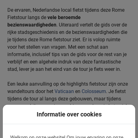
De ervaren, Nederlandse local fietst tijdens deze Rome
Fietstour langs de
vele beroemde
bezienswaardigheden
. Uiteraard vertelt de gids over de
rijke stadsgeschiedenis en de bezienswaardigheden die
je tijdens deze Rome fietstour ziet. Er is volop ruimte
voor het stellen van vragen. Met een schat aan
informatie, inclusief tips van de gids voor de rest van je
verblijf en een algehele indruk van deze fantastische
stad, lever je aan het eind van de tour je fiets weer in.
Een leuke aanvulling op de highlights fietstour zijn onze
wandeltours door het
Vaticaan
en
Colosseum
. Je fietst
tijdens de tour al langs deze gebouwen, maar tijdens
onze wandeltours ga je naar binnen en hoor je het unieke
Informatie over cookies
verhaal van onze Nederlandse gids. Deze tours zijn snel
uitverkocht, dus boek snel en verzeker je zelf van een
plek.
Welkom op onze website!
Om jouw ervaring op onze