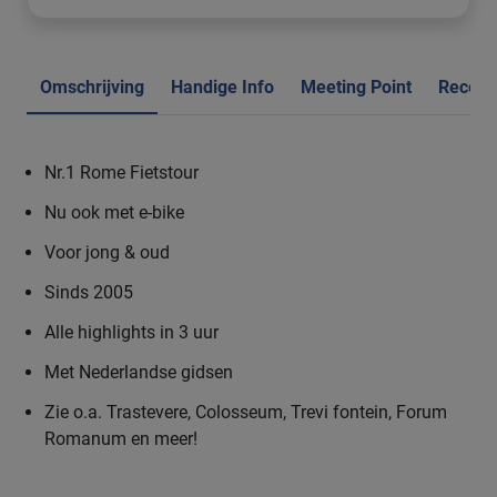
Omschrijving
Handige Info
Meeting Point
Recens
Nr.1 Rome Fietstour
Nu ook met e-bike
Voor jong & oud
Sinds 2005
Alle highlights in 3 uur
Met Nederlandse gidsen
Zie o.a. Trastevere, Colosseum, Trevi fontein, Forum
Romanum en meer!