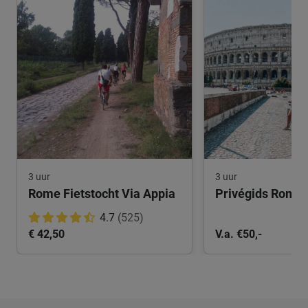
3 uur
3 uur
Rome Fietstocht Via Appia
Privégids Rome 
4.7
(525)
€ 42,50
V.a. €50,-