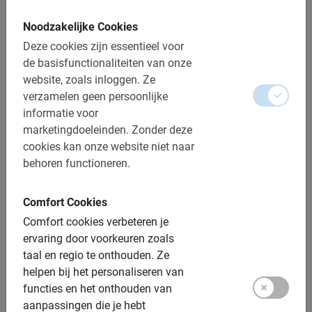
Belangrijk om te weten:
Noodzakelijke Cookies
Deze cookies zijn essentieel voor
Reserveren is verplicht
de basisfunctionaliteiten van onze
website, zoals inloggen.
Ze
Wijzigen of annuleren is gratis
verzamelen geen persoonlijke
Betaling is ter plaatse (contant)
informatie voor
marketingdoeleinden.
Zonder deze
Bij regen krijg je een poncho of mag je gratis
cookies kan onze website niet naar
verzetten of annuleren
behoren functioneren.
Fooi voor de gids is niet inclusief de prijs
Afstand: ca. 10 km
Comfort Cookies
Comfort cookies verbeteren je
Toegankelijk voor alle fietsers
ervaring door voorkeuren zoals
taal en regio te onthouden.
Ze
Inclusief:
helpen bij het personaliseren van
functies en het onthouden van
Gebruik van de fiets
aanpassingen die je hebt