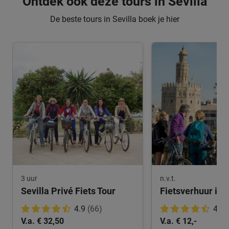
Ontdek ook deze tours in Sevilla
De beste tours in Sevilla boek je hier
3 uur
n.v.t.
Sevilla Privé Fiets Tour
Fietsverhuur in S
4.9
(66)
4.8
V.a. € 32,50
V.a. € 12,-