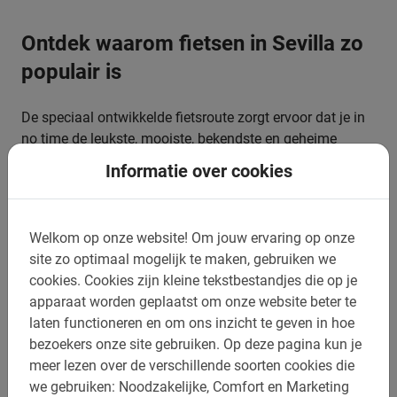
Ontdek waarom fietsen in Sevilla zo
populair is
De speciaal ontwikkelde fietsroute zorgt ervoor dat je in
no time de leukste, mooiste, bekendste en geheime
plekjes van de stad zult ontdekken. Is dit je eerste bezoek
Informatie over cookies
aan deze Spaanse stad? Dan is deze Sevilla fietstour de
beste keuze! Met deze fietsexcursie leer je de stad
namelijk direct goed kennen en krijg je vele tips van de
Welkom op onze website!
Om jouw ervaring op onze
Nederlandstalige gids. Zo weet je na de tour precies
site zo optimaal mogelijk te maken, gebruiken we
waar je nog naar toe wilt de rest van je verblijf.
cookies.
Cookies zijn kleine tekstbestandjes die op je
apparaat worden geplaatst om onze website beter te
laten functioneren en om ons inzicht te geven in hoe
bezoekers onze site gebruiken.
Op deze pagina kun je
Reserveer jouw rondleiding door
meer lezen over de verschillende soorten cookies die
we gebruiken: Noodzakelijke, Comfort en Marketing
Sevilla makkelijk online