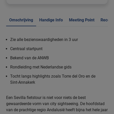
Omschrijving
Handige Info
Meeting Point
Recens
Zie alle bezienswaardigheden in 3 uur
Centraal startpunt
Bekend van de ANWB
Rondleiding met Nederlandse gids
Tocht langs highlights zoals Torre del Oro en de
Sint-Annakerk
Een Sevilla fietstour is niet voor niets de best
gewaardeerde vorm van city sightseeing. De hoofdstad
van de prachtige regio Andalusië heeft bijna het hele jaar