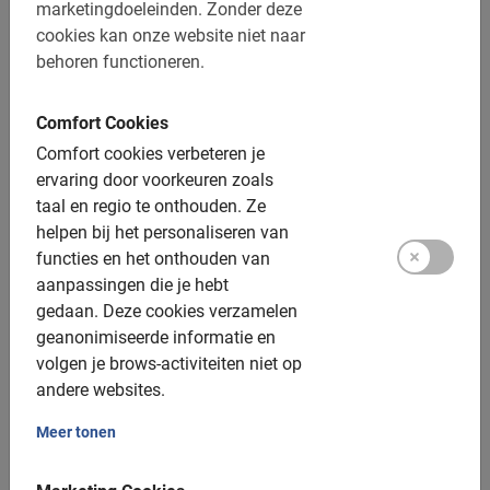
De betaling is vooraf via de website
marketingdoeleinden.
Zonder deze
cookies kan onze website niet naar
Gratis wijzigen of annuleren tot 24 uur vooraf
behoren functioneren.
Afstand: ca. 10 km
Toegankelijk voor alle fietsers
Comfort Cookies
Comfort cookies verbeteren je
Inclusief:
ervaring door voorkeuren zoals
taal en regio te onthouden.
Ze
Gebruik van de fiets
helpen bij het personaliseren van
functies en het onthouden van
De Nederlandse gids
aanpassingen die je hebt
Een top ervaring!
gedaan.
Deze cookies verzamelen
geanonimiseerde informatie en
Fotomomenten
volgen je brows-activiteiten niet op
andere websites.
Extra opties:
Meer tonen
Kinderfietsen: ja, v.a. 6 jaar
Kinderzitjes: beschikbaar, enkel achterop, tot 25kg,