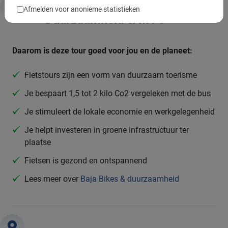
Afmelden voor anonieme statistieken
Duurzaamheid & MVO
Daarom is deze tour goed voor jou en de planeet:
Fietstours zijn een vorm van duurzaam toerisme
Je bespaart 1,5 tot 2 kilo Co2 vergeleken met de bus
Je stimuleert de lokale economie en werkgelegenheid
Je helpt investeren in groene infrastructuur ter
plaatse
Fietsen is gezond en ontspannend
Lees meer over
Baja Bikes & duurzaamheid