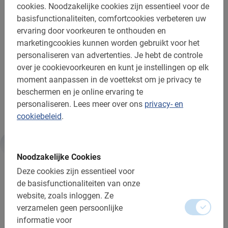
cookies.
Noodzakelijke cookies zijn essentieel voor de
basisfunctionaliteiten, comfortcookies verbeteren uw
Bespaar tijd, zie meer in no time! Leer de stad fietsend
ervaring door voorkeuren te onthouden en
kennen met een Nederlandse local als gids. Dus waar
marketingcookies kunnen worden gebruikt voor het
wacht je nog op? Reserveer een plekje voor deze
personaliseren van advertenties.
Je hebt de controle
geweldige
Sevilla fietstour
! Via ons boekingsmenu
over je cookievoorkeuren en kunt je instellingen op elk
maak je eenvoudig een reservering.
moment aanpassen in de voettekst om je privacy te
beschermen en je online ervaring te
Je stedentrip begint pas echt met de Sevilla fietstour!
personaliseren.
Lees meer over ons
privacy- en
cookiebeleid
.
Informatie
Noodzakelijke Cookies
Deze cookies zijn essentieel voor
de basisfunctionaliteiten van onze
Belangrijk om te weten:
website, zoals inloggen.
Ze
verzamelen geen persoonlijke
Reserveren is verplicht
informatie voor