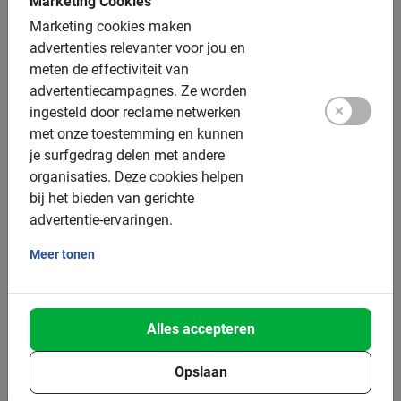
Marketing Cookies
vooraf boeken (gratis)
Marketing cookies maken
advertenties relevanter voor jou en
Tandems: op aanvraag
meten de effectiviteit van
Elektrische fiets: ja, €10 toeslag, vooraf boeken
advertentiecampagnes.
Ze worden
ingesteld door reclame netwerken
Helmen: beschikbaar
met onze toestemming en kunnen
je surfgedrag delen met andere
Groepsgrootte:
organisaties.
Deze cookies helpen
bij het bieden van gerichte
Boekbaar voor groepen van: 2 tot 200 deelnemers
advertentie-ervaringen.
Gemiddelde groepsgrootte: 8 deelnemers
Meer tonen
Minimum aantal: 2 deelnemers
Per 15 deelnemers wordt een extra gids ingezet
Alles accepteren
Bij grotere groepen zetten we meer gidsen in
Opslaan