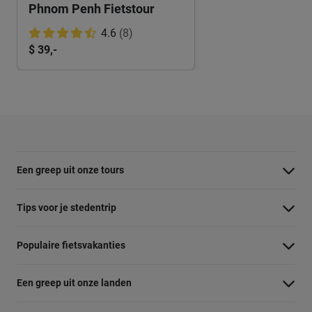
Phnom Penh Fietstour
4.6
(8)
$ 39,-
Een greep uit onze tours
Barcelona Panorama tour
Tips voor je stedentrip
Dubai Highlights fietstour
Wat te doen in Amsterdam
Populaire fietsvakanties
Dublin fietstour
Wat te doen in Barcelona
Fietsvakantie Duitsland
Kaapstad Township tour
Een greep uit onze landen
Wat te doen in Berlijn
Fietsvakantie Frankrijk
Krakau Highlights fietstour