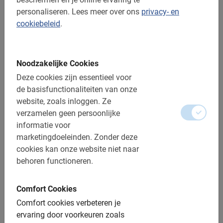
Bij regen krijg je een poncho of mag je gratis
personaliseren.
Lees meer over ons
privacy- en
verzetten of annuleren
cookiebeleid
.
Afstand: ca. 15 – 20 km
Toegankelijk voor alle fietsers
Noodzakelijke Cookies
Deze cookies zijn essentieel voor
Inclusief:
de basisfunctionaliteiten van onze
website, zoals inloggen.
Ze
Gebruik van de fiets
verzamelen geen persoonlijke
De lokale gids
informatie voor
marketingdoeleinden.
Zonder deze
Hotel pickup en drop-off
cookies kan onze website niet naar
Lokale snacks
behoren functioneren.
Entreekaartjes voor Wat Thmey en Theam’s Gallery
Comfort Cookies
Een top ervaring!
Comfort cookies verbeteren je
Fotomomenten
ervaring door voorkeuren zoals