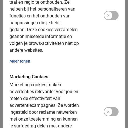
taal en regio te onthouden.
Ze
Extra opties:
helpen bij het personaliseren van
functies en het onthouden van
Elektrische fiets: beschikbaar, $25,- toeslag
aanpassingen die je hebt
gedaan.
Deze cookies verzamelen
Helmen: beschikbaar, verplicht
geanonimiseerde informatie en
Kinderfietsen: 3 tot 12 jaar
volgen je brows-activiteiten niet op
andere websites.
Kinderzitjes: beschikbaar
Meer tonen
Tandems: beschikbaar, $10,- toeslag
Groepsgrootte:
Marketing Cookies
Marketing cookies maken
Boekbaar voor groepen van: 2 tot 200 deelnemers
advertenties relevanter voor jou en
meten de effectiviteit van
Gemiddelde groepsgrootte: 8 deelnemers
advertentiecampagnes.
Ze worden
Minimum aantal: 2 deelnemers
ingesteld door reclame netwerken
met onze toestemming en kunnen
Per 15 deelnemers wordt een extra gids ingezet
je surfgedrag delen met andere