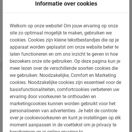
Informatie over cookies
het boekingsmenu op deze pagina. Je ontvangt hierna
direct een bevestiging met alle informatie die je nodig
hebt.
Welkom op onze website!
Om jouw ervaring op onze
Maak je stedentrip compleet met deze Siem Reap
site zo optimaal mogelijk te maken, gebruiken we
Fietstour van Baja Bikes!
cookies.
Cookies zijn kleine tekstbestandjes die op je
apparaat worden geplaatst om onze website beter te
laten functioneren en om ons inzicht te geven in hoe
bezoekers onze site gebruiken.
Op deze pagina kun je
meer lezen over de verschillende soorten cookies die
Informatie
we gebruiken: Noodzakelijke, Comfort en Marketing
cookies.
Noodzakelijke cookies zijn essentieel voor de
basisfunctionaliteiten, comfortcookies verbeteren uw
Belangrijk om te weten:
ervaring door voorkeuren te onthouden en
marketingcookies kunnen worden gebruikt voor het
Reserveren is verplicht
personaliseren van advertenties.
Je hebt de controle
Betaling is ter plekke, cash of met kaart
over je cookievoorkeuren en kunt je instellingen op elk
moment aanpassen in de voettekst om je privacy te
Wijzigen of annuleren is gratis
beschermen en je online ervaring te