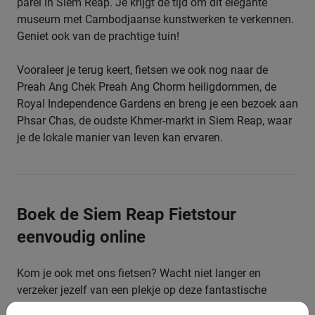
parel in Siem Reap. Je krijgt de tijd om dit elegante
museum met Cambodjaanse kunstwerken te verkennen.
Geniet ook van de prachtige tuin!
Vooraleer je terug keert, fietsen we ook nog naar de
Preah Ang Chek Preah Ang Chorm heiligdommen, de
Royal Independence Gardens en breng je een bezoek aan
Phsar Chas, de oudste Khmer-markt in Siem Reap, waar
je de lokale manier van leven kan ervaren.
Boek de Siem Reap Fietstour
eenvoudig online
Kom je ook met ons fietsen? Wacht niet langer en
verzeker jezelf van een plekje op deze fantastische
fietstour. Je maakt gemakkelijk en snel een reservering in