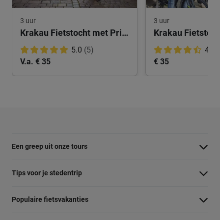
3 uur
3 uur
Krakau Fietstocht met Privegids
5.0
(5)
4.9
V.a. € 35
€ 35
Een greep uit onze tours
Barcelona Panorama tour
Tips voor je stedentrip
Dubai Highlights fietstour
Wat te doen in Amsterdam
Populaire fietsvakanties
Dublin fietstour
Wat te doen in Barcelona