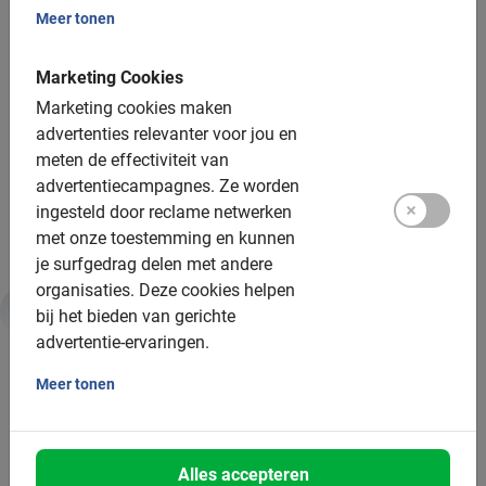
Groepsgrootte:
Meer tonen
Boekbaar voor groepen van: 2 tot 200 deelnemers
Marketing Cookies
Gemiddelde groepsgrootte: 15 deelnemers
Marketing cookies maken
Minimum aantal: 2 deelnemers
advertenties relevanter voor jou en
meten de effectiviteit van
Per 20 deelnemers wordt een extra gids ingezet
advertentiecampagnes.
Ze worden
Bij grotere groepen zetten we meer gidsen in
ingesteld door reclame netwerken
met onze toestemming en kunnen
je surfgedrag delen met andere
organisaties.
Deze cookies helpen
bij het bieden van gerichte
Duurzaamheid & MVO
advertentie-ervaringen.
Meer tonen
Daarom is deze tour goed voor jou en de planeet:
Fietstours zijn een vorm van duurzaam toerisme
Alles accepteren