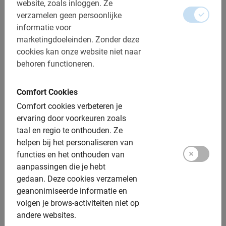
website, zoals inloggen.
Ze
Reserveren is verplicht
verzamelen geen persoonlijke
informatie voor
Studententours hebben speciale voorwaarden, neem
marketingdoeleinden.
Zonder deze
contact op via info@bajabikes.eu
cookies kan onze website niet naar
Per 15 studenten kan 1 docent gratis mee
behoren functioneren.
Afstand: ca. 6 km
Comfort Cookies
Toegankelijk voor alle fietsers
Comfort cookies verbeteren je
ervaring door voorkeuren zoals
Inclusief:
taal en regio te onthouden.
Ze
helpen bij het personaliseren van
Gebruik van de fiets
functies en het onthouden van
De Nederlandse gids
aanpassingen die je hebt
gedaan.
Deze cookies verzamelen
Een top ervaring!
geanonimiseerde informatie en
Fotomomenten
volgen je brows-activiteiten niet op
andere websites.