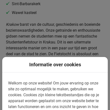
Sint-Barbarakerk
Wawel kasteel
Krakow
barst van de cultuur, geschiedenis en boeiende
bezienswaardigheden. Onze getrainde en enthousiaste
gidsen nemen de studenten mee op een fantastische
Studentenfietstour in Krakau. Dit is een uitermate
interessante manier om in een paar uur tijd een groot
deel van de stad te zien. De Fietstocht is absoluut een
hoogtepunt van de werkweek voor zowel scholier als
Informatie over cookies
docent!
Welkom op onze website!
Om jouw ervaring op onze
site zo optimaal mogelijk te maken, gebruiken we
Boek deze Studentenfietstour in
cookies.
Cookies zijn kleine tekstbestandjes die op je
Krakau nu
apparaat worden geplaatst om onze website beter te
laten functioneren en om ons inzicht te geven in hoe