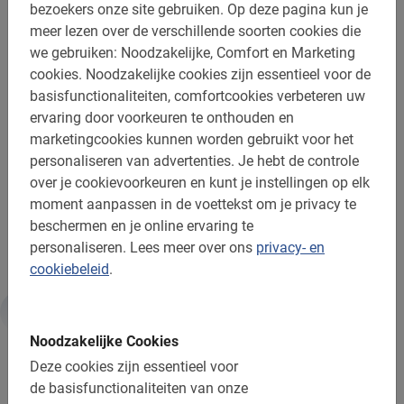
bezoekers onze site gebruiken.
Op deze pagina kun je
Enthousiast geraakt? Wacht niet langer en kies voor
meer lezen over de verschillende soorten cookies die
deze Studentenfietstour in Krakau en bezorg de
we gebruiken: Noodzakelijke, Comfort en Marketing
leerlingen en jezelf een fantastische ochtend of middag.
cookies.
Noodzakelijke cookies zijn essentieel voor de
Scherpe tarieven en goede gidsen gecombineerd met
basisfunctionaliteiten, comfortcookies verbeteren uw
veilige, leuke en leerzame routes!
Let op:
Deze fietstour
ervaring door voorkeuren te onthouden en
is dagelijks te boeken en kent een minimum van 20
marketingcookies kunnen worden gebruikt voor het
deelnemers. Ander tijdstip aanvragen? Neem dan
personaliseren van advertenties.
Je hebt de controle
contact met ons op.
over je cookievoorkeuren en kunt je instellingen op elk
moment aanpassen in de voettekst om je privacy te
Maak je schoolreis compleet met de Studentenfietstour
beschermen en je online ervaring te
in Krakau!
personaliseren.
Lees meer over ons
privacy- en
cookiebeleid
.
Informatie
Noodzakelijke Cookies
Deze cookies zijn essentieel voor
Belangrijk om te weten:
de basisfunctionaliteiten van onze