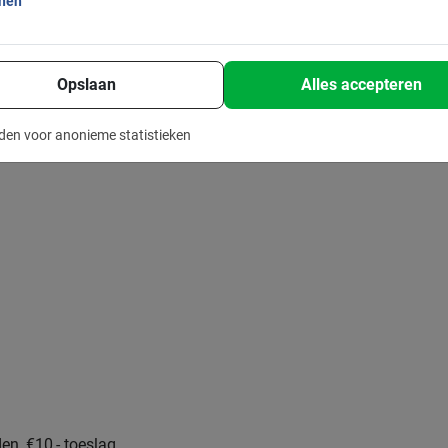
s
onen
Opslaan
Alles accepteren
den voor anonieme statistieken
den, €10,- toeslag