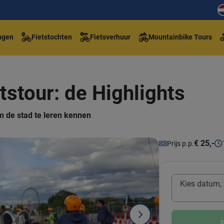
ngen
Fietstochten
Fietsverhuur
Mountainbike Tours
etstour: de Highlights
m de stad te leren kennen
€ 25,-
Prijs p.p.
Kies datum, t