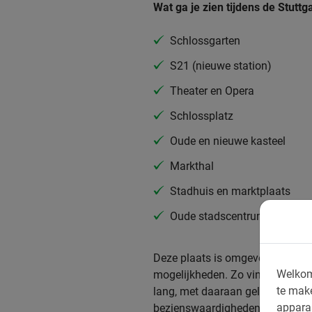
Wat ga je zien tijdens de Stuttg
Schlossgarten
S21 (nieuwe station)
Theater en Opera
Schlossplatz
Oude en nieuwe kasteel
Markthal
Stadhuis en marktplaats
Oude stadscentrum
Deze plaats is omgeven door nat
Welkom
mogelijkheden. Zo vind je hier e
te mak
lang, met daaraan gelegen vele
appara
bezienswaardigheden. Tijdens de