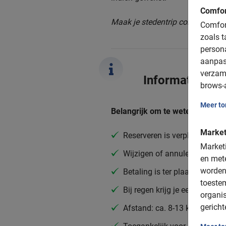
Comfor
Maak je stedentrip compleet met 
Comfort
zoals t
person
aanpas
verzam
Informatie
brows-a
Meer t
Belangrijk om te weten:
Market
Reserveren is verplicht
Marketi
Wijzigen of annuleren is grat
en mete
worden
Betaling is ter plaatse (conta
toeste
Bij regen krijg je een poncho
organis
gericht
Afstand: ca. 8-13 km