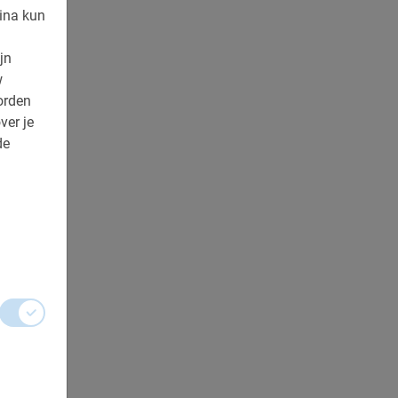
ina kun
jn
w
orden
ver je
de