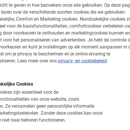
icht te geven in hoe bezoekers onze site gebruiken.
Op deze pag
veer 2 uur tijd mee langs alle mooie plekken.
 lezen over de verschillende soorten cookies die we gebruiken:
 en laat je kennis maken met deze leuke stad
kelijke, Comfort en Marketing cookies.
Noodzakelijke cookies zi
ten. Dit alles natuurlijk op een rustig tempo
eel voor de basisfunctionaliteiten, comfortcookies verbeteren u
an foto’s. Het is geen heuvelvrije stad en
ng door voorkeuren te onthouden en marketingcookies kunnen w
ike te reserveren om het wat ontspannender
t voor het personaliseren van advertenties.
Je hebt de controle o
oeken via de extra opties.
oorkeuren en kunt je instellingen op elk moment aanpassen in 
st om je privacy te beschermen en je online ervaring te
liseren.
Lees meer over ons
privacy- en cookiebeleid
.
tstour nu
kelijke Cookies
 langer en verken de stad van Mercedes-Benz
okies zijn essentieel voor de
 op de fiets! Reserveren doe je veilig en snel
nctionaliteiten van onze website, zoals
Je ontvangt direct een bevestiging met alle
n.
Ze verzamelen geen persoonlijke informatie
ocatie.
Let op:
de minimale deelname is 4, als
arketingdoeleinden.
Zonder deze cookies kan onze
 je gewoon reserveren. Mochten er geen
 niet naar behoren functioneren.
en privé tocht en betaal je voor 4 personen,