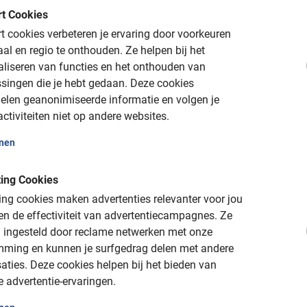
t Cookies
de Stuttgart Fietstour van Baja Bikes!
 cookies verbeteren je ervaring door voorkeuren
aal en regio te onthouden.
Ze helpen bij het
aliseren van functies en het onthouden van
singen die je hebt gedaan.
Deze cookies
elen geanonimiseerde informatie en volgen je
ctiviteiten niet op andere websites.
onen
ing Cookies
ng cookies maken advertenties relevanter voor jou
is
n de effectiviteit van advertentiecampagnes.
Ze
 ingesteld door reclame netwerken met onze
nt)
mming en kunnen je surfgedrag delen met andere
 of mag je gratis verzetten of annuleren
aties.
Deze cookies helpen bij het bieden van
e advertentie-ervaringen.