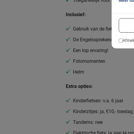
Toegankelijk voor alle fietser
Meer t
Inclusief:
Gebruik van de fiets
De Engelssprekende gids
Afmel
Een top ervaring!
Fotomomenten
Helm
Extra opties:
Kinderfietsen: v.a. 6 jaar
Kinderzitjes: ja, €10,- toeslag
Tandems: nee
Elektrische fiets: ja aan te ra