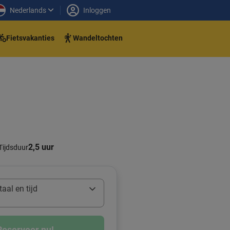
Nederlands
Inloggen
Fietsvakanties
Wandeltochten
2,5 uur
Tijdsduur
aal en tijd
Reserveer nu!