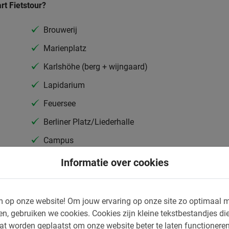
art Fietstour?
Brouwerij
Marienplatz
Karlshöhe (berg + wijngaard)
Lapidarium
Feuersee
Berliner Platz/Liederhalle
Campus
Europees kwartier
Informatie over cookies
uur en het centrum biedt tal van
 op onze website!
Om jouw ervaring op onze site zo optimaal m
en winkelstraat van maar liefst 1200 meter
en, gebruiken we cookies.
Cookies zijn kleine tekstbestandjes die
 musea, parken en andere
at worden geplaatst om onze website beter te laten functionere
 Stuttgart Fietstour neemt de enthousiaste