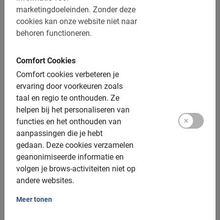
Heel goed
marketingdoeleinden.
Zonder deze
5.0
cookies kan onze website niet naar
behoren functioneren.
Dit is wat onze klanten leuk vinden
Comfort Cookies
Alicante Fietstour: de Highlights
Comfort cookies verbeteren je
ervaring door voorkeuren zoals
Een super gezellige en goede gids!!!
taal en regio te onthouden.
Ze
helpen bij het personaliseren van
functies en het onthouden van
aanpassingen die je hebt
gedaan.
Deze cookies verzamelen
geanonimiseerde informatie en
Ton Stroomer
volgen je brows-activiteiten niet op
19 juni 2026
andere websites.
Meer tonen
Tours in Alicante op de Fiets