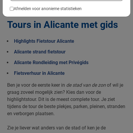
Afmelden voor anonieme statistieken
Tours in Alicante met gids
Highlights Fietstour Alicante
Alicante strand fietstour
Alicante Rondleiding met Privégids
Fietsverhuur in Alicante
Ben je voor de eerste keer in
de stad van de zon
of wil je
graag zoveel mogelijk zien? Kies dan voor de
highlightstour. Dit is de meest complete tour. Je ziet
tijdens de tour de beste plekjes, parken, pleinen, stranden
en verborgen plaatsen.
Zie je liever wat anders van de stad of ken je de