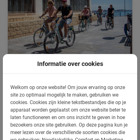
Informatie over cookies
Fietsen huren in Alicante
Liever zelf op pad zonder gids? Dat kan ook. Boek hier je
fietshuur en ontdek Alicante op je eigen tempo.
Welkom op onze website!
Om jouw ervaring op onze
Comfortabele fietsen.
site zo optimaal mogelijk te maken, gebruiken we
4.7
(14)
cookies.
Cookies zijn kleine tekstbestandjes die op je
v.a. € 11,-
apparaat worden geplaatst om onze website beter te
laten functioneren en om ons inzicht te geven in hoe
bezoekers onze site gebruiken.
Op deze pagina kun je
meer lezen over de verschillende soorten cookies die
we gebruiken: Noodzakelijke, Comfort en Marketing