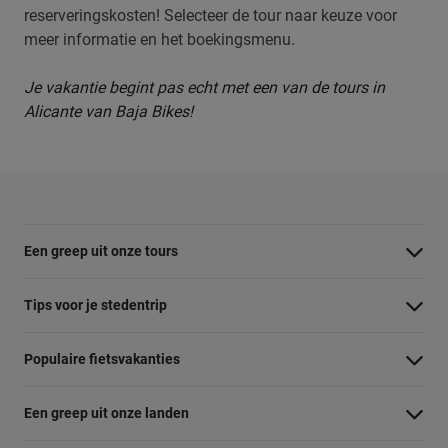
reserveringskosten! Selecteer de tour naar keuze voor
meer informatie en het boekingsmenu.
Je vakantie begint pas echt met een van de tours in
Alicante van Baja Bikes!
Een greep uit onze tours
Barcelona Panorama tour
Tips voor je stedentrip
Dubai Highlights fietstour
Wat te doen in Amsterdam
Populaire fietsvakanties
Dublin fietstour
Wat te doen in Barcelona
Fietsvakantie Duitsland
Kaapstad Township tour
Een greep uit onze landen
Wat te doen in Berlijn
Fietsvakantie Frankrijk
Krakau Highlights fietstour