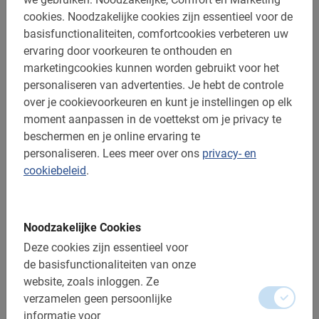
cookies.
Noodzakelijke cookies zijn essentieel voor de
basisfunctionaliteiten, comfortcookies verbeteren uw
ervaring door voorkeuren te onthouden en
marketingcookies kunnen worden gebruikt voor het
personaliseren van advertenties.
Je hebt de controle
over je cookievoorkeuren en kunt je instellingen op elk
moment aanpassen in de voettekst om je privacy te
beschermen en je online ervaring te
personaliseren.
Lees meer over ons
privacy- en
3 uur
cookiebeleid
.
Alicante Strand Fietstour
Verken één van de meest legendarische stranden van
Spanje tijdens deze mooie fietstocht langs de kustlijn van
Noodzakelijke Cookies
Alicante.
5.0
(1)
Deze cookies zijn essentieel voor
€ 35,-
de basisfunctionaliteiten van onze
website, zoals inloggen.
Ze
verzamelen geen persoonlijke
informatie voor