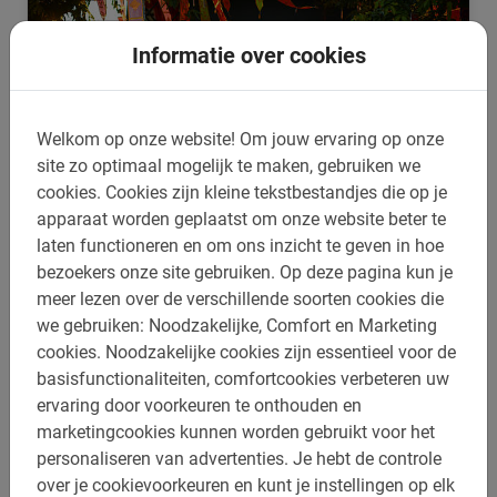
Informatie over cookies
Welkom op onze website!
Om jouw ervaring op onze
site zo optimaal mogelijk te maken, gebruiken we
cookies.
Cookies zijn kleine tekstbestandjes die op je
apparaat worden geplaatst om onze website beter te
laten functioneren en om ons inzicht te geven in hoe
bezoekers onze site gebruiken.
Op deze pagina kun je
3 uur
meer lezen over de verschillende soorten cookies die
Bangkok Fietstocht By Night
we gebruiken: Noodzakelijke, Comfort en Marketing
Laat je verrassen door the city by night tijdens deze tour.
cookies.
Noodzakelijke cookies zijn essentieel voor de
Fiets in de avond op een rustige manier langs de highlights.
basisfunctionaliteiten, comfortcookies verbeteren uw
ervaring door voorkeuren te onthouden en
4.7
(11)
marketingcookies kunnen worden gebruikt voor het
฿ 1550,-
personaliseren van advertenties.
Je hebt de controle
over je cookievoorkeuren en kunt je instellingen op elk