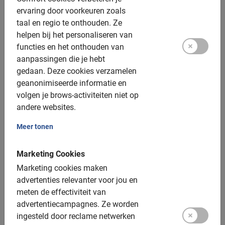
ervaring door voorkeuren zoals
taal en regio te onthouden.
Ze
Lokale gidsen in Bangkok
helpen bij het personaliseren van
Veilig, informatief en sportief
functies en het onthouden van
De beste tours sinds 2005
aanpassingen die je hebt
Boek vandaag online, betaal op locatie
gedaan.
Deze cookies verzamelen
geanonimiseerde informatie en
volgen je brows-activiteiten niet op
andere websites.
Tours in Bangkok met
Meer tonen
lokale gids
Marketing Cookies
Marketing cookies maken
Met onze
tours in Bangkok
ontdek je alles over het échte
advertenties relevanter voor jou en
Bangkok. Met een lokale gids kom je in gebieden die
meten de effectiviteit van
ontoegankelijk zijn voor het drukke verkeer. Ga mee met
advertentiecampagnes.
Ze worden
onze tour in Bangkok en fiets op kleine weggetjes, in
ingesteld door reclame netwerken
bijzondere steegjes, langs een van de vele marktjes en