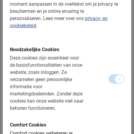
moment aanpassen in de voettekst om je privacy te
beschermen en je online ervaring te
Heel goed
5.0
personaliseren.
Lees meer over ons
privacy- en
cookiebeleid
.
Dit is wat onze klanten leuk vinden
Noodzakelijke Cookies
Bangkok Fietstocht By Night
Deze cookies zijn essentieel voor
We hebben het erg naar onze zin gehad,
de basisfunctionaliteiten van onze
nogmaals bedankt.
website, zoals inloggen.
Ze
verzamelen geen persoonlijke
informatie voor
marketingdoeleinden.
Zonder deze
cookies kan onze website niet naar
Anton De boer
behoren functioneren.
10 mei 2026
Comfort Cookies
Comfort cookies verbeteren je