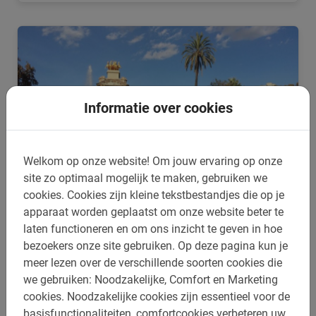
Informatie over cookies
Welkom op onze website!
Om jouw ervaring op onze
site zo optimaal mogelijk te maken, gebruiken we
cookies.
Cookies zijn kleine tekstbestandjes die op je
apparaat worden geplaatst om onze website beter te
3 uur
laten functioneren en om ons inzicht te geven in hoe
Studentenfietstour Barcelona
bezoekers onze site gebruiken.
Op deze pagina kun je
De ideale tour in Barcelona voor schoolgroepen. Speciale
meer lezen over de verschillende soorten cookies die
groepskorting en docenten zijn gratis. De leukste en
we gebruiken: Noodzakelijke, Comfort en Marketing
leerzaamste tour.
cookies.
Noodzakelijke cookies zijn essentieel voor de
€ 26,-
basisfunctionaliteiten, comfortcookies verbeteren uw