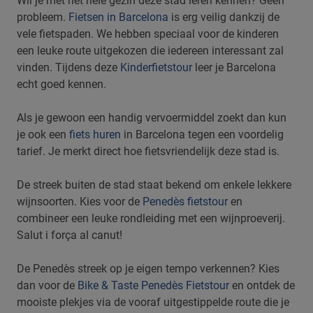
Wil je met het hele gezin deze stad leren kennen? Geen
probleem.
Fietsen in Barcelona
is erg veilig dankzij de
vele fietspaden. We hebben speciaal voor de kinderen
een leuke route uitgekozen die iedereen interessant zal
vinden. Tijdens deze
Kinderfietstour
leer je Barcelona
echt goed kennen.
Als je gewoon een handig vervoermiddel zoekt dan kun
je ook een
fiets huren
in Barcelona tegen een voordelig
tarief. Je merkt direct hoe fietsvriendelijk deze stad is.
De streek buiten de stad staat bekend om enkele lekkere
wijnsoorten. Kies voor de
Penedès fietstour
en
combineer een leuke rondleiding met een wijnproeverij.
Salut i força al canut!
De Penedès streek op je eigen tempo verkennen? Kies
dan voor de
Bike & Taste Penedès Fietstour
en ontdek de
mooiste plekjes via de vooraf uitgestippelde route die je