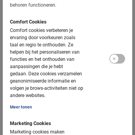
heerlijke wijn of cava proeverij.
4.9
(7)
behoren functioneren.
€ 35,-
Comfort Cookies
Comfort cookies verbeteren je
ervaring door voorkeuren zoals
taal en regio te onthouden.
Ze
helpen bij het personaliseren van
functies en het onthouden van
aanpassingen die je hebt
gedaan.
Deze cookies verzamelen
geanonimiseerde informatie en
volgen je brows-activiteiten niet op
andere websites.
Meer tonen
Fietsverhuur in Barcelona
Je eigen tempo en route bepalen? Geen punt. Los van de
Marketing Cookies
tours in Barcelona kun je hier natuurlijk ook terecht voor
fietsverhuur.
Marketing cookies maken