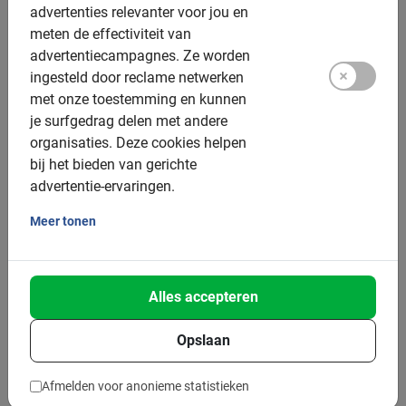
advertenties relevanter voor jou en
4.3
(3)
meten de effectiviteit van
v.a. € 8,-
advertentiecampagnes.
Ze worden
ingesteld door reclame netwerken
met onze toestemming en kunnen
je surfgedrag delen met andere
Heel goed
5.0
organisaties.
Deze cookies helpen
bij het bieden van gerichte
advertentie-ervaringen.
Dit is wat onze klanten leuk vinden
Meer tonen
Barcelona Wijnproeverij: Fietsexcursie
in de Penedès
Albert is een fantastische gids en het is
Alles accepteren
een geweldige tour.
Opslaan
Afmelden voor anonieme statistieken