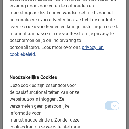
ervaring door voorkeuren te onthouden en
marketingcookies kunnen worden gebruikt voor het
personaliseren van advertenties.
Je hebt de controle
over je cookievoorkeuren en kunt je instellingen op elk
moment aanpassen in de voettekst om je privacy te
beschermen en je online ervaring te
personaliseren.
Lees meer over ons
privacy- en
cookiebeleid
.
Noodzakelijke Cookies
Deze cookies zijn essentieel voor
de basisfunctionaliteiten van onze
4 uur
website, zoals inloggen.
Ze
Bike & Taste Penedès Fietstour (Zelf
verzamelen geen persoonlijke
begeleid)
informatie voor
marketingdoeleinden.
Zonder deze
Ontdek de Penedès wijnstreek op je eigen tempo en volg de
cookies kan onze website niet naar
gedownloade route. Onderweg maak je een stop voor een