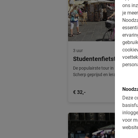
ons inz
je meer
Noodza
essenti
ervari
gebruik
cookiev
3 uur
voettek
Studentenfietstour Flo
persona
De populairste tour in Florence v
Scherp geprijsd en leraren fietsen 
Noodza
€ 32,-
Deze co
basisfu
inlogge
voor m
website