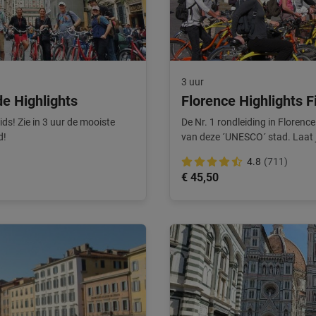
3 uur
de Highlights
Florence Highlights F
ds! Zie in 3 uur de mooiste
De Nr. 1 rondleiding in Florence
d!
van deze ´UNESCO´ stad. Laat j
4.8
(711)
€ 45,50