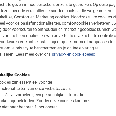
icht te geven in hoe bezoekers onze site gebruiken.
Op deze pag
 lezen over de verschillende soorten cookies die we gebruiken:
kelijke, Comfort en Marketing cookies.
Noodzakelijke cookies zi
eel voor de basisfunctionaliteiten, comfortcookies verbeteren u
ng door voorkeuren te onthouden en marketingcookies kunnen w
t voor het personaliseren van advertenties.
Je hebt de controle o
oorkeuren en kunt je instellingen op elk moment aanpassen in 
2,5 uur
st om je privacy te beschermen en je online ervaring te
rence
Toscane Omgeving Ex
liseren.
Lees meer over ons
privacy- en cookiebeleid
.
oor schoolgroepen en studenten.
Een prachtige tour in Florence
gratis mee. Educatief & leuk!
Maak kennis met lokale product
5.0
(6)
kelijke Cookies
€ 53,-
okies zijn essentieel voor de
nctionaliteiten van onze website, zoals
n.
Ze verzamelen geen persoonlijke informatie
arketingdoeleinden.
Zonder deze cookies kan onze
Heel goed
 niet naar behoren functioneren.