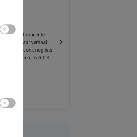
uk vinden
e
t. Goed geïnformeerde
ge manier haar verhaal
 tour zou ik ook nog iets
it willen horen, over het
 2005