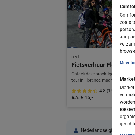
Comfor
Comfort
zoals t
person
aanpas
verzam
brows-a
n.v.t
Meer t
Fietsverhuur Florence
Ontdek deze prachtige stad op ei
Market
tour in Florence, maar huur een fiets
vrijheid.
Marketi
4.8
(15)
en mete
V.a. € 15,-
worden
toeste
organis
gericht
Nederlandse gidsen in Fl