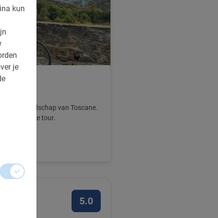
ina kun
jn
w
orden
ver je
de
cursie
 door het landschap van Toscane.
en tijdens de tour.
5.0