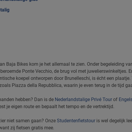
talig
an Baja Bikes kom je het allemaal te zien. Onder begeleiding va
de beroemde Ponte Vecchio, de brug vol met juwelierswinkeltjes. 
tische koepel ontworpen door Brunelleschi, is écht een plaatje. 
oals Piazza della Repubblica, waarin je even terug in de tijd gaa
in handen hebben? Dan is de
Nederlandstalige Privé Tour
of
Engels
est je eigen route en bepaalt het tempo en de vertrektijd.
ezier niet samen gaan? Onze
Studentenfietstour
is wel degelijk l
ant zij fietsen gratis mee.