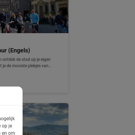
our (Engels)
n ontdek de stad op je eigen
t je de mooiste plekjes van
ogelijk
 op je
n en om