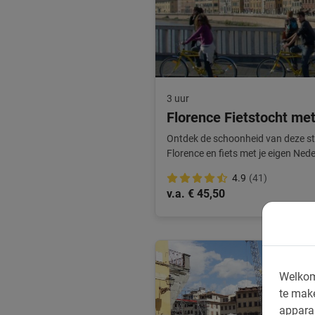
3 uur
Florence Fietstocht met
Ontdek de schoonheid van deze stad
Florence en fiets met je eigen Ned
reisgezelschap.
4.9
(41)
v.a. € 45,50
Welkom
te mak
appara