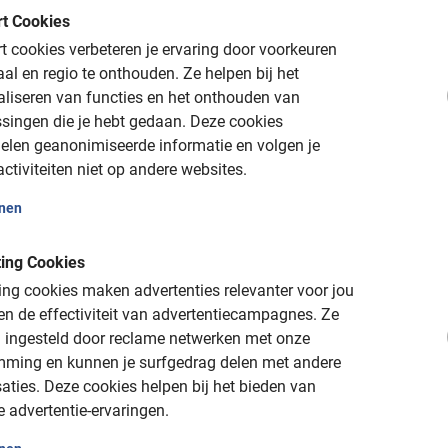
t Cookies
Dit is wat onze klanten le
 cookies verbeteren je ervaring door voorkeuren
aal en regio te onthouden.
Ze helpen bij het
Fietsverhuur Florenc
aliseren van functies en het onthouden van
Informatief. Mooie ri
singen die je hebt gedaan.
Deze cookies
gids die op een pretti
elen geanonimiseerde informatie en volgen je
deed. Bij een volgende
ctiviteiten niet op andere websites.
meer over de actualite
onen
Florence van nu.
gen gelegenheid en doe geen
ing Cookies
. Dit is flexibel en je hebt alle
ng cookies maken advertenties relevanter voor jou
Michel Jehae
n de effectiviteit van advertentiecampagnes.
Ze
13 augustus 2023
 ingesteld door reclame netwerken met onze
mming en kunnen je surfgedrag delen met andere
aties.
Deze cookies helpen bij het bieden van
e advertentie-ervaringen.
orence
Veilig, informatief en sportief
De beste tours sinds