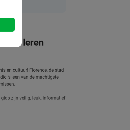
ad te leren
s en cultuur! Florence, de stad
edici’s, een van de machtigste
 missen.
ids zijn veilig, leuk, informatief