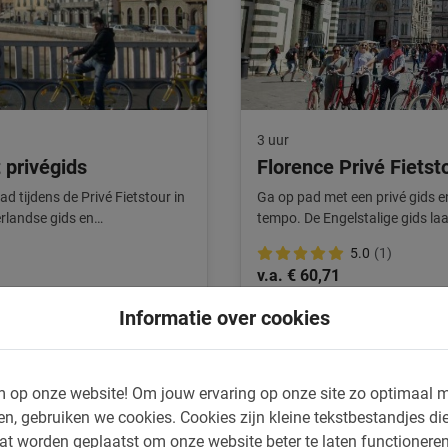
3 uur
 privégids
Florence Privé Fietst
 tijdens de Privé Fietstour in
Ga op pad met een privé gids e
erlandse gids en
tempo. De Engelstalige gids laa
Florence zien.
5.0
(1)
v.a. € 60,71
Informatie over cookies
 op onze website!
Om jouw ervaring op onze site zo optimaal m
en, gebruiken we cookies.
Cookies zijn kleine tekstbestandjes die
at worden geplaatst om onze website beter te laten functionere