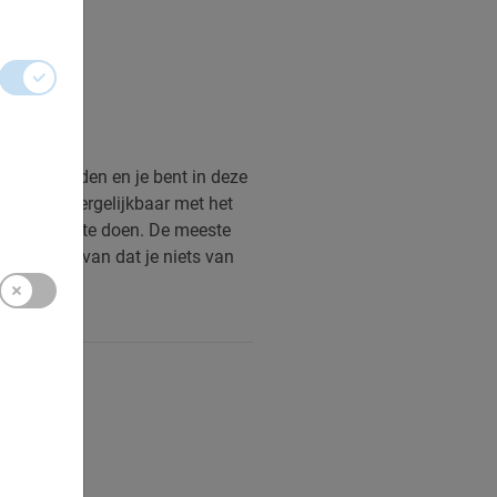
uurtjes rijden en je bent in deze
 stad is vergelijkbaar met het
ijd wel wat te doen. De meeste
je er zeker van dat je niets van