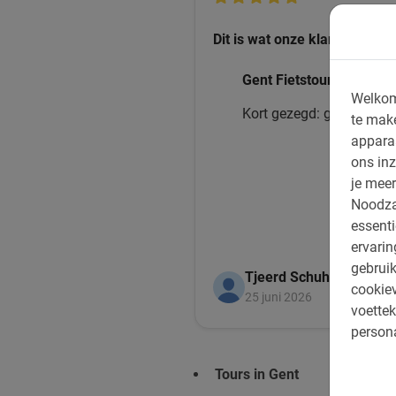
Dit is wat onze klanten leuk 
Gent Fietstour
Welkom
Kort gezegd: geweldig!
te mak
appara
ons inz
je meer
Noodza
essenti
ervari
gebruik
Tjeerd Schuhmacher
cookiev
25 juni 2026
voettek
persona
Tours in Gent