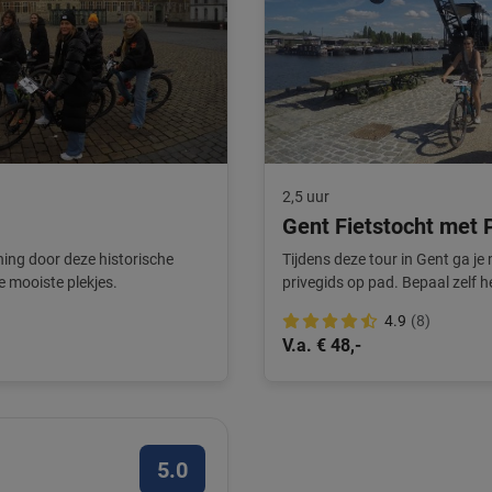
2,5 uur
Gent Fietstocht met 
ning door deze historische
Tijdens deze tour in Gent ga je
de mooiste plekjes.
privegids op pad. Bepaal zelf h
excursie!
4.9
(8)
V.a. € 48,-
5.0