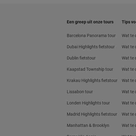
Een greep uit onze tours
Tips vo
Barcelona Panorama tour
Wat te
Dubai Highlights fietstour
Wat te 
Dublin fietstour
Wat te d
Kaapstad Township tour
Wat te 
Krakau Highlights fietstour
Wat te 
Lissabon tour
Wat te 
Londen Highlights tour
Wat te 
Madrid Highlights fietstour
Wat te 
Manhattan & Brooklyn
Wat te 