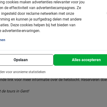
ng cookies maken advertenties relevanter voor jou
s
n de effectiviteit van advertentiecampagnes.
Ze
t om met de fiets te verkennen. Het is een kleine en compacte, ma
 ingesteld door reclame netwerken met onze
n. Tijdens de tours in Gent ga je met een echte local op stap en 
mming en kunnen je surfgedrag delen met andere
 kan je daarom op een veilige en leuke manier rondleiden. Na de f
aties.
Deze cookies helpen bij het bieden van
 geeft je de leukste tips, zodat je verblijf nog leuker wordt en ui
e advertentie-ervaringen.
onen
Opslaan
Alles accepteren
ours in Gent
den voor anonieme statistieken
e bruisende stad op de leukste manier. Kies voor één van de tou
de link voor meer informatie over de fietstocht. Reserveren doe j
de tours in Gent!