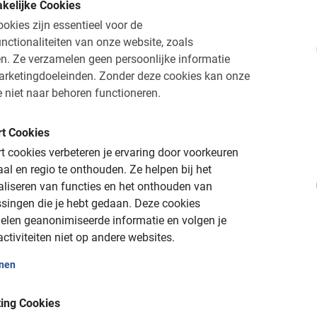
kelijke Cookies
okies zijn essentieel voor de
nctionaliteiten van onze website, zoals
n.
Ze verzamelen geen persoonlijke informatie
arketingdoeleinden.
Zonder deze cookies kan onze
 niet naar behoren functioneren.
 compleet met één van de
tours in Gent
van Baja Bikes. Een paar 
t is de ideale bestemming voor een weekendje weg. Deze prachtige
t Cookies
levendiger. Het is een echte studentenstad en daardoor is er alt
 cookies verbeteren je ervaring door voorkeuren
ten liggen bij elkaar, maar als je kiest voor een fietstocht, ben 
aal en regio te onthouden.
Ze helpen bij het
aliseren van functies en het onthouden van
singen die je hebt gedaan.
Deze cookies
elen geanonimiseerde informatie en volgen je
ctiviteiten niet op andere websites.
DOEN!
onen
ing Cookies