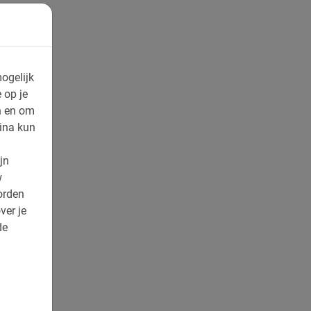
ogelijk
 op je
n en om
ina kun
jn
w
orden
ver je
de