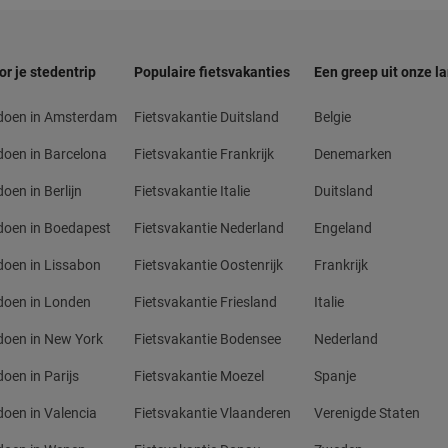
or je stedentrip
Populaire fietsvakanties
Een greep uit onze l
 doen in Amsterdam
Fietsvakantie Duitsland
Belgie
doen in Barcelona
Fietsvakantie Frankrijk
Denemarken
oen in Berlijn
Fietsvakantie Italie
Duitsland
doen in Boedapest
Fietsvakantie Nederland
Engeland
doen in Lissabon
Fietsvakantie Oostenrijk
Frankrijk
doen in Londen
Fietsvakantie Friesland
Italie
doen in New York
Fietsvakantie Bodensee
Nederland
doen in Parijs
Fietsvakantie Moezel
Spanje
doen in Valencia
Fietsvakantie Vlaanderen
Verenigde Staten