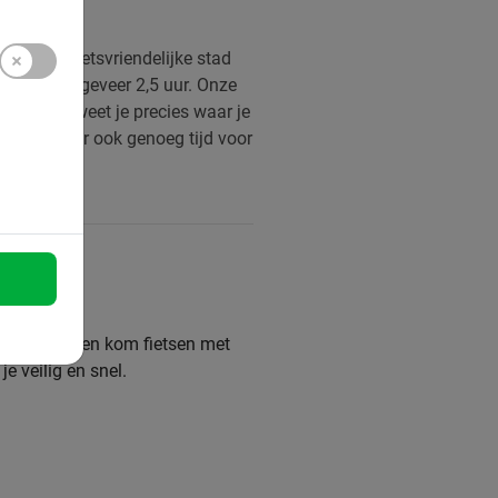
ar zeker fietsvriendelijke stad
fiets je ongeveer 2,5 uur. Onze
ietstocht weet je precies waar je
teraard is er ook genoeg tijd voor
rs in Gent en kom fietsen met
e veilig en snel.