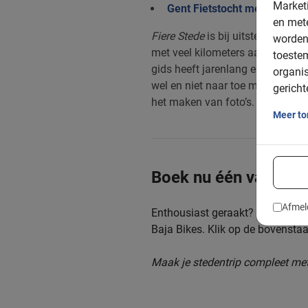
Marketi
Gent Fietstocht met privegid
en mete
Fiere Stede
is bij uitstek geschik
worden
met veel kilometers aan fietspade
toeste
gids heeft jarenlang ervaring en
organis
wel en niet naar toe moet. De gids
gericht
het maken van foto’s.
Meer t
Boek nu één van de t
Afmel
Enthousiast geraakt? Bezoek dez
Baja Bikes. Klik op de bovenstaan
Maak je stedentrip compleet met 