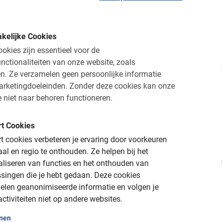
Istanbul Fietstour: de
Leuke interactie met d
kelijke Cookies
we maar met z’n 2-en 
okies zijn essentieel voor de
heeft laten doorgaan
nctionaliteiten van onze website, zoals
enorm!
n.
Ze verzamelen geen persoonlijke informatie
 Fietstour
arketingdoeleinden.
Zonder deze cookies kan onze
 niet naar behoren functioneren.
dens deze tour in Istanbul.
l met een eigen privégids!
Titia Wouters
t Cookies
1 juli 2026
 cookies verbeteren je ervaring door voorkeuren
aal en regio te onthouden.
Ze helpen bij het
aliseren van functies en het onthouden van
singen die je hebt gedaan.
Deze cookies
elen geanonimiseerde informatie en volgen je
tanbul
Veilig, informatief en sportief
De beste tours sinds 
ctiviteiten niet op andere websites.
onen