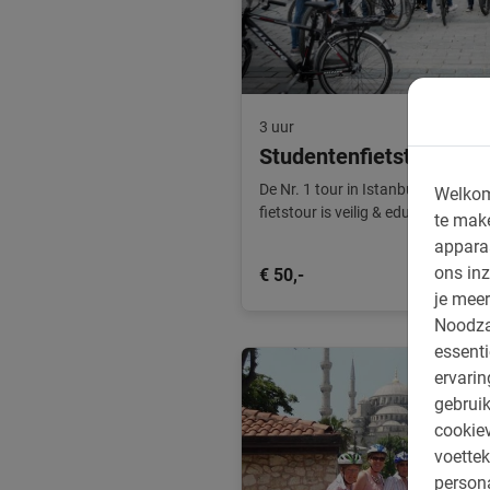
3 uur
Studentenfietstour Ista
De Nr. 1 tour in Istanbul speciaal
Welkom
fietstour is veilig & educatief en b
te mak
appara
ons inz
€ 50,-
je meer
Noodza
essenti
ervari
gebruik
cookiev
voettek
persona