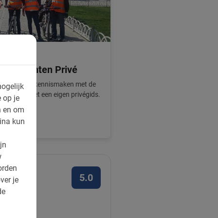
Hoogtepunten Privé
bul als je wilt kennismaken met de
ogelijk
ep. Fiets met een eigen privégids.
 op je
n en om
ina kun
jn
w
orden
5.0
ver je
de
uk vinden