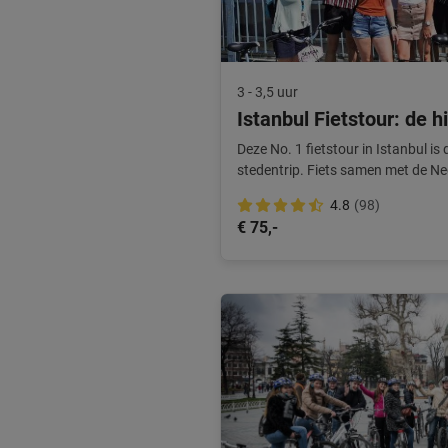
3 - 3,5 uur
Istanbul Fietstour: de h
Deze No. 1 fietstour in Istanbul is 
stedentrip. Fiets samen met de Ned
langs dé highlights.
4.8
(98)
€ 75,-