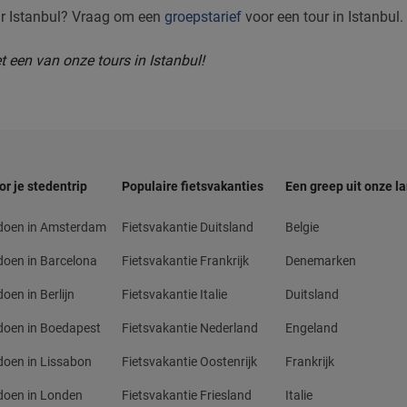
ar Istanbul? Vraag om een
groepstarief
voor een tour in Istanbul.
t een van onze tours in Istanbul!
or je stedentrip
Populaire fietsvakanties
Een greep uit onze l
 doen in Amsterdam
Fietsvakantie Duitsland
Belgie
doen in Barcelona
Fietsvakantie Frankrijk
Denemarken
oen in Berlijn
Fietsvakantie Italie
Duitsland
doen in Boedapest
Fietsvakantie Nederland
Engeland
doen in Lissabon
Fietsvakantie Oostenrijk
Frankrijk
doen in Londen
Fietsvakantie Friesland
Italie