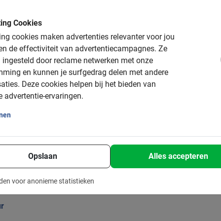
ing Cookies
l met gids
ng cookies maken advertenties relevanter voor jou
n de effectiviteit van advertentiecampagnes.
Ze
 ingesteld door reclame netwerken met onze
geleid door een
Nederlandstalige gids
.
mming en kunnen je surfgedrag delen met andere
aties.
Deze cookies helpen bij het bieden van
est gewaardeerde tours in Istanbul, dus we nemen je mee naar d
e advertentie-ervaringen.
ronder voor meer informatie over onze tours. Onze excursies met g
hikt voor iedereen.
onen
Opslaan
Alles accepteren
den voor anonieme statistieken
ur