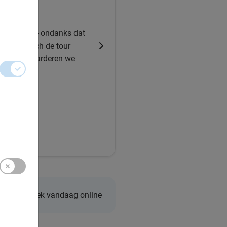
 highlights
e gids die - ondanks dat
waren - tōch de tour
. En dat waarderen we
2005
Boek vandaag online