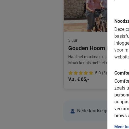
Noodza
Deze co
basisfu
3 uur
inlogge
Gouden Hoorn Privégids
voor m
website
Haal het maximale uit je bezoek tij
Maak kennis met het echte Istanbu
Bijzonder!
Comfor
5.0
(5)
V.a. € 85,-
Comfort
zoals t
person
aanpas
verzam
Nederlandse gidsen in Is
brows-a
Meer t