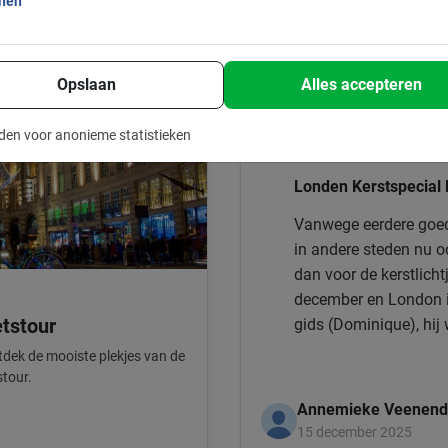
onen
Heel goed
Opslaan
Alles accepteren
den voor anonieme statistieken
Dit is wat onze klanten le
Londen Kerstspecial 
Vanwege eerdere goed
in andere steden nu o
dan voor de kerstlicht
december en London is in
etstour
gids (Dominique), hij w
lekkere muziek aan en 
tdek de mooiste plekjes van de
door het verkeer en de me
stour.
om op deze manier Lo
Annemieke Veenend
15 december 2025