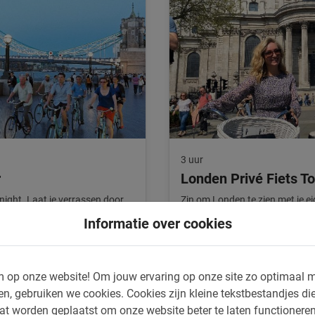
3 uur
r
Londen Privé Fiets To
ight. Laat je verrassen door
Zin om Londen te zien met je e
 deze tour in Londen.
privé tour in Londen. Een onver
Informatie over cookies
4.9
(8)
v.a. £ 45,-
 op onze website!
Om jouw ervaring op onze site zo optimaal m
en, gebruiken we cookies.
Cookies zijn kleine tekstbestandjes die
at worden geplaatst om onze website beter te laten functionere