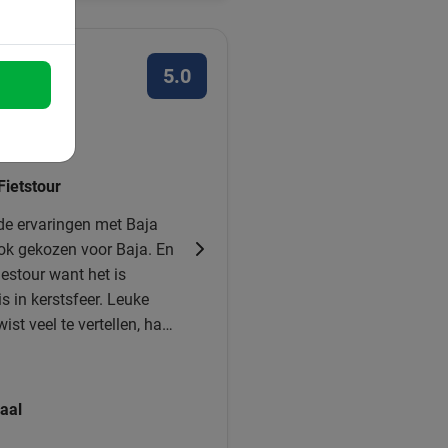
5.0
uk vinden
Fietstour
e ervaringen met Baja
ok gekozen voor Baja. En
jestour want het is
 kerstsfeer. Leuke
ist veel te vertellen, had
dirigeerde ons veilig
nsenmassa. Erg leuk
ndon te beleven!
aal