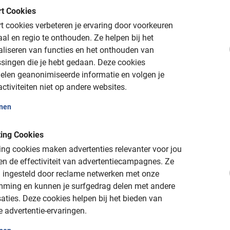
t Cookies
 cookies verbeteren je ervaring door voorkeuren
aal en regio te onthouden.
Ze helpen bij het
aliseren van functies en het onthouden van
singen die je hebt gedaan.
Deze cookies
elen geanonimiseerde informatie en volgen je
ctiviteiten niet op andere websites.
onen
ing Cookies
2 uur
ng cookies maken advertenties relevanter voor jou
Londen Stadswandel
n de effectiviteit van advertentiecampagnes.
Ze
annende uitstap. Deze
Naast de fietstours in Londen
 ingesteld door reclame netwerken met onze
 locatie voor een fietstocht.
wandeltour. Ontdek de leuke 
mming en kunnen je surfgedrag delen met andere
pleintjes.
aties.
Deze cookies helpen bij het bieden van
e advertentie-ervaringen.
V.a. £ 19,50