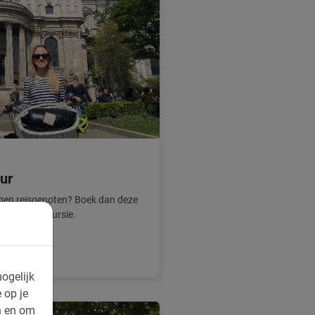
ur
igen reisgenoten? Boek dan deze
getelijke excursie.
ogelijk
 op je
n en om