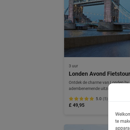
3 uur
Londen Avond Fietstou
Ontdek de charme van Londen by n
adembenemende uitzichten tijdens
5.0
(5)
£ 49,95
Welkom
te mak
appara