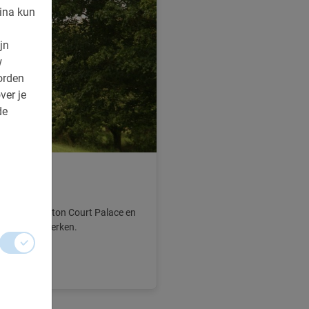
ina kun
jn
w
orden
ver je
de
tour
rein van Hampton Court Palace en
illende tijdperken.