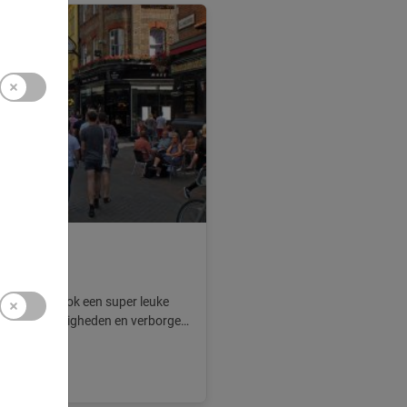
ing
 hebben we ook een super leuke
bezienswaardigheden en verborgen