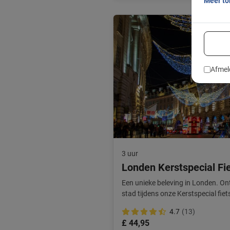
Meer t
Afmel
3 uur
Londen Kerstspecial Fi
Een unieke beleving in Londen. On
stad tijdens onze Kerstspecial fiet
4.7
(13)
£ 44,95