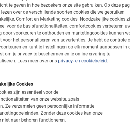
icht te geven in hoe bezoekers onze site gebruiken.
Op deze pag
 lezen over de verschillende soorten cookies die we gebruiken:
kelijke, Comfort en Marketing cookies.
Noodzakelijke cookies zi
eel voor de basisfunctionaliteiten, comfortcookies verbeteren u
ng door voorkeuren te onthouden en marketingcookies kunnen w
t voor het personaliseren van advertenties.
Je hebt de controle o
oorkeuren en kunt je instellingen op elk moment aanpassen in 
st om je privacy te beschermen en je online ervaring te
liseren.
Lees meer over ons
privacy- en cookiebeleid
.
3 uur
den
Hampton Court Fiets
kelijke Cookies
ste tour in Londen. Educatief,
Fiets door het historische ter
okies zijn essentieel voor de
tarief en docenten gratis.
ga op een avontuur door versch
nctionaliteiten van onze website, zoals
n.
Ze verzamelen geen persoonlijke informatie
£ 35,-
arketingdoeleinden.
Zonder deze cookies kan onze
 niet naar behoren functioneren.