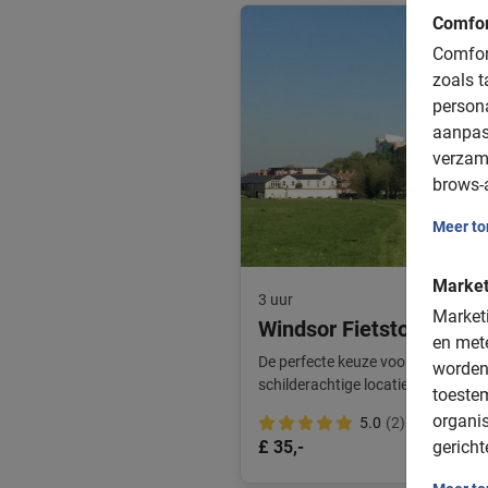
Comfor
Comfort
zoals t
person
aanpas
verzam
brows-a
Meer t
Market
3 uur
Marketi
Windsor Fietstour
en mete
De perfecte keuze voor een ontsp
worden
schilderachtige locatie is de ideale
toeste
organis
5.0
(2)
gericht
£ 35,-