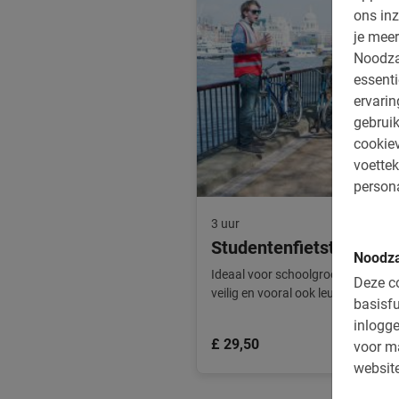
ons inz
je meer
Noodza
essenti
ervari
gebruik
cookiev
voettek
persona
3 uur
Studentenfietstour Lon
Noodza
Ideaal voor schoolgroepen, de leuk
Deze co
veilig en vooral ook leuk! Speciaal 
basisfu
inlogge
£ 29,50
voor m
website