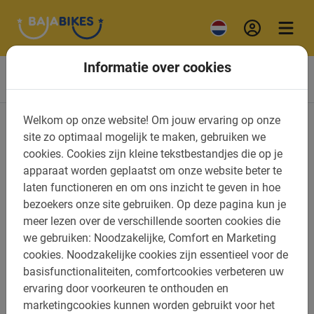
Informatie over cookies
Welkom op onze website!
Om jouw ervaring op onze
Ontdek de stad met
site zo optimaal mogelijk te maken, gebruiken we
cookies.
Cookies zijn kleine tekstbestandjes die op je
onze tours in Malaga
apparaat worden geplaatst om onze website beter te
laten functioneren en om ons inzicht te geven in hoe
bezoekers onze site gebruiken.
Op deze pagina kun je
Lekker fietsen in Zuid-Spanje
meer lezen over de verschillende soorten cookies die
we gebruiken: Noodzakelijke, Comfort en Marketing
Ga je binnenkort op stedentrip en wil je graag zoveel
cookies.
Noodzakelijke cookies zijn essentieel voor de
mogelijk van de stad zien? Kies dan een van onze
tours
basisfunctionaliteiten, comfortcookies verbeteren uw
in Malaga
. Onze ervaring leert dat elk type stedentripper
ervaring door voorkeuren te onthouden en
zijn eigen behoeften heeft. Vandaar het gevarieerde
marketingcookies kunnen worden gebruikt voor het