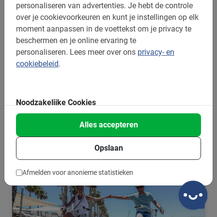
aanbod van deze populaire Tours in Malaga. Ontdek alle
personaliseren van advertenties.
Je hebt de controle
must-sees in slechts 3 uur tijd tijdens de
Highlights
over je cookievoorkeuren en kunt je instellingen op elk
Fietstour
.
moment aanpassen in de voettekst om je privacy te
beschermen en je online ervaring te
Wil je naast het oude centrum het oude vissersdorp
personaliseren.
Lees meer over ons
privacy- en
Pedregalejo en meer zien? Overweeg dan de
E-bike Tour
.
cookiebeleid
.
Juist geïnteresseerd in de omgeving van Malaga? De
E-
MTB Tour
is perfect voor jou!
Noodzakelijke Cookies
Deze cookies zijn essentieel voor
Alles accepteren
de basisfunctionaliteiten van onze
Fietstours in Malaga
website, zoals inloggen.
Ze
Opslaan
verzamelen geen persoonlijke
informatie voor
Afmelden voor anonieme statistieken
marketingdoeleinden.
Zonder deze
cookies kan onze website niet naar
behoren functioneren.