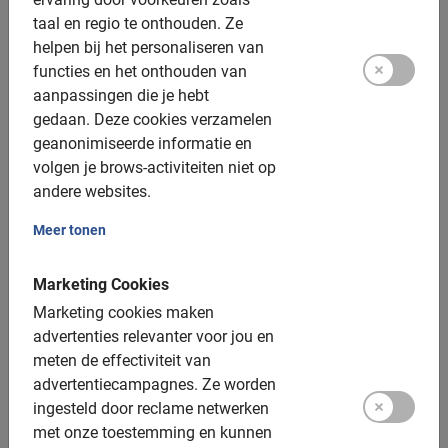
taal en regio te onthouden.
Ze
Heel goed
helpen bij het personaliseren van
5.0
functies en het onthouden van
aanpassingen die je hebt
gedaan.
Deze cookies verzamelen
Dit is wat onze klanten leuk vinden
geanonimiseerde informatie en
Malaga Fietstour
volgen je brows-activiteiten niet op
andere websites.
Het was een mooie tour. Veel gezien van
de stad en goede en duidelijke
Meer tonen
begeleiding met veel kennis van de stad
Marketing Cookies
Marketing cookies maken
advertenties relevanter voor jou en
meten de effectiviteit van
M.J.H. Maathuis-Elferink
advertentiecampagnes.
28 juli 2026
Ze worden
ingesteld door reclame netwerken
met onze toestemming en kunnen