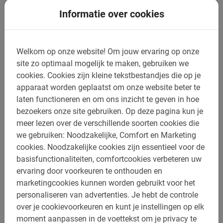
Informatie over cookies
Welkom op onze website!
Om jouw ervaring op onze
site zo optimaal mogelijk te maken, gebruiken we
cookies.
Cookies zijn kleine tekstbestandjes die op je
apparaat worden geplaatst om onze website beter te
laten functioneren en om ons inzicht te geven in hoe
bezoekers onze site gebruiken.
Op deze pagina kun je
3 uur
meer lezen over de verschillende soorten cookies die
Malaga E-MTB Tour
we gebruiken: Noodzakelijke, Comfort en Marketing
Verken de omgeving van Malaga op een e-bike. Ontdek een
cookies.
Noodzakelijke cookies zijn essentieel voor de
kant van Malaga die je niet verwacht! Fietsen langs de
basisfunctionaliteiten, comfortcookies verbeteren uw
prachtige natuur.
ervaring door voorkeuren te onthouden en
4.9
(14)
€ 66,-
marketingcookies kunnen worden gebruikt voor het
personaliseren van advertenties.
Je hebt de controle
over je cookievoorkeuren en kunt je instellingen op elk
moment aanpassen in de voettekst om je privacy te