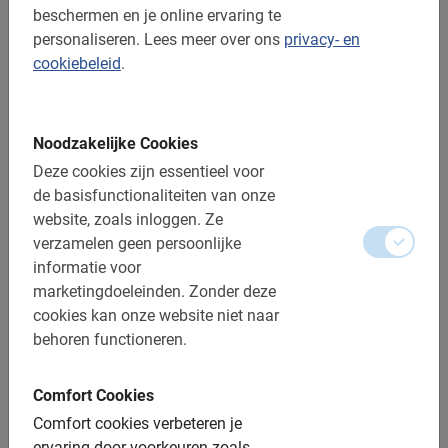
beschermen en je online ervaring te
personaliseren.
Lees meer over ons
privacy- en
cookiebeleid
.
Noodzakelijke Cookies
Deze cookies zijn essentieel voor
de basisfunctionaliteiten van onze
website, zoals inloggen.
Ze
verzamelen geen persoonlijke
3 uur
informatie voor
Malaga E-bike Tour
marketingdoeleinden.
Zonder deze
Ontdek het oude centrum, Castillo de Gibralfaro, het oude
cookies kan onze website niet naar
vissersdorp Pedregalejo en nog veel meer op een e-bike!
behoren functioneren.
Fiets op een relaxed tempo.
4.8
(289)
€ 42,50
Comfort Cookies
Comfort cookies verbeteren je
ervaring door voorkeuren zoals