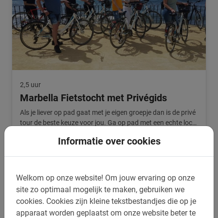
2,5 uur
Marbella Fietstocht met Privégids
Als je liever op pad gaat met je eigen groepje dan is de privé
tour de beste keuze voor jou. Ga op pad met een echte local
en verken de stad.
Informatie over cookies
5.0
(2)
V.a. € 29,50
Welkom op onze website!
Om jouw ervaring op onze
site zo optimaal mogelijk te maken, gebruiken we
cookies.
Cookies zijn kleine tekstbestandjes die op je
apparaat worden geplaatst om onze website beter te