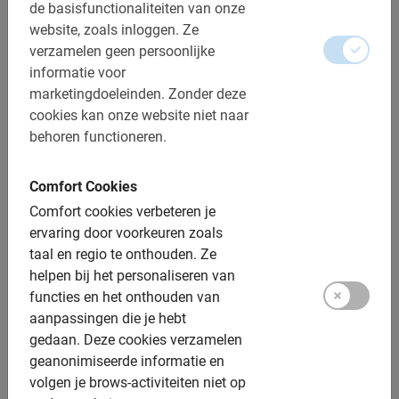
de basisfunctionaliteiten van onze
website, zoals inloggen.
Ze
verzamelen geen persoonlijke
Dit is wat onze klanten leuk vinden
informatie voor
marketingdoeleinden.
Zonder deze
Marbella Fietstour: de Highlights
cookies kan onze website niet naar
Zeer vriendelijke gids, leuke tour.
behoren functioneren.
Comfort Cookies
Comfort cookies verbeteren je
ervaring door voorkeuren zoals
taal en regio te onthouden.
Ze
Marieke Tieben
helpen bij het personaliseren van
29 april 2026
functies en het onthouden van
aanpassingen die je hebt
gedaan.
Deze cookies verzamelen
geanonimiseerde informatie en
Tours in Marbella
volgen je brows-activiteiten niet op