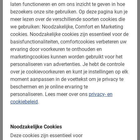
laten functioneren en om ons inzicht te geven in hoe
bezoekers onze site gebruiken.
Op deze pagina kun je
meer lezen over de verschillende soorten cookies die
we gebruiken: Noodzakelijke, Comfort en Marketing
cookies.
Noodzakelijke cookies zijn essentieel voor de
basisfunctionaliteiten, comfortcookies verbeteren uw
ervaring door voorkeuren te onthouden en
marketingcookies kunnen worden gebruikt voor het
Fietsen huren in Marbella
personaliseren van advertenties.
Je hebt de controle
over je cookievoorkeuren en kunt je instellingen op elk
Kies voor losse fietsverhuur en ontdek Marbella op je eigen
moment aanpassen in de voettekst om je privacy te
tempo. Ideaal om de stad te ontdekken.
beschermen en je online ervaring te
personaliseren.
Lees meer over ons
privacy- en
4.6
(22)
cookiebeleid
.
V.a. € 5,-
Noodzakelijke Cookies
Deze cookies zijn essentieel voor
Heel goed
5.0