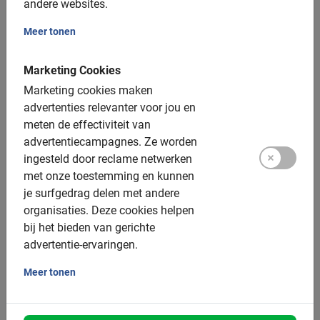
Voor jong en oud
andere websites.
Engelstalige gids
Meer tonen
E-bikes beschikbaar
Marketing Cookies
Onvergetelijke excursie
Marketing cookies maken
Kies voor één van onze
tours in Marbella
. Lekker op
advertenties relevanter voor jou en
vakantie aan de Costa del Sol en op zoek naar een leuke
meten de effectiviteit van
activiteit? Pak de fiets en laat je rondleiden door een
advertentiecampagnes.
Ze worden
local! We kennen deze plaats natuurlijk als
ingesteld door reclame netwerken
vakantiebestemming van de jet-set, maar het is meer
met onze toestemming en kunnen
dan dat. Het is een onwijs leuke stad met mooie
je surfgedrag delen met andere
boulevards, parken, tuinen en een historisch centrum. Dit
organisaties.
Deze cookies helpen
is de ideale bestemming voor zowel zonaanbidders als
bij het bieden van gerichte
cultuurliefhebbers. Ontdek deze badplaats met Baja
advertentie-ervaringen.
Bikes!
Meer tonen