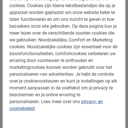
cookies.
Cookies zijn kleine tekstbestandjes die op je
Dit is wat onze klanten leuk vinden
apparaat worden geplaatst om onze website beter te
laten functioneren en om ons inzicht te geven in hoe
Melbourne Highlights Tour
bezoekers onze site gebruiken.
Op deze pagina kun je
meer lezen over de verschillende soorten cookies die
Zoals altijd bij de BajaBike-tour, weer een
we gebruiken: Noodzakelijke, Comfort en Marketing
fantastisch uitzicht over de hele stad!
cookies.
Noodzakelijke cookies zijn essentieel voor de
Onze gids, ***, was erg vriendelijk en
basisfunctionaliteiten, comfortcookies verbeteren uw
informatief. Een kleine tip: gebruik
ervaring door voorkeuren te onthouden en
oordopjes of iets dergelijks, want je mist
marketingcookies kunnen worden gebruikt voor het
misschien informatie als je achteraan in
personaliseren van advertenties.
Je hebt de controle
de groep loopt.
Marjon Vrauwdeunt
over je cookievoorkeuren en kunt je instellingen op elk
26 februari 2026
moment aanpassen in de voettekst om je privacy te
beschermen en je online ervaring te
personaliseren.
Lees meer over ons
privacy- en
cookiebeleid
.
Tours in Melbourne
Alle must-see highlights