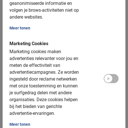
geanonimiseerde informatie en
Tours in Melbourne met
volgen je brows-activiteiten niet op
andere websites.
gids
Meer tonen
Melbourne Fietstour: de Highlights
Marketing Cookies
In ongeveer 4 uur neemt onze enthousiaste Nederlandse
Marketing cookies maken
gids je mee op een ware ontdekkingsreis door de
advertenties relevanter voor jou en
"Garden City"
. Op een veilige, leuke en informatieve
meten de effectiviteit van
manier fiets je langs de must-see highlights van deze
advertentiecampagnes.
Ze worden
stad. Tijdens onze tours in Melbourne krijg je echter niet
ingesteld door reclame netwerken
alleen de belangrijkste bezienswaardigheden te zien,
met onze toestemming en kunnen
maar hoor je ook meer over de rijke cultuur en
je surfgedrag delen met andere
interessante historie van deze fantastische metropool.
organisaties.
Deze cookies helpen
bij het bieden van gerichte
Al onze tours in Melbourne worden begeleid door een
advertentie-ervaringen.
echte local. Natuurlijk fietsen we langs vele
bezienswaardigheden, zoals Queen Victoria Market, de
Meer tonen