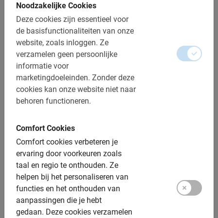
Noodzakelijke Cookies
Ervaren gidsen
Deze cookies zijn essentieel voor
Veilig, informatief en sportief
de basisfunctionaliteiten van onze
Interessante historie
website, zoals inloggen.
Ze
verzamelen geen persoonlijke
Boek nu, betaal later
informatie voor
Federation square, Fitzroy Gardens en meer..
marketingdoeleinden.
Zonder deze
cookies kan onze website niet naar
Als je binnenkort op reis gaat naar Australië dan mag
behoren functioneren.
één van onze
tours in Melbourne
niet ontbreken aan je
to-do list. In deze modestad kan je heerlijk winkelen en
Comfort Cookies
ook geweldig eten in één van de vele restaurants. Je
Comfort cookies verbeteren je
krijgt een erg Europees gevoel in deze stad met
ervaring door voorkeuren zoals
Victoriaanse gebouwen, prachtige parken en veel
taal en regio te onthouden.
Ze
winkelstraten. De leukste manier deze hippe stad te
helpen bij het personaliseren van
ontdekken is tijdens één van onze fietstochten!
functies en het onthouden van
aanpassingen die je hebt
gedaan.
Deze cookies verzamelen